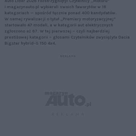
Auto Lider 2026 rozstrzygnięty! Czytelnicy „Motoru”
i magazynauto.pl wybierali swoich faworytów w 16
kategoriach — spośród łącznie ponad 400 kandydatów.
W samej rywalizacji o tytuł „Premiery motoryzacyjnej”
startowało 47 modeli, a w kategorii aut elektrycznych
zgłoszono aż 67. W tej pierwszej – czyli najbardziej
prestiżowej kategorii – głosami Czytelników zwyciężyła Dacia
Bigster hybrid-G 150 4x4.