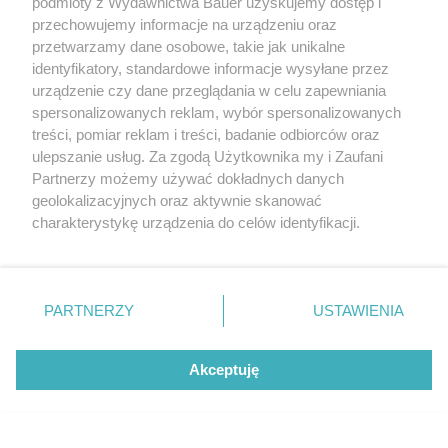
podmioty z Wydawnictwa Bauer uzyskujemy dostęp i
fot. Volkswagen
przechowujemy informacje na urządzeniu oraz
przetwarzamy dane osobowe, takie jak unikalne
identyfikatory, standardowe informacje wysyłane przez
2. Lexus LM
urządzenie czy dane przeglądania w celu zapewniania
spersonalizowanych reklam, wybór spersonalizowanych
3. Hyundai Staria
treści, pomiar reklam i treści, badanie odbiorców oraz
ulepszanie usług. Za zgodą Użytkownika my i Zaufani
Partnerzy możemy używać dokładnych danych
geolokalizacyjnych oraz aktywnie skanować
charakterystykę urządzenia do celów identyfikacji.
Ponieważ cenimy Twoją prywatność, prosimy o zgodę na
korzystanie z tych technologii poprzez kliknięcie
„Akceptuję”. Zgoda jest dobrowolna i zawsze możesz ją
zmienić/wycofać klikając przycisk ustawień prywatności
PARTNERZY
USTAWIENIA
znajdujący się w lewym dolnym rogu strony
. Niektóre
rodzaje przetwarzania danych nie wymagają zgody
Akceptuję
użytkownika, ale masz prawo sprzeciwić się takiemu
przetwarzaniu. Preferencje będą miały zastosowanie tylko
na tej witrynie.