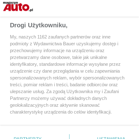
Drogi Użytkowniku,
My, naszych 1162 zaufanych partnerów oraz inne
podmioty z Wydawnictwa Bauer uzyskujemy dostęp i
przechowujemy informacje na urządzeniu oraz
przetwarzamy dane osobowe, takie jak unikalne
identyfikatory, standardowe informacje wysyłane przez
AKTUALNOŚCI
AKTUALNOŚCI
urządzenie czy dane przeglądania w celu zapewniania
Rusza plebiscyt Auto Lider 2023
Oddaj głos w plebisc
spersonalizowanych reklam, wybór spersonalizowanych
2023 i wygraj 20 000
treści, pomiar reklam i treści, badanie odbiorców oraz
Głosowanie trwa dos
ulepszanie usług. Za zgodą Użytkownika my i Zaufani
minut
Partnerzy możemy używać dokładnych danych
geolokalizacyjnych oraz aktywnie skanować
charakterystykę urządzenia do celów identyfikacji.
Ponieważ cenimy Twoją prywatność, prosimy o zgodę na
korzystanie z tych technologii poprzez kliknięcie
„Akceptuję”. Zgoda jest dobrowolna i zawsze możesz ją
zmienić/wycofać klikając przycisk ustawień prywatności
PARTNERZY
USTAWIENIA