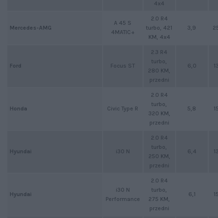
4x4
2.0 R4
A 45 S
Mercedes-AMG
turbo, 421
3,9
2
4MATIC+
KM, 4x4
2.3 R4
turbo,
Focus ST
6,0
1
Ford
280 KM,
przedni
2.0 R4
turbo,
Civic Type R
5,8
1
Honda
320 KM,
przedni
2.0 R4
turbo,
i30 N
6,4
1
Hyundai
250 KM,
przedni
2.0 R4
i30 N
turbo,
6,1
1
Hyundai
Performance
275 KM,
przedni