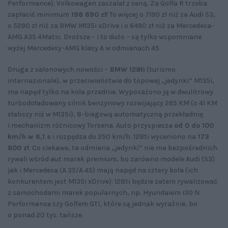
Performance). Volkswagen zaszalał z ceną. Za Golfa R trzeba
zapłacić minimum
198 690 zł
! To więcej o 7190 zł niż za Audi S3,
o 5290 zł niż za BMW M135i xDrive i o 6490 zł niż za Mercedesa-
AMG A35 4Matic. Droższe – i to dużo – są tylko wspomniane
wyżej Mercedesy-AMG klasy A w odmianach 45.
Druga z salonowych nowości –
BMW 128ti
(turismo
internazionale), w przeciwieństwie do topowej „jedynki” M135i,
ma napęd tylko na koła przednie. Wyposażono ją w dwulitrowy
turbodoładowany silnik benzynowy rozwijający 265 KM (o 41 KM
słabszy niż w M135i), 8-biegową automatyczną przekładnię
i mechanizm różnicowy Torsena. Auto przyspiesza
od 0 do 100
km/h w 6,1 s
i rozpędza do 250 km/h. 128ti wyceniono na
173
800 zł
. Co ciekawe, ta odmiana „jedynki” nie ma bezpośrednich
rywali wśród aut marek premium, bo zarówno modele Audi (S3)
jak i Mercedesa (A 35/A 45) mają napęd na cztery koła (ich
konkurentem jest M135i xDrive). 128ti będzie zatem rywalizować
z samochodami marek popularnych, np. Hyundaiem i30 N
Performance czy Golfem GTI, które są jednak wyraźnie, bo
o ponad 20 tys. tańsze.