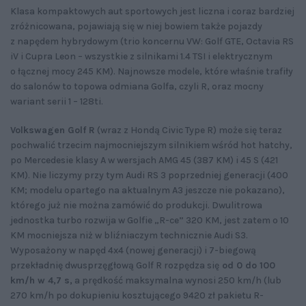
Klasa kompaktowych aut sportowych jest liczna i coraz bardziej
zróżnicowana, pojawiają się w niej bowiem także pojazdy
z napędem hybrydowym (trio koncernu VW: Golf GTE, Octavia RS
iV i Cupra Leon – wszystkie z silnikami 1.4 TSI i elektrycznym
o łącznej mocy 245 KM). Najnowsze modele, które właśnie trafiły
do salonów to topowa odmiana Golfa, czyli R, oraz mocny
wariant serii 1 – 128ti.
Volkswagen Golf R
(wraz z Hondą Civic Type R) może się teraz
pochwalić trzecim najmocniejszym silnikiem wśród hot hatchy,
po Mercedesie klasy A w wersjach AMG 45 (387 KM) i 45 S (421
KM). Nie liczymy przy tym Audi RS 3 poprzedniej generacji (400
KM; modelu opartego na aktualnym A3 jeszcze nie pokazano),
którego już nie można zamówić do produkcji. Dwulitrowa
jednostka turbo rozwija w Golfie „R-ce” 320 KM, jest zatem o 10
KM mocniejsza niż w bliźniaczym technicznie Audi S3.
Wyposażony w napęd 4x4 (nowej generacji) i 7-biegową
przekładnię dwusprzęgłową Golf R rozpędza się
od 0 do 100
km/h w 4,7 s,
a prędkość maksymalna wynosi 250 km/h (lub
270 km/h po dokupieniu kosztującego 9420 zł pakietu R-