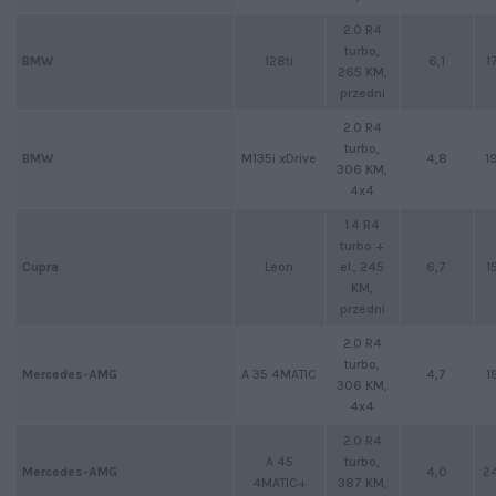
2.0 R4
turbo,
128ti
6,1
1
BMW
265 KM,
przedni
2.0 R4
turbo,
M135i xDrive
4,8
1
BMW
306 KM,
4x4
1.4 R4
turbo +
Cupra
Leon
el., 245
6,7
1
KM,
przedni
2.0 R4
turbo,
A 35 4MATIC
4,7
1
Mercedes-AMG
306 KM,
4x4
2.0 R4
A 45
turbo,
4,0
2
Mercedes-AMG
4MATIC+
387 KM,