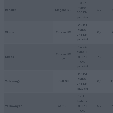
1.8 R4
turbo,
Megane R.S.
5,7
1
Renault
300 KM,
przedni
2.0 R4
turbo,
Octavia RS
6,7
1
Skoda
245 KM,
przedni
1.4 R4
turbo +
Octavia RS
Skoda
el., 245
7,3
1
iV
KM,
przedni
2.0 R4
turbo,
Golf GTI
6,3
1
Volkswagen
245 KM,
przedni
1.4 R4
turbo +
Volkswagen
Golf GTE
el., 245
6,7
1
KM,