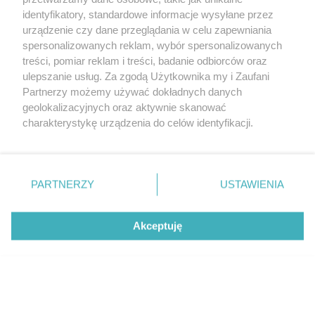
identyfikatory, standardowe informacje wysyłane przez
urządzenie czy dane przeglądania w celu zapewniania
spersonalizowanych reklam, wybór spersonalizowanych
treści, pomiar reklam i treści, badanie odbiorców oraz
ulepszanie usług. Za zgodą Użytkownika my i Zaufani
Partnerzy możemy używać dokładnych danych
geolokalizacyjnych oraz aktywnie skanować
Volkswagen Golf R
charakterystykę urządzenia do celów identyfikacji.
Ponieważ cenimy Twoją prywatność, prosimy o zgodę na
korzystanie z tych technologii poprzez kliknięcie
„Akceptuję”. Zgoda jest dobrowolna i zawsze możesz ją
zmienić/wycofać klikając przycisk ustawień prywatności
PARTNERZY
USTAWIENIA
znajdujący się w lewym dolnym rogu strony
. Niektóre
rodzaje przetwarzania danych nie wymagają zgody
Akceptuję
użytkownika, ale masz prawo sprzeciwić się takiemu
przetwarzaniu. Preferencje będą miały zastosowanie tylko
na tej witrynie.
Zapoznaj się z poniższymi informacjami, abyś mógł
świadomie i komfortowo korzystać z naszych serwisów