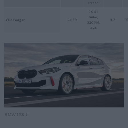
przedni
2.0 R4
turbo,
Golf R
4,7
1
Volkswagen
320 KM,
4x4
BMW 128 ti