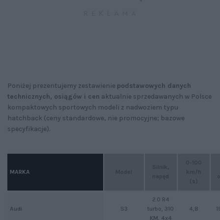
Poniżej prezentujemy zestawienie
podstawowych danych
technicznych, osiągów i cen
aktualnie sprzedawanych w Polsce
kompaktowych sportowych modeli z nadwoziem typu
hatchback (ceny standardowe, nie promocyjne; bazowe
specyfikacje).
0-100
Silnik,
MARKA
Model
km/h
napęd
o
(s)
2.0 R4
Audi
S3
turbo, 310
4,8
1
KM, 4x4