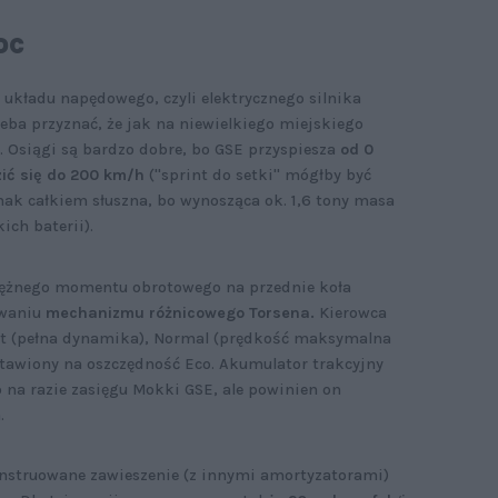
oc
układu napędowego, czyli elektrycznego silnika
rzeba przyznać, że jak na niewielkiego miejskiego
 Osiągi są bardzo dobre, bo GSE przyspiesza
od 0
zić się do 200 km/h
("sprint do setki" mógłby być
dnak całkiem słuszna, bo wynosząca ok. 1,6 tony masa
ich baterii).
tężnego momentu obrotowego na przednie koła
owaniu
mechanizmu różnicowego Torsena.
Kierowca
rt (pełna dynamika), Normal (prędkość maksymalna
tawiony na oszczędność Eco. Akumulator trakcyjny
na razie zasięgu Mokki GSE, ale powinien on
m.
nstruowane zawieszenie (z innymi amortyzatorami)