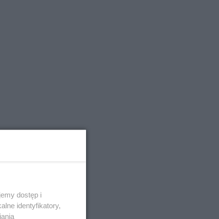
emy dostęp i
lne identyfikatory,
iania