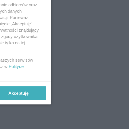
anie odbiorców oraz
nych danych
kacji. Ponieważ
ięcie „Akceptuję”.
ywatności znajdujący
ą zgody użytkownika,
 tylko na tej
 naszych serwisów
esz w
Polityce
Akceptuję