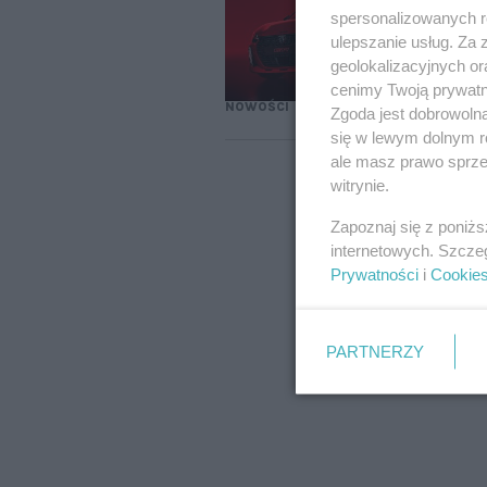
na
spersonalizowanych re
ulepszanie usług. Za
geolokalizacyjnych or
cenimy Twoją prywatno
NOWOŚCI
Zgoda jest dobrowoln
się w lewym dolnym r
ale masz prawo sprzec
witrynie.
Zapoznaj się z poniż
internetowych. Szcze
Prywatności
i
Cookie
PARTNERZY