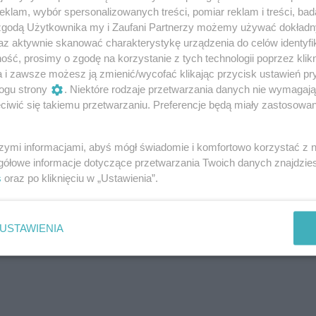
szych czasów
klam, wybór spersonalizowanych treści, pomiar reklam i treści, bad
 zgodą Użytkownika my i Zaufani Partnerzy możemy używać dokład
az aktywnie skanować charakterystykę urządzenia do celów identyfi
ść, prosimy o zgodę na korzystanie z tych technologii poprzez klikn
a i zawsze możesz ją zmienić/wycofać klikając przycisk ustawień pr
ogu strony
. Niektóre rodzaje przetwarzania danych nie wymagaj
iwić się takiemu przetwarzaniu. Preferencje będą miały zastosowanie
szymi informacjami, abyś mógł świadomie i komfortowo korzystać z
gółowe informacje dotyczące przetwarzania Twoich danych znajdzi
s
oraz po kliknięciu w „Ustawienia”.
USTAWIENIA