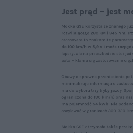
Jest prąd – jest m
Mokka GSE korzysta ze znanego już 
rozwijającego
280 KM i 345 Nm
. T
crossovera to znakomite parametry.
do 100 km/h w 5,9 s i może rozpęd
lepszy, ale na przeszkodzie stoi je
auta – kłania się zastosowanie ciężk
Obawy o sprawne przeniesienie po
minimalizuje informacja o zastos
ma do wyboru
trzy tryby jazdy
: Spo
ograniczona do 180 km/h) oraz nas
ma pojemność
54 kWh.
Nie podano 
oscylować w granicach 300-320 k
Mokka GSE otrzymała także przeko