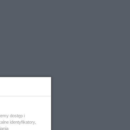
emy dostęp i
lne identyfikatory,
iania