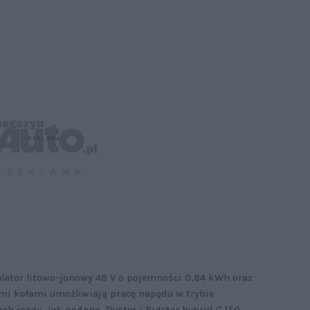
ator litowo-jonowy 48 V o pojemności 0,84 kWh oraz
nymi kołami umożliwiają pracę napędu w trybie
ch jazdy. Jak podano, Duster i Bigster hybrid G 150