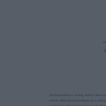
Zastosowane w nowej wersji akumul
silnik elektryczny połączony z tyl
wyłącznie elektrycznym w wielu faza