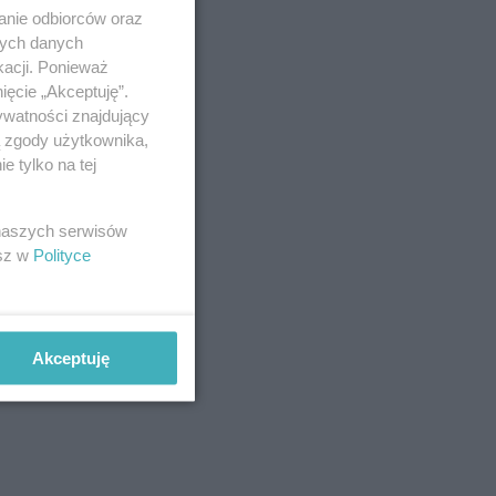
anie odbiorców oraz
nych danych
kacji. Ponieważ
ięcie „Akceptuję”.
ywatności znajdujący
ą zgody użytkownika,
 tylko na tej
 naszych serwisów
esz w
Polityce
Akceptuję