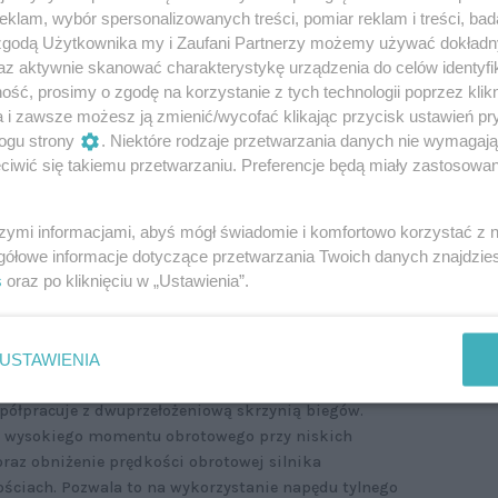
klam, wybór spersonalizowanych treści, pomiar reklam i treści, bad
 zgodą Użytkownika my i Zaufani Partnerzy możemy używać dokład
az aktywnie skanować charakterystykę urządzenia do celów identyfi
ść, prosimy o zgodę na korzystanie z tych technologii poprzez klikn
a i zawsze możesz ją zmienić/wycofać klikając przycisk ustawień pr
ogu strony
. Niektóre rodzaje przetwarzania danych nie wymagaj
iwić się takiemu przetwarzaniu. Preferencje będą miały zastosowanie
ią jest
dwupaliwowy napęd o nazwie hybrid G 150
ycylindrowej jednostki 1.2 (z instalacją
szymi informacjami, abyś mógł świadomie i komfortowo korzystać z
KM współpracującej z
silnikiem elektrycznym na tylnej
gółowe informacje dotyczące przetwarzania Twoich danych znajdzi
M.
Moc systemowa wynosi 154 KM
(maksymalny
s
oraz po kliknięciu w „Ustawienia”.
ego to 230 Nm, zaś elektrycznego – 87 Nm).
USTAWIENIA
matyczną, dwusprzęgłową skrzynią
biegów o sześciu
że można ją obsługiwać także manetkami przy
współpracuje z dwuprzełożeniową skrzynią biegów.
ie wysokiego momentu obrotowego przy niskich
raz obniżenie prędkości obrotowej silnika
ościach. Pozwala to na wykorzystanie napędu tylnego