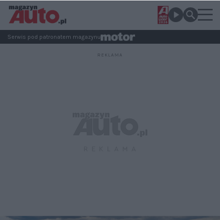
Serwis pod patronatem magazynu