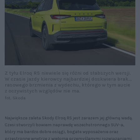
Z tyłu Elroq RS niewiele się różni od słabszych wersji.
W czasie jazdy kierowcy najbardziej doskwiera brak…
rasowego brzmienia z wydechu, którego w tym aucie
z oczywistych względów nie ma.
fot. Skoda
Największa zaleta Skody Elroq RS jest zarazem jej główną wadą.
Czesi stworzyli bowiem naprawdę wszechstronnego SUV-a,
który ma bardzo dobre osiągi, bogate wyposażenie oraz
przestronne wnętrze z wieloma przemyślanymi rozwiązaniami