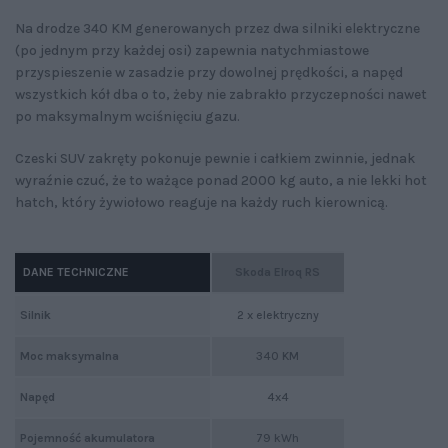
Na drodze 340 KM generowanych przez dwa silniki elektryczne
(po jednym przy każdej osi) zapewnia natychmiastowe
przyspieszenie w zasadzie przy dowolnej prędkości, a napęd
wszystkich kół dba o to, żeby nie zabrakło przyczepności nawet
po maksymalnym wciśnięciu gazu.
Czeski SUV zakręty pokonuje pewnie i całkiem zwinnie, jednak
wyraźnie czuć, że to ważące ponad 2000 kg auto, a nie lekki hot
hatch, który żywiołowo reaguje na każdy ruch kierownicą.
DANE TECHNICZNE
Skoda Elroq RS
Silnik
2 x elektryczny
Moc maksymalna
340 KM
Napęd
4x4
Pojemność akumulatora
79 kWh