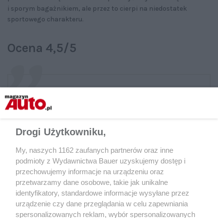
i sporym bagażnikiem, ale przez to cierpi na niedostatek
sportowego charakteru.
Ocena 4,5/5
Skoda Elroq RS to bardzo kompetentny
samochód, ale nie jest w stanie wypełnić luki
Drogi Użytkowniku,
po spalinowych hot hatchach. Jazda nią jest
trochę zbyt syntetyczna, pozbawiona emocji.
My, naszych 1162 zaufanych partnerów oraz inne
podmioty z Wydawnictwa Bauer uzyskujemy dostęp i
przechowujemy informacje na urządzeniu oraz
Mateusz Łubiński, „Motor”
przetwarzamy dane osobowe, takie jak unikalne
identyfikatory, standardowe informacje wysyłane przez
urządzenie czy dane przeglądania w celu zapewniania
spersonalizowanych reklam, wybór spersonalizowanych