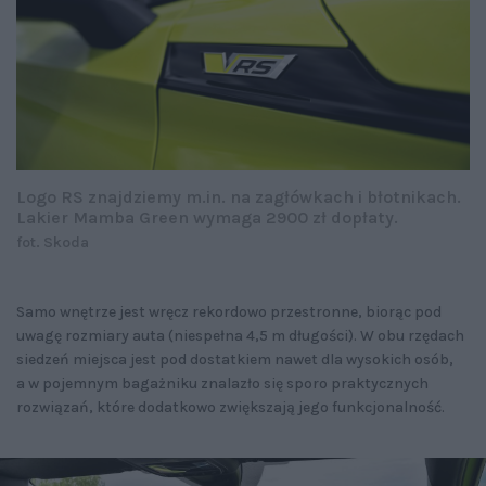
Logo RS znajdziemy m.in. na zagłówkach i błotnikach.
Lakier Mamba Green wymaga 2900 zł dopłaty.
fot. Skoda
Samo wnętrze jest wręcz rekordowo przestronne, biorąc pod
uwagę rozmiary auta (niespełna 4,5 m długości). W obu rzędach
siedzeń miejsca jest pod dostatkiem nawet dla wysokich osób,
a w pojemnym bagażniku znalazło się sporo praktycznych
rozwiązań, które dodatkowo zwiększają jego funkcjonalność.