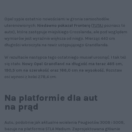
Opel sypie ostatnio nowościami w gronie samochodów
uterenowionych.
Niedawno pokazał Fronterę
(
TUTAJ
poznasz to
auto), która zastępuje miejskiego Crosslanda, ale pod względem
wymiarów jest wyraźnie większa od niego. Mierząc 440 cm
długości wkroczyła na rewir ustępującego Grandlanda.
W rezultacie następca tego ostatniego musiał urosnąć. I tak też
się stało.
Nowy Opel Grandland na długość ma teraz 465 cm,
190,5 cm na szerokość oraz 166,0 cm na wysokość.
Rozstaw
osi wynosi z kolei 278,4 cm.
Na platformie dla aut
na prąd
Auto, podobnie jak aktualne wcielenia Peugeotów 3008 i 5008,
bazuje na platformie STLA Medium. Zaprojektowana głównie