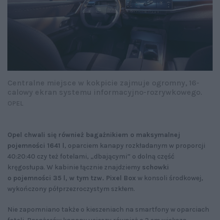
Centralne miejsce w kokpicie zajmuje ogromny, 16-
calowy ekran systemu informacyjno-rozrywkowego.
OPEL
Opel chwali się również bagażnikiem o maksymalnej
pojemności 1641 l
, oparciem kanapy rozkładanym w proporcji
40:20:40 czy też fotelami, „dbającymi” o dolną część
kręgosłupa. W kabinie łącznie znajdziemy
schowki
o pojemności 35 l, w tym tzw. Pixel Box
w konsoli środkowej,
wykończony półprzezroczystym szkłem.
Nie zapomniano także o kieszeniach na smartfony w oparciach