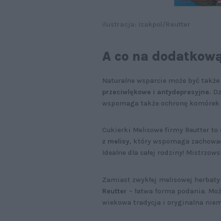
ilustracja: Izakpol/Reutter
A co na dodatkow
Naturalne wsparcie może być takż
przeciwlękowe i antydepresyjne.
Dz
wspomaga także ochronę komórek 
Cukierki Melisowe firmy Reutter to 
z melisy
, który wspomaga zachować
Idealne dla całej rodziny! Mistrzo
Zamiast zwykłej melisowej herbaty
Reutter
– łatwa forma podania. Może
wiekowa tradycja i oryginalna niem