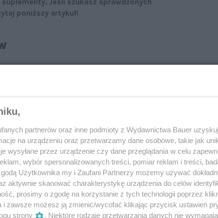
ne suplementy. Jeśli szukasz sprawdzonych
taj poniższy artykuł!
w
 dzisiejszym szybkim tempie życia może wydawać się
 wiele skutecznych metod, które pomagają
gi. Regularne praktykowanie technik relaksacyjnych,
ychanie i joga
, może znacząco wpłynąć na redukcję
niku,
ga skupić się na chwili i uwolnić umysł
okie oddychanie prowadzi do wyciszenia, co dalej
fanych partnerów oraz inne podmioty z Wydawnictwa Bauer uzyskuj
 Joga łączy ruch z oddechem, co pomaga w redukcji
cje na urządzeniu oraz przetwarzamy dane osobowe, takie jak unika
o.
je wysyłane przez urządzenie czy dane przeglądania w celu zapewn
klam, wybór spersonalizowanych treści, pomiar reklam i treści, bad
 zgodą Użytkownika my i Zaufani Partnerzy możemy używać dokład
jest ważny…
az aktywnie skanować charakterystykę urządzenia do celów identyfi
ść, prosimy o zgodę na korzystanie z tych technologii poprzez klikn
aktywność fizyczna
. Regularne ćwiczenia, nawet
a i zawsze możesz ją zmienić/wycofać klikając przycisk ustawień pr
eganie, pływanie czy jazda na rowerze, uwalniają
ogu strony
. Niektóre rodzaje przetwarzania danych nie wymagaj