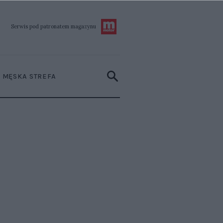
Serwis pod patronatem
magazynu
MĘSKA STREFA