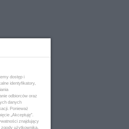
emy dostęp i
lne identyfikatory,
iania
anie odbiorców oraz
nych danych
kacji. Ponieważ
ięcie „Akceptuję”.
ywatności znajdujący
ą zgody użytkownika,