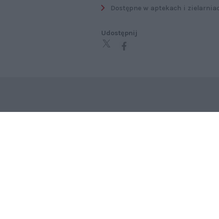
Dostępne w aptekach i zielarniach
Udostępnij
LIFESTYLE
Wydawnictwo Bauer i STS