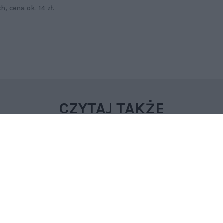
, cena ok. 14 zł.
CZYTAJ TAKŻE
LIFESTYLE
LIFESTYLE
Głóg – dla dobra serca!
Dezodorant Super Deo – poczuj