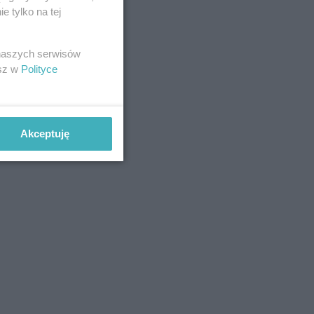
 tylko na tej
 naszych serwisów
esz w
Polityce
Akceptuję