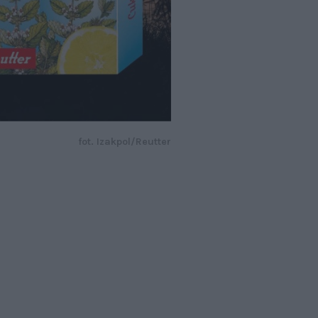
fot. Izakpol/Reutter