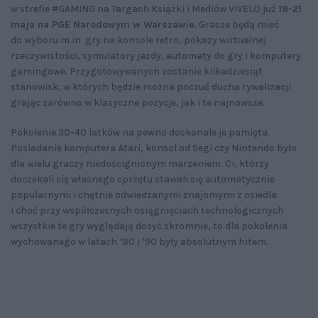
w strefie #GAMING na Targach Książki i Mediów VIVELO już
18-21
maja na PGE Narodowym w Warszawie
. Gracze będą mieć
do wyboru m.in. gry na konsole retro, pokazy wirtualnej
rzeczywistości, symulatory jazdy, automaty do gry i komputery
gamingowe. Przygotowywanych zostanie kilkadziesiąt
stanowisk, w których będzie można poczuć ducha rywalizacji
grając zarówno w klasyczne pozycje, jak i te najnowsze.
Pokolenie 30-40 latków na pewno doskonale je pamięta.
Posiadanie komputera Atari, konsol od Segi czy Nintendo było
dla wielu graczy niedoścignionym marzeniem. Ci, którzy
doczekali się własnego sprzętu stawali się automatycznie
popularnymi i chętnie odwiedzanymi znajomymi z osiedla.
I choć przy współczesnych osiągnięciach technologicznych
wszystkie te gry wyglądają dosyć skromnie, to dla pokolenia
wychowanego w latach ‘80 i ‘90 były absolutnym hitem.