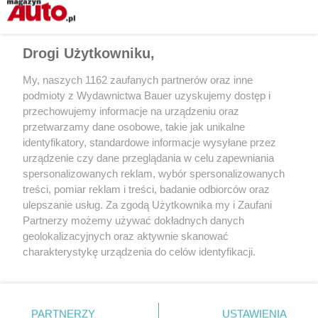
Drogi Użytkowniku,
My, naszych 1162 zaufanych partnerów oraz inne
podmioty z Wydawnictwa Bauer uzyskujemy dostęp i
przechowujemy informacje na urządzeniu oraz
przetwarzamy dane osobowe, takie jak unikalne
identyfikatory, standardowe informacje wysyłane przez
GADŻETY
GADŻETY
urządzenie czy dane przeglądania w celu zapewniania
Fotele biurowe jak z rajdówki –
Buty do jazdy autem.
spersonalizowanych reklam, wybór spersonalizowanych
wygoda i rasowy wygląd
obuwie się nadaje, ale
treści, pomiar reklam i treści, badanie odbiorców oraz
które nadaje się zna
ulepszanie usług. Za zgodą Użytkownika my i Zaufani
I całkiem nieźle wyg
Partnerzy możemy używać dokładnych danych
geolokalizacyjnych oraz aktywnie skanować
charakterystykę urządzenia do celów identyfikacji.
Ponieważ cenimy Twoją prywatność, prosimy o zgodę na
korzystanie z tych technologii poprzez kliknięcie
„Akceptuję”. Zgoda jest dobrowolna i zawsze możesz ją
zmienić/wycofać klikając przycisk ustawień prywatności
PARTNERZY
USTAWIENIA