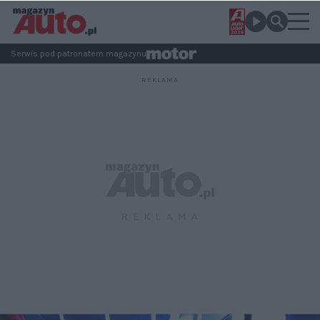
Serwis pod patronatem magazynu