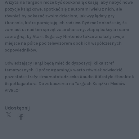
Wizyta na Targach może być doskonałą okazją, aby nabyć nowe
pozycje książkowe, spotkać się z autorami wielu z nich, ale
również by pokazać swoim dzieciom, jak wyglądały gry
i konsole, które pamiętają ich rodzice. Być może okaże się, że
zamiast uznać ten sprzęt za archaiczny, złapią bakcyla i sami
zapragną, by Atari, Sega czy Nintendo także znalazły swoje
miejsce na półce pod telewizorem obok ich współczesnych
odpowiedników.
Odwiedzający Targi będą mieć do dyspozycji kilka stref
tematycznych. Oprócz #gamingu warto również odwiedzić
pozostałe strefy: #mamatatadziecko #audio #lifestyle #booktok
#spotkajautora. Do zobaczenia na Targach Książki i Mediów
VIVELO!
Udostępnij