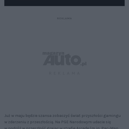
Już w maju będzie szansa zobaczyć świat przyszłości gamingu
w zderzeniu z przeszłością. Na PGE Narodowym udacie się
w podróż w przeszłość grając w strefie Arcade (m.in. Pac-Man,