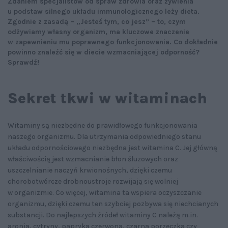
Zdaniem specjalistów od spraw zdrowia oraz żywienia
u podstaw silnego układu immunologicznego leży dieta.
Zgodnie z zasadą – „Jesteś tym, co jesz” – to, czym
odżywiamy własny organizm, ma kluczowe znaczenie
w zapewnieniu mu poprawnego funkcjonowania. Co dokładnie
powinno znaleźć się w diecie wzmacniającej odporność?
Sprawdź!
Sekret tkwi w witaminach
Witaminy są niezbędne do prawidłowego funkcjonowania
naszego organizmu. Dla utrzymania odpowiedniego stanu
układu odpornościowego niezbędna jest witamina C. Jej główną
właściwością jest wzmacnianie błon śluzowych oraz
uszczelnianie naczyń krwionośnych, dzięki czemu
chorobotwórcze drobnoustroje rozwijają się wolniej
w organizmie. Co więcej, witamina ta wspiera oczyszczanie
organizmu, dzięki czemu ten szybciej pozbywa się niechcianych
substancji. Do najlepszych źródeł witaminy C należą m.in.
aronia, cytryny, papryka czerwona, czarna porzeczka czy