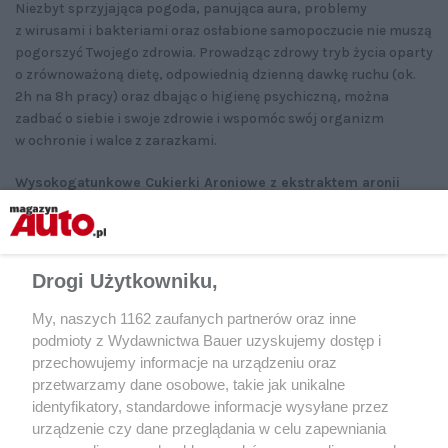
Niezbyt sprzyjająca pogoda, panująca aura, problemy
z wirusami i bakteriami oraz osłabione samopoczucie nie muszą
pogorszyć Twojego zdrowia. Prowadząc zdrowy tryb życia oparty
o zrównoważoną dietę, odpowiednią dzienną dawkę ruchu (ok.
2h na 8h pracy) oraz dbając o higienę psychiczną, można
zadbać o siebie i swoje zdrowie i wspomóc swój organizm
w ochronie i walce z zarazkami.
Wysokogatunkowe Cukierki Aroniowe z ekstraktem aronii
i witaminą C dostępne są w aptekach i sklepach medyczno-
zielarskich.
Drogi Użytkowniku,
Udostępnij
My, naszych 1162 zaufanych partnerów oraz inne
podmioty z Wydawnictwa Bauer uzyskujemy dostęp i
przechowujemy informacje na urządzeniu oraz
przetwarzamy dane osobowe, takie jak unikalne
identyfikatory, standardowe informacje wysyłane przez
CZYTAJ TAKŻE
urządzenie czy dane przeglądania w celu zapewniania