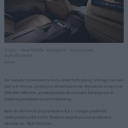
Z tyłu - dwa fotele. Wszędzie - luksusowe
wykończenie.
aurus
Do napędu Komendanta służy układ hybrydowy, którego sercem
jest 4,4-litrowe, podwójnie doładowane V8. Wytwarza on łącznie
598 KM i 880 Nm, przekazywane do czterech kół poprzez 9-
biegową przekładnię automatyczną.
Auto do 100 km/h przyspiesza w 6,5 s i osiąga prędkość
maksymalną 220 km/h. Średnie zużycie paliwa producent
określa na... 18,5 l/100 km.