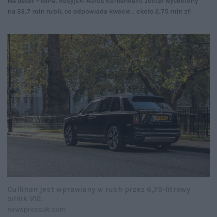
Na deser – cena. Rosyjski Aurus Komendant został wyceniony
na 33,7 mln rubli, co odpowiada kwocie... około 2,75 mln zł!
Cullinan jest wprawiany w ruch przez 6,75-litrowy
silnik V12.
newspressuk.com