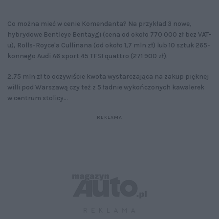
Co można mieć w cenie Komendanta? Na przykład 3 nowe,
hybrydowe Bentleye Bentaygi (cena od około 770 000 zł bez VAT-
u), Rolls-Royce'a Cullinana (od około 1,7 mln zł) lub 10 sztuk 265-
konnego Audi A6 sport 45 TFSI quattro (271 900 zł).
2,75 mln zł to oczywiście kwota wystarczająca na zakup pięknej
willi pod Warszawą czy też z 5 ładnie wykończonych kawalerek
w centrum stolicy...