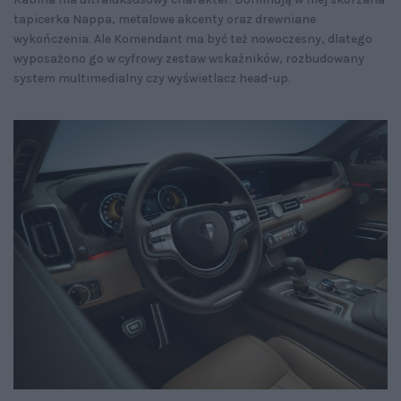
tapicerka Nappa, metalowe akcenty oraz drewniane
wykończenia. Ale Komendant ma być też nowoczesny, dlatego
wyposażono go w cyfrowy zestaw wskaźników, rozbudowany
system multimedialny czy wyświetlacz head-up.