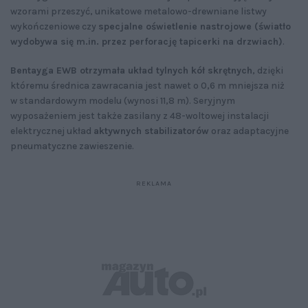
wzorami przeszyć, unikatowe metalowo-drewniane listwy
wykończeniowe czy
specjalne oświetlenie nastrojowe (światło
wydobywa się m.in. przez perforację tapicerki na drzwiach)
.
Bentayga EWB otrzymała układ tylnych kół skrętnych
, dzięki
któremu średnica zawracania jest nawet o 0,6 m mniejsza niż
w standardowym modelu (wynosi 11,8 m). Seryjnym
wyposażeniem jest także zasilany z 48-woltowej instalacji
elektrycznej układ
aktywnych stabilizatorów
oraz adaptacyjne
pneumatyczne zawieszenie.