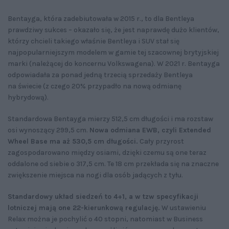
Bentayga, która zadebiutowała w 2015 r., to dla Bentleya
prawdziwy sukces – okazało się, że jest naprawdę dużo klientów,
którzy chcieli takiego właśnie Bentleya i SUV stał się
najpopularniejszym modelem w gamie tej szacownej brytyjskiej
marki (należącej do koncernu Volkswagena). W 2021 r. Bentayga
odpowiadała za ponad jedną trzecią sprzedaży Bentleya
na świecie (z czego 20% przypadło na nową odmianę
hybrydową).
Standardowa Bentayga mierzy 512,5 cm długości i ma rozstaw
osi wynoszący 299,5 cm.
Nowa odmiana EWB, czyli Extended
Wheel Base ma aż 530,5 cm długości.
Cały przyrost
zagospodarowano między osiami, dzięki czemu są one teraz
oddalone od siebie o 317,5 cm. Te 18 cm przekłada się na znaczne
zwiększenie miejsca na nogi dla osób jadących z tyłu.
Standardowy układ siedzeń to 4+1, a w tzw specyfikacji
lotniczej mają one 22-kierunkową regulację.
W ustawieniu
Relax można je pochylić o 40 stopni, natomiast w Business