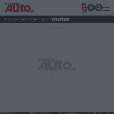
Serwis pod patronatem magazynu