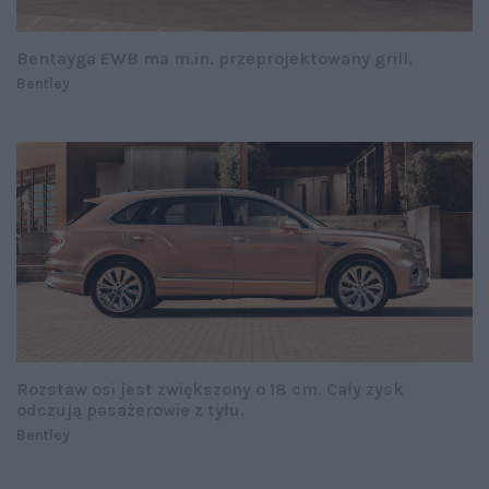
Bentayga EWB ma m.in. przeprojektowany grill.
Bentley
Rozstaw osi jest zwiększony o 18 cm. Cały zysk
odczują pasażerowie z tyłu.
Bentley