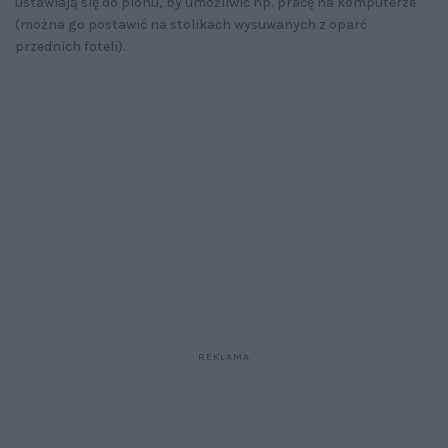
ustawiają się do pionu, by umożliwić np. pracę na komputerze
(można go postawić na stolikach wysuwanych z oparć
przednich foteli).