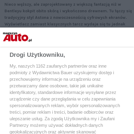
Nieco węższy, ale zaprojektowany z większą fantazją niż w
Bentleyu kokpit obito skórą i wykończono drewnem. Tu łączy się
tradycyjny styl Astona z nowoczesnością cyfrowych ekranów.
Wyświetlacz zamiast klasycznych tarcz wydaje się tu jednak
trochę nie na miejscu.
Drogi Użytkowniku,
My, naszych 1162 zaufanych partnerów oraz inne
podmioty z Wydawnictwa Bauer uzyskujemy dostęp i
przechowujemy informacje na urządzeniu oraz
Bentley Bentayga V8:
przetwarzamy dane osobowe, takie jak unikalne
galeria zdjęć
identyfikatory, standardowe informacje wysyłane przez
urządzenie czy dane przeglądania w celu zapewniania
spersonalizowanych reklam, wybór spersonalizowanych
treści, pomiar reklam i treści, badanie odbiorców oraz
ulepszanie usług. Za zgodą Użytkownika my i Zaufani
Partnerzy możemy używać dokładnych danych
geolokalizacyjnych oraz aktywnie skanować