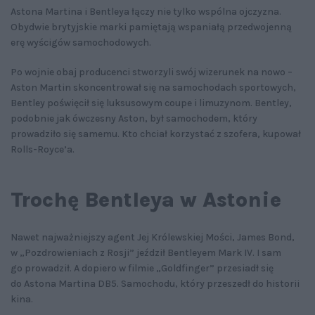
Astona Martina i Bentleya łączy nie tylko wspólna ojczyzna.
Obydwie brytyjskie marki pamiętają wspaniałą przedwojenną
erę wyścigów samochodowych.
Po wojnie obaj producenci stworzyli swój wizerunek na nowo –
Aston Martin skoncentrował się na samochodach sportowych,
Bentley poświęcił się luksusowym coupe i limuzynom. Bentley,
podobnie jak ówczesny Aston, był samochodem, który
prowadziło się samemu. Kto chciał korzystać z szofera, kupował
Rolls-Royce’a.
Trochę Bentleya w Astonie
Nawet najważniejszy agent Jej Królewskiej Mości, James Bond,
w „Pozdrowieniach z Rosji” jeździł Bentleyem Mark IV. I sam
go prowadził. A dopiero w filmie „Goldfinger” przesiadł się
do Astona Martina DB5. Samochodu, który przeszedł do historii
kina.