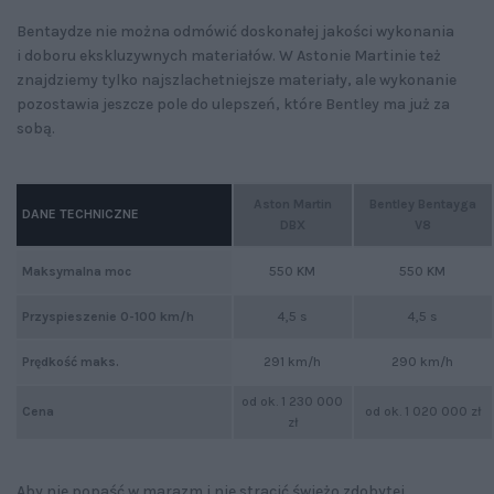
Bentaydze nie można odmówić doskonałej jakości wykonania
i doboru ekskluzywnych materiałów. W Astonie Martinie też
znajdziemy tylko najszlachetniejsze materiały, ale wykonanie
pozostawia jeszcze pole do ulepszeń, które Bentley ma już za
sobą.
Aston Martin
Bentley Bentayga
DANE TECHNICZNE
DBX
V8
Maksymalna moc
550 KM
550 KM
Przyspieszenie 0-100 km/h
4,5 s
4,5 s
Prędkość maks.
291 km/h
290 km/h
od ok. 1 230 000
od ok. 1 020 000 zł
Cena
zł
Aby nie popaść w marazm i nie stracić świeżo zdobytej