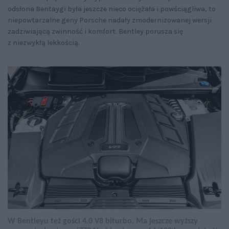
odsłona Bentaygi była jeszcze nieco ociężała i powściągliwa, to
niepowtarzalne geny Porsche nadały zmodernizowanej wersji
zadziwiającą zwinność i komfort. Bentley porusza się
z niezwykłą lekkością.
W Bentleyu też gości 4.0 V8 biturbo. Ma jeszcze wyższy