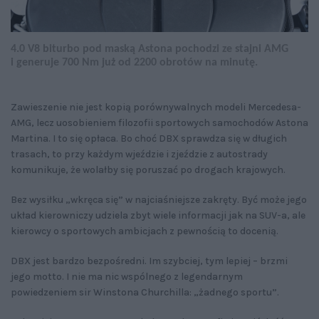
4.0 V8 biturbo pod maską Astona pochodzi ze stajni AMG
i generuje 700 Nm już od 2200 obrotów na minutę.
Zawieszenie nie jest kopią porównywalnych modeli Mercedesa-
AMG, lecz uosobieniem filozofii sportowych samochodów Astona
Martina. I to się opłaca. Bo choć DBX sprawdza się w długich
trasach, to przy każdym wjeździe i zjeździe z autostrady
komunikuje, że wolałby się poruszać po drogach krajowych.
Bez wysiłku „wkręca się” w najciaśniejsze zakręty. Być może jego
układ kierowniczy udziela zbyt wiele informacji jak na SUV-a, ale
kierowcy o sportowych ambicjach z pewnością to docenią.
DBX jest bardzo bezpośredni. Im szybciej, tym lepiej – brzmi
jego motto. I nie ma nic wspólnego z legendarnym
powiedzeniem sir Winstona Churchilla: „żadnego sportu”.