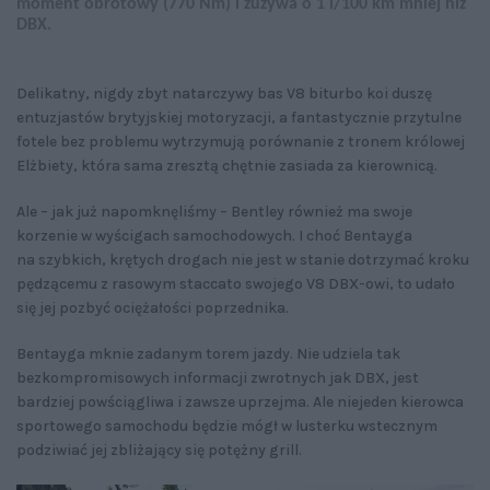
moment obrotowy (770 Nm) i zużywa o 1 l/100 km mniej niż
DBX.
Delikatny, nigdy zbyt natarczywy bas V8 biturbo koi duszę
entuzjastów brytyjskiej motoryzacji, a fantastycznie przytulne
fotele bez problemu wytrzymują porównanie z tronem królowej
Elżbiety, która sama zresztą chętnie zasiada za kierownicą.
Ale – jak już napomknęliśmy – Bentley również ma swoje
korzenie w wyścigach samochodowych. I choć Bentayga
na szybkich, krętych drogach nie jest w stanie dotrzymać kroku
pędzącemu z rasowym staccato swojego V8 DBX-owi, to udało
się jej pozbyć ociężałości poprzednika.
Bentayga mknie zadanym torem jazdy. Nie udziela tak
bezkompromisowych informacji zwrotnych jak DBX, jest
bardziej powściągliwa i zawsze uprzejma. Ale niejeden kierowca
sportowego samochodu będzie mógł w lusterku wstecznym
podziwiać jej zbliżający się potężny grill.