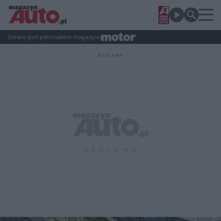
Serwis pod patronatem magazynu