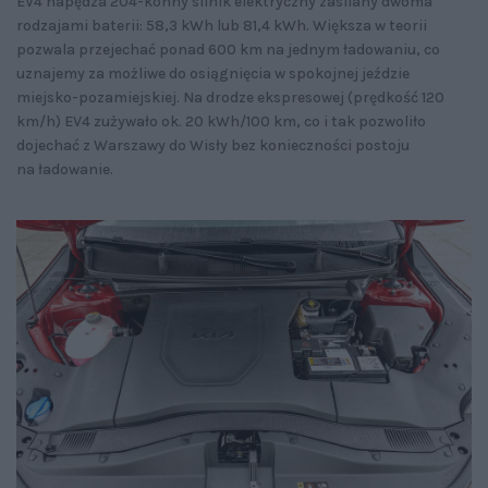
EV4 napędza 204-konny silnik elektryczny zasilany dwoma
rodzajami baterii: 58,3 kWh lub 81,4 kWh. Większa w teorii
pozwala przejechać ponad 600 km na jednym ładowaniu, co
uznajemy za możliwe do osiągnięcia w spokojnej jeździe
miejsko-pozamiejskiej. Na drodze ekspresowej (prędkość 120
km/h) EV4 zużywało ok. 20 kWh/100 km, co i tak pozwoliło
dojechać z Warszawy do Wisły bez konieczności postoju
na ładowanie.