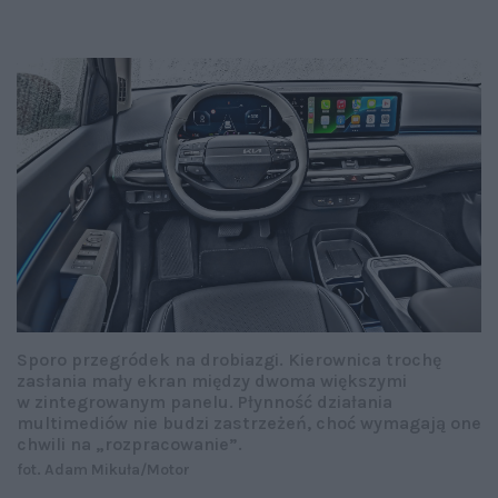
Sporo przegródek na drobiazgi. Kierownica trochę
zasłania mały ekran między dwoma większymi
w zintegrowanym panelu. Płynność działania
multimediów nie budzi zastrzeżeń, choć wymagają one
chwili na „rozpracowanie”.
fot. Adam Mikuła/Motor