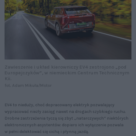
Zawieszenie i układ kierowniczy EV4 zestrojono „pod
Europejczyków”, w niemieckim Centrum Technicznym
Kii.
fot. Adam Mikuła/Motor
EV4 to nieduży, choć dopracowany elektryk pozwalający
wypracować niezły zasięg nawet na drogach szybkiego ruchu.
Drobne zastrzeżenia tyczą się zbyt „natarczywych” niektórych
elektronicznych asystentów: dopiero ich wyłączenie pozwala
w pełni delektować się cichą i płynną jazdą.