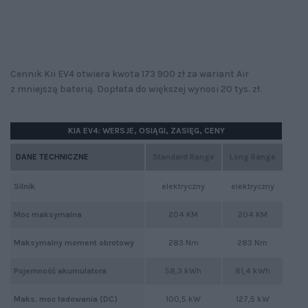
Cennik Kii EV4 otwiera kwota 173 900 zł za wariant Air
z mniejszą baterią. Dopłata do większej wynosi 20 tys. zł.
KIA EV4: WERSJE, OSIĄGI, ZASIĘG, CENY
DANE TECHNICZNE
Standard Range
Long Range
Silnik
elektryczny
elektryczny
Moc maksymalna
204 KM
204 KM
Maksymalny moment obrotowy
283 Nm
283 Nm
Pojemność akumulatora
58,3 kWh
81,4 kWh
Maks. moc ładowania (DC)
100,5 kW
127,5 kW