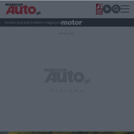
Serwis pod patronatem magazynu