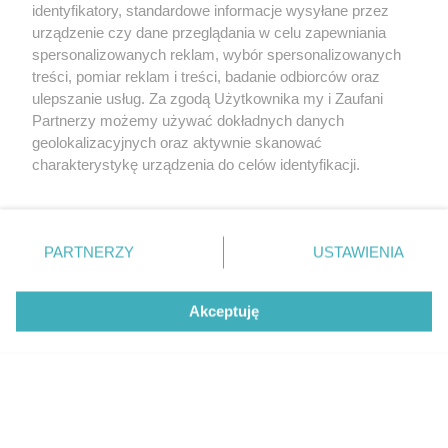
identyfikatory, standardowe informacje wysyłane przez
urządzenie czy dane przeglądania w celu zapewniania
CZYTAJ TAKŻE
spersonalizowanych reklam, wybór spersonalizowanych
treści, pomiar reklam i treści, badanie odbiorców oraz
ulepszanie usług. Za zgodą Użytkownika my i Zaufani
Partnerzy możemy używać dokładnych danych
geolokalizacyjnych oraz aktywnie skanować
charakterystykę urządzenia do celów identyfikacji.
Ponieważ cenimy Twoją prywatność, prosimy o zgodę na
korzystanie z tych technologii poprzez kliknięcie
„Akceptuję”. Zgoda jest dobrowolna i zawsze możesz ją
zmienić/wycofać klikając przycisk ustawień prywatności
PARTNERZY
USTAWIENIA
znajdujący się w lewym dolnym rogu strony
. Niektóre
NOWOŚCI
NOWOŚCI
rodzaje przetwarzania danych nie wymagają zgody
Akceptuję
użytkownika, ale masz prawo sprzeciwić się takiemu
Kia zapowiada powrót
Nowa Kia EV4, czyli 
przetwarzaniu. Preferencje będą miały zastosowanie tylko
do normalności i nowe modele, ale
w wersji... produkcyj
dni Ceeda są już policzone
elektryczny następc
na tej witrynie.
Zapoznaj się z poniższymi informacjami, abyś mógł
świadomie i komfortowo korzystać z naszych serwisów
internetowych. Szczegółowe informacje dotyczące