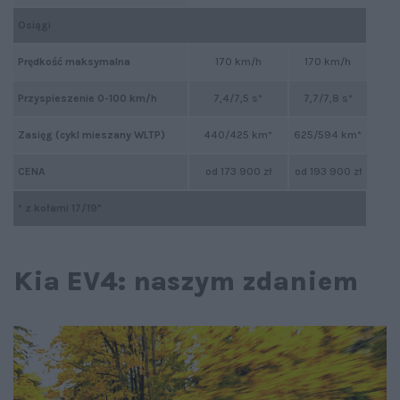
Osiągi
Prędkość maksymalna
170 km/h
170 km/h
Przyspieszenie 0-100 km/h
7,4/7,5 s*
7,7/7,8 s*
Zasięg (cykl mieszany WLTP)
440/425 km*
625/594 km*
CENA
od 173 900 zł
od 193 900 zł
* z kołami 17/19"
Kia EV4: naszym zdaniem