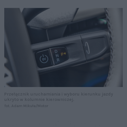
Przełącznik uruchamiania i wyboru kierunku jazdy
ukryto w kolumnie kierowniczej.
fot. Adam Mikuła/Motor