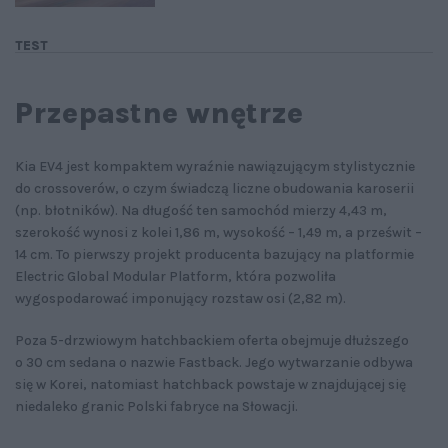
TEST
Przepastne wnętrze
Kia EV4 jest kompaktem wyraźnie nawiązującym stylistycznie
do crossoverów, o czym świadczą liczne obudowania karoserii
(np. błotników). Na długość ten samochód mierzy 4,43 m,
szerokość wynosi z kolei 1,86 m, wysokość – 1,49 m, a prześwit –
14 cm. To pierwszy projekt producenta bazujący na platformie
Electric Global Modular Platform, która pozwoliła
wygospodarować imponujący rozstaw osi (2,82 m).
Poza 5-drzwiowym hatchbackiem oferta obejmuje dłuższego
o 30 cm sedana o nazwie Fastback. Jego wytwarzanie odbywa
się w Korei, natomiast hatchback powstaje w znajdującej się
niedaleko granic Polski fabryce na Słowacji.