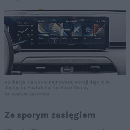
Aplikacja Kia App w najnowszej wersji daje m.in.
dostęp do Youtube’a, Netflixa i Disney+.
fot. Adam Mikuła/Motor
Ze sporym zasięgiem