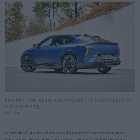
Fastback ma lepszy współczynnik Cx (0,27) i przez to
większy zasięg.
fot. Kia
W środku EV4 duże wrażenie robi przestronność na kanapie.
Biorąc pod uwagę miejsce na nogi, warunki podróżowania są