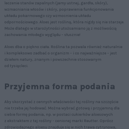
leczenie stanów zapalnych (jamy ustnej, gardła, skóry),
wzmacniania włosów i skóry, poprawienia funkcjonowania
układu pokarmowego czy wzmocnienia układu
odpornościowego. Aloes jest rośliną, która nigdy się nie starzeje.
Może dlatego w starożytności utożsamiano ją z możliwością
zachowania młodego wyglądu – słusznie!
Aloes dba o piękno ciała. Roślina ta pozwala również naturalnie
i kompleksowo zadbać o organizm – i co najważniejsze – jest
dziełem natury, znanym i powszechnie stosowanym
od tysiącleci.
Przyjemna forma podania
Aby skorzystać z cennych właściwości tej rośliny na szczęście
nie trzeba jej hodować. Można wybrać gotową i przyjemną dla
siebie formę podania, np. w postaci cukierków aloesowych
z ekstraktem z tej rośliny - cenionej marki Reutter. Oprócz
zdrowiodajnego aloesu znajduje się w nich trawa cytrynowa,