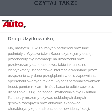
CZYTAJ TAKŻE
Drogi Użytkowniku,
My, naszych 1162 zaufanych partnerów oraz inne
podmioty z Wydawnictwa Bauer uzyskujemy dostęp i
przechowujemy informacje na urządzeniu oraz
przetwarzamy dane osobowe, takie jak unikalne
LIFESTYLE
LIFESTYLE
identyfikatory, standardowe informacje wysyłane przez
Wydawnictwo Bauer i STS
Głóg – dla dobra ser
urządzenie czy dane przeglądania w celu zapewniania
przywracają ducha kultowego
spersonalizowanych reklam, wybór spersonalizowanych
Bravo Sport w specjalnym wydaniu
treści, pomiar reklam i treści, badanie odbiorców oraz
„To&Owo TV Bravo Sport”
ulepszanie usług. Za zgodą Użytkownika my i Zaufani
na Mundial
Partnerzy możemy używać dokładnych danych
geolokalizacyjnych oraz aktywnie skanować
charakterystykę urządzenia do celów identyfikacji.