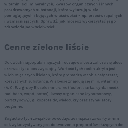
witamin, soli mineralnych, kwasów organicznych i innych
prozdrowotnych substancji, które wykazują wiele
pomagających i kojących właściwości – np. przeciwzapalnych
i wzmacniających. Sprawdź, jak możesz wykorzystać jego
zdrowiodajne właściwości!
Cenne zielone liście
Do dwóch najpopularniejszych rodzajów aloesu zalicza się aloes
drzewiasty i aloes zwyczajny. Wartość tych roślin ukryta jest
w ich mięsistych liściach, które gromadzą w sobie cały szereg
korzystnych substancji. W aloesie znajdują się m.in. witaminy
(A, C, E, z grupy B), sole mineralne (fosfor, siarka, cynk, miedź,
molibden, wapń, potas), kwasy organiczne (cynamonowy,
bursztynowy), glikoproteidy, wielocukry oraz stymulatory
biogenne.
Bogactwo tych związków powoduje, że miąższ i zawarty w nim
sok wykorzystywany jest do tworzenia preparatów służących do: