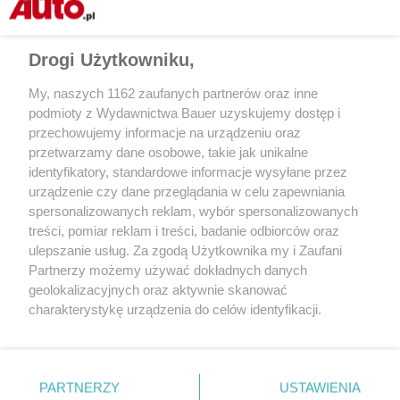
Drogi Użytkowniku,
My, naszych 1162 zaufanych partnerów oraz inne
podmioty z Wydawnictwa Bauer uzyskujemy dostęp i
przechowujemy informacje na urządzeniu oraz
przetwarzamy dane osobowe, takie jak unikalne
identyfikatory, standardowe informacje wysyłane przez
GADŻETY
GADŻETY
urządzenie czy dane przeglądania w celu zapewniania
Buty do jazdy autem. Nie każde
Smartwatch w służbi
spersonalizowanych reklam, wybór spersonalizowanych
obuwie się nadaje, ale jest takie,
możliwości, funkcje,
treści, pomiar reklam i treści, badanie odbiorców oraz
które nadaje się znakomicie.
aplikacje
ulepszanie usług. Za zgodą Użytkownika my i Zaufani
I całkiem nieźle wygląda
Partnerzy możemy używać dokładnych danych
geolokalizacyjnych oraz aktywnie skanować
charakterystykę urządzenia do celów identyfikacji.
Ponieważ cenimy Twoją prywatność, prosimy o zgodę na
korzystanie z tych technologii poprzez kliknięcie
„Akceptuję”. Zgoda jest dobrowolna i zawsze możesz ją
zmienić/wycofać klikając przycisk ustawień prywatności
PARTNERZY
USTAWIENIA