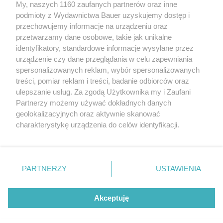
My, naszych 1160 zaufanych partnerów oraz inne
podmioty z Wydawnictwa Bauer uzyskujemy dostęp i
przechowujemy informacje na urządzeniu oraz
przetwarzamy dane osobowe, takie jak unikalne
CZYTAJ TAKŻE
identyfikatory, standardowe informacje wysyłane przez
urządzenie czy dane przeglądania w celu zapewniania
spersonalizowanych reklam, wybór spersonalizowanych
treści, pomiar reklam i treści, badanie odbiorców oraz
ulepszanie usług. Za zgodą Użytkownika my i Zaufani
Partnerzy możemy używać dokładnych danych
geolokalizacyjnych oraz aktywnie skanować
charakterystykę urządzenia do celów identyfikacji.
Ponieważ cenimy Twoją prywatność, prosimy o zgodę na
korzystanie z tych technologii poprzez kliknięcie
„Akceptuję”. Zgoda jest dobrowolna i zawsze możesz ją
zmienić/wycofać klikając przycisk ustawień prywatności
PARTNERZY
USTAWIENIA
PORADY
PORADY
znajdujący się w lewym dolnym rogu strony
. Niektóre
Jak zapobiec zerwaniu paska
Dlaczego auto szarp
rodzaje przetwarzania danych nie wymagają zgody
rozrządu?
Akceptuję
użytkownika, ale masz prawo sprzeciwić się takiemu
przetwarzaniu. Preferencje będą miały zastosowanie tylko