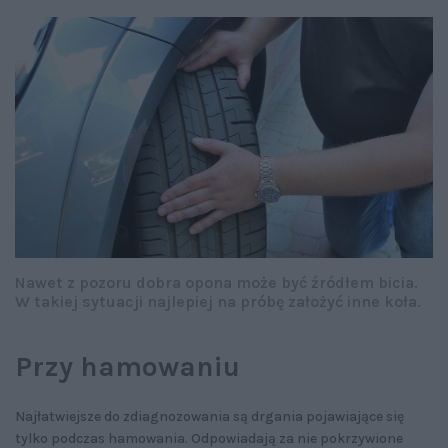
Nawet z pozoru dobra opona może być źródłem bicia.
W takiej sytuacji najlepiej na próbę założyć inne koła.
Przy hamowaniu
Najłatwiejsze do zdiagnozowania są drgania pojawiające się
tylko podczas hamowania. Odpowiadają za nie pokrzywione