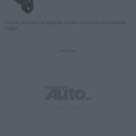
Zużyty krzyżak przegubu półosi to częsty winowajca
drgań.