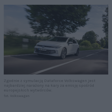
Zgodnie z symulacją Dataforce Volkswagen jest
najbardziej narażony na kary za emisję spośród
europejskich wytwórców.
fot. Volkswagen