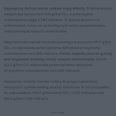
Największy deficyt wśród rynków mają Włochy
. Średnia emisja
nowych aut wynosi tam 111,8 g/km CO₂, a potencjalne
zobowiązanie sięga 3,784 mld euro. To wyższy poziom niż
w Niemczech, mimo że na tamtejszym rynku zarejestrowano
znacznie więcej nowych samochodów.
Nasz zachodni sąsiad ma średnią emisję na poziomie 101,7 g/km
CO₂, co odpowiada potencjalnemu deficytowi emisyjnemu
szacowanemu na 2,841 mld euro.
Polska wypada jeszcze gorzej
pod względem średniej emisji nowych samochodów
. Wynik
123,5 g/km CO₂ odpowiada potencjalnemu deficytowi
emisyjnemu szacowanemu na 2,246 mld euro.
Hiszpania i Czechy również należą do grupy najbardziej
emisyjnych rynków według analizy Dataforce. W ich przypadku
to, odpowiednio, 104,0 g/km emisji CO₂ i 1,573 mld euro oraz
128,2 g/km i 1,081 mld euro.