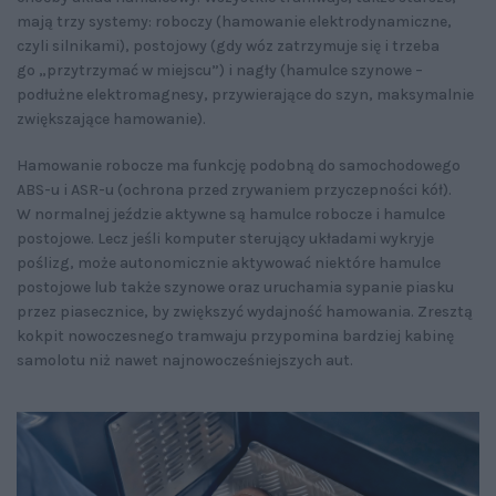
mają trzy systemy: roboczy (hamowanie elektrodynamiczne,
czyli silnikami), postojowy (gdy wóz zatrzymuje się i trzeba
go „przytrzymać w miejscu”) i nagły (hamulce szynowe –
podłużne elektromagnesy, przywierające do szyn, maksymalnie
zwiększające hamowanie).
Hamowanie robocze ma funkcję podobną do samochodowego
ABS-u i ASR-u (ochrona przed zrywaniem przyczepności kół).
W normalnej jeździe aktywne są hamulce robocze i hamulce
postojowe. Lecz jeśli komputer sterujący układami wykryje
poślizg, może autonomicznie aktywować niektóre hamulce
postojowe lub także szynowe oraz uruchamia sypanie piasku
przez piasecznice, by zwiększyć wydajność hamowania. Zresztą
kokpit nowoczesnego tramwaju przypomina bardziej kabinę
samolotu niż nawet najnowocześniejszych aut.