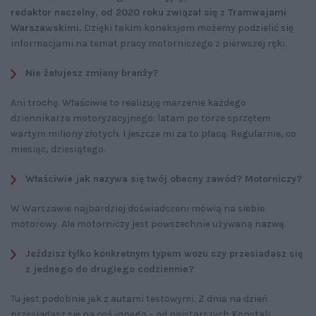
redaktor naczelny, od 2020 roku związał się z Tramwajami
Warszawskimi.
Dzięki takim koneksjom możemy podzielić się
informacjami na temat pracy motorniczego z pierwszej ręki.
Nie żałujesz zmiany branży?
Ani trochę. Właściwie to realizuję marzenie każdego
dziennikarza motoryzacyjnego: latam po torze sprzętem
wartym miliony złotych. I jeszcze mi za to płacą. Regularnie, co
miesiąc, dziesiątego.
Właściwie jak nazywa się twój obecny zawód? Motorniczy?
W Warszawie najbardziej doświadczeni mówią na siebie
motorowy. Ale motorniczy jest powszechnie używaną nazwą.
Jeździsz tylko konkretnym typem wozu czy przesiadasz się
z jednego do drugiego codziennie?
Tu jest podobnie jak z autami testowymi. Z dnia na dzień
przesiadasz się na coś innego – od najstarszych Konstali