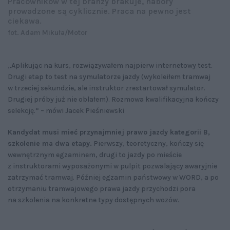
Pracowników w tej branzy brakuje, nabory
prowadzone są cyklicznie. Praca na pewno jest
ciekawa.
fot. Adam Mikuła/Motor
„Aplikując na kurs, rozwiązywałem najpierw internetowy test.
Drugi etap to test na symulatorze jazdy (wykoleiłem tramwaj
w trzeciej sekundzie, ale instruktor zrestartował symulator.
Drugiej próby już nie oblałem). Rozmowa kwalifikacyjna kończy
selekcję.” – mówi Jacek Pieśniewski
Kandydat musi mieć przynajmniej prawo jazdy kategorii B,
szkolenie ma dwa etapy.
Pierwszy, teoretyczny, kończy się
wewnętrznym egzaminem, drugi to jazdy po mieście
z instruktorami wyposażonymi w pulpit pozwalający awaryjnie
zatrzymać tramwaj. Później egzamin państwowy w WORD, a po
otrzymaniu tramwajowego prawa jazdy przychodzi pora
na szkolenia na konkretne typy dostępnych wozów.