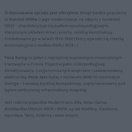
Zróżnicowanie sprzętu jest olbrzymie.
Wciąż bardzo popularny
to
Konstal 105Na
(i jego modernizacje; na zdjęciu z numerem
1352) – charakteryzuje się pudłem wysokopodłogowym,
klasycznym układem drzwi i prostą, solidną konstrukcją.
Produkowano go w latach 1979-1992 (który wywodzi się zresztą
konstrukcyjnie z modelu 105N z 1973 r.)
Pesa Swing
to jeden z najczęściej kupowanych nowoczesnych
tramwajów w Polsce. Pojazd w pełni niskopodłogowy,
klimatyzowany, z ergonomicznym wnętrzem i zaawansowaną
elektroniką.
Pesa Jazz
(tutaj z numerem 3618) to rozwinięcie
Swinga – tramwaj bardziej kompaktowy, zoptymalizowany pod
kątem zatłoczonej infrastruktury miejskiej.
Jest rodzina pojazdów Moderntrans Alfa, Beta i Gama,
Bombardier/Alstom NGT6 i NGT8, są też Stadlery, Siemensy,
Hyundaie, Tatry, Solarisy i wiele innych.