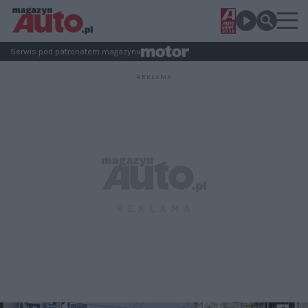
Serwis pod patronatem magazynu