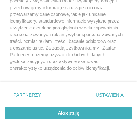
podmioty z Wydawnictwa Bauer uzyskujemy dostęp i
przechowujemy informacje na urządzeniu oraz
przetwarzamy dane osobowe, takie jak unikalne
identyfikatory, standardowe informacje wysyłane przez
urządzenie czy dane przeglądania w celu zapewniania
spersonalizowanych reklam, wybór spersonalizowanych
treści, pomiar reklam i treści, badanie odbiorców oraz
ulepszanie usług. Za zgodą Użytkownika my i Zaufani
Partnerzy możemy używać dokładnych danych
geolokalizacyjnych oraz aktywnie skanować
charakterystykę urządzenia do celów identyfikacji.
Ponieważ cenimy Twoją prywatność, prosimy o zgodę na
korzystanie z tych technologii poprzez kliknięcie
fot. Adam Mikuła/Motor
„Akceptuję”. Zgoda jest dobrowolna i zawsze możesz ją
zmienić/wycofać klikając przycisk ustawień prywatności
PARTNERZY
USTAWIENIA
znajdujący się w lewym dolnym rogu strony
. Niektóre
W nowoczesnych wozach hamulce postojowe są tarczowe,
rodzaje przetwarzania danych nie wymagają zgody
hydrauliczne, ze sterowaniem elektryczną pompą. W sumie jak
Akceptuję
użytkownika, ale masz prawo sprzeciwić się takiemu
„elektryk”, to „elektryk”.
przetwarzaniu. Preferencje będą miały zastosowanie tylko
na tej witrynie.