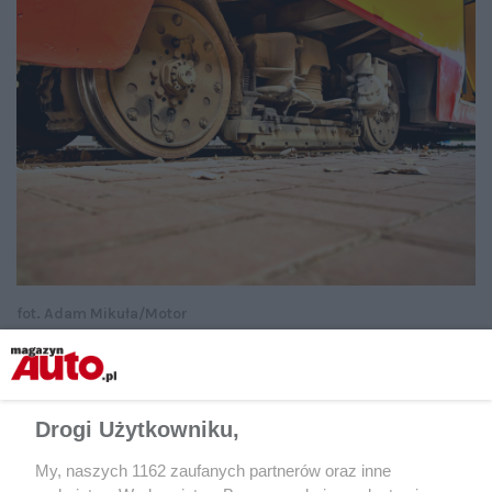
fot. Adam Mikuła/Motor
W tramwajach starszych, np. typu Konstal 105N, stosowano
elektromechaniczne, szczękowe hamulce postojowe.
Drogi Użytkowniku,
My, naszych 1162 zaufanych partnerów oraz inne