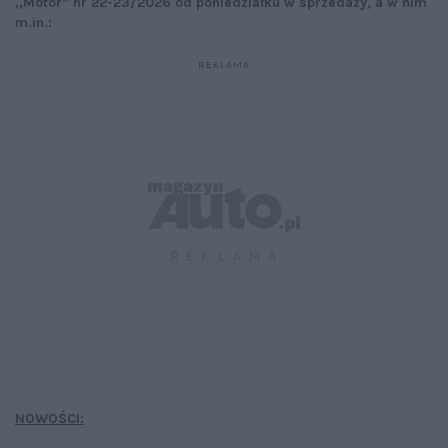
„Motor” nr 22-23/2026 od poniedziałku w sprzedaży, a w nim
m.in.:
NOWOŚCI: