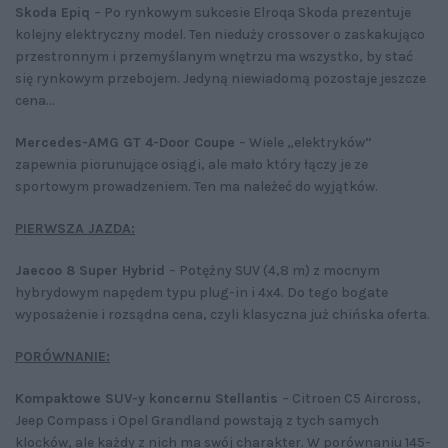
Skoda Epiq
– Po rynkowym sukcesie Elroqa Skoda prezentuje
kolejny elektryczny model. Ten nieduży crossover o zaskakująco
przestronnym i przemyślanym wnętrzu ma wszystko, by stać
się rynkowym przebojem. Jedyną niewiadomą pozostaje jeszcze
cena...
Mercedes-AMG GT 4-Door Coupe
– Wiele „elektryków”
zapewnia piorunujące osiągi, ale mało który łączy je ze
sportowym prowadzeniem. Ten ma należeć do wyjątków.
PIERWSZA JAZDA:
Jaecoo 8 Super Hybrid
– Potężny SUV (4,8 m) z mocnym
hybrydowym napędem typu plug-in i 4x4. Do tego bogate
wyposażenie i rozsądna cena, czyli klasyczna już chińska oferta.
PORÓWNANIE:
Kompaktowe SUV-y koncernu Stellantis
– Citroen C5 Aircross,
Jeep Compass i Opel Grandland powstają z tych samych
klocków, ale każdy z nich ma swój charakter. W porównaniu 145-