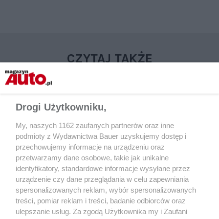
CZYTAJ TAKŻE
Drogi Użytkowniku,
My, naszych 1162 zaufanych partnerów oraz inne
podmioty z Wydawnictwa Bauer uzyskujemy dostęp i
przechowujemy informacje na urządzeniu oraz
przetwarzamy dane osobowe, takie jak unikalne
identyfikatory, standardowe informacje wysyłane przez
urządzenie czy dane przeglądania w celu zapewniania
MOTOR RETRO
MOTOR RETRO
spersonalizowanych reklam, wybór spersonalizowanych
Prima era – wrażenia z jazdy
Opel Astra Coupe Tu
treści, pomiar reklam i treści, badanie odbiorców oraz
Nissanem Primerą 2.0 D | „Motor”
z jazdy z 2001 roku
ulepszanie usług. Za zgodą Użytkownika my i Zaufani
4/1994