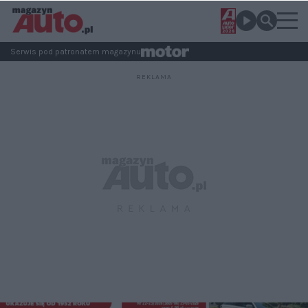
Serwis pod patronatem magazynu