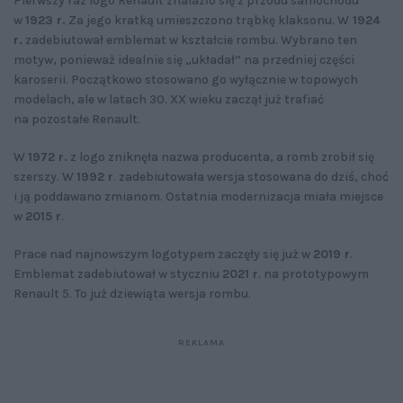
Pierwszy raz logo Renault znalazło się z przodu samochodu
w
1923 r.
Za jego kratką umieszczono trąbkę klaksonu. W
1924
r.
zadebiutował emblemat w kształcie rombu. Wybrano ten
motyw, ponieważ idealnie się „układał” na przedniej części
karoserii. Początkowo stosowano go wyłącznie w topowych
modelach, ale w latach 30. XX wieku zaczął już trafiać
na pozostałe Renault.
W
1972 r.
z logo zniknęła nazwa producenta, a romb zrobił się
szerszy. W
1992 r
. zadebiutowała wersja stosowana do dziś, choć
i ją poddawano zmianom. Ostatnia modernizacja miała miejsce
w
2015 r
.
Prace nad najnowszym logotypem zaczęły się już w
2019 r
.
Emblemat zadebiutował w styczniu
2021 r
. na prototypowym
Renault 5. To już dziewiąta wersja rombu.