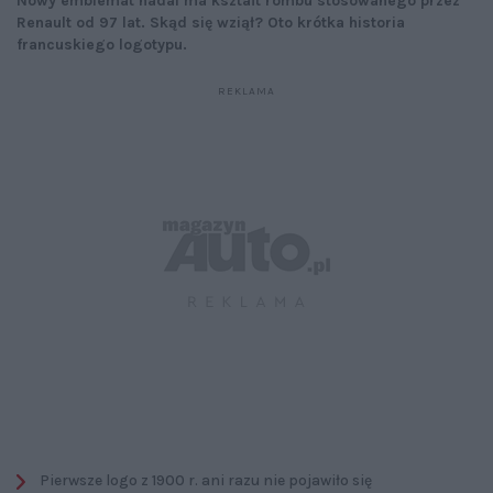
Nowy emblemat nadal ma kształt rombu stosowanego przez
Renault od 97 lat. Skąd się wziął? Oto krótka historia
francuskiego logotypu.
Pierwsze logo z 1900 r. ani razu nie pojawiło się