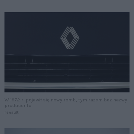
W 1972 r. pojawił się nowy romb, tym razem bez nazwy
producenta.
renault