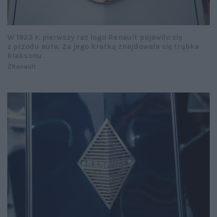
W 1923 r. pierwszy raz logo Renault pojawiło się
z przodu auta. Za jego kratką znajdowała się trąbka
klaksonu.
ŹRenault