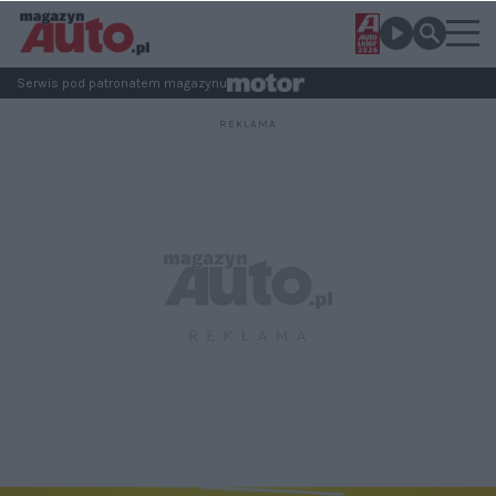
Serwis pod patronatem magazynu