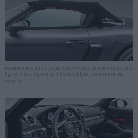
Materiałowy dach (wraz z konstrukcją) waży tylko 18,3
kg. To o 16,5 kg mniej niż w zwykłym 718 Boxsterze.
Porsche