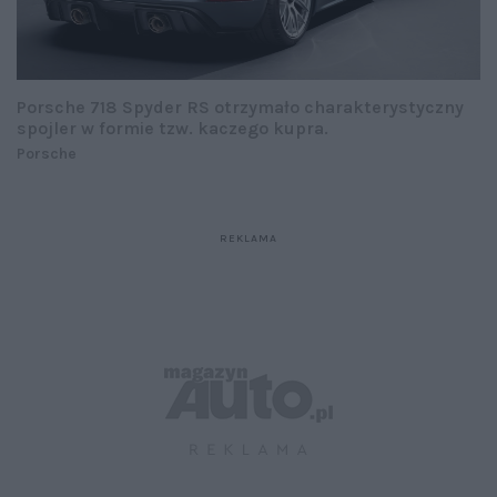
Porsche 718 Spyder RS otrzymało charakterystyczny
spojler w formie tzw. kaczego kupra.
Porsche