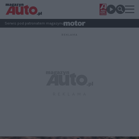
Serwis pod patronatem magazynu