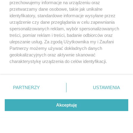
przechowujemy informacje na urządzeniu oraz
przetwarzamy dane osobowe, takie jak unikalne
identyfikatory, standardowe informacje wysyłane przez
urządzenie czy dane przeglądania w celu zapewniania
spersonalizowanych reklam, wybór spersonalizowanych
treści, pomiar reklam i treści, badanie odbiorców oraz
CZYTAJ TAKŻE
ulepszanie usług. Za zgodą Użytkownika my i Zaufani
Partnerzy możemy używać dokładnych danych
geolokalizacyjnych oraz aktywnie skanować
charakterystykę urządzenia do celów identyfikacji.
Ponieważ cenimy Twoją prywatność, prosimy o zgodę na
korzystanie z tych technologii poprzez kliknięcie
„Akceptuję”. Zgoda jest dobrowolna i zawsze możesz ją
zmienić/wycofać klikając przycisk ustawień prywatności
PARTNERZY
USTAWIENIA
znajdujący się w lewym dolnym rogu strony
. Niektóre
rodzaje przetwarzania danych nie wymagają zgody
Akceptuję
użytkownika, ale masz prawo sprzeciwić się takiemu
przetwarzaniu. Preferencje będą miały zastosowanie tylko
AKTUALNOŚCI
TEST
na tej witrynie.
Masz takie Porsche? Lepiej nim nie
Porsche 718 Spyder –
jeździć!
w stronę klasycznej 
Zapoznaj się z poniższymi informacjami, abyś mógł