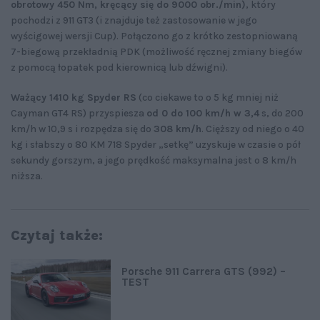
obrotowy 450 Nm, kręcący się do 9000 obr./min)
, który
pochodzi z 911 GT3 (i znajduje też zastosowanie w jego
wyścigowej wersji Cup). Połączono go z krótko zestopniowaną
7-biegową przekładnią PDK (możliwość ręcznej zmiany biegów
z pomocą łopatek pod kierownicą lub dźwigni).
Ważący 1410 kg Spyder RS
(co ciekawe to o 5 kg mniej niż
Cayman GT4 RS) przyspiesza
od 0 do 100 km/h w 3,4
s, do 200
km/h w 10,9 s i rozpędza się do
308 km/h
. Cięższy od niego o 40
kg i słabszy o 80 KM 718 Spyder „setkę” uzyskuje w czasie o pół
sekundy gorszym, a jego prędkość maksymalna jest o 8 km/h
niższa.
Czytaj także:
Porsche 911 Carrera GTS (992) –
TEST