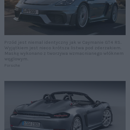
Przód jest niemal identyczny jak w Caymanie GT4 RS.
Wyjątkiem jest nieco krótsza listwa pod zderzakiem.
Maskę wykonano z tworzywa wzmacnianego włóknem
węglowym.
Porsche