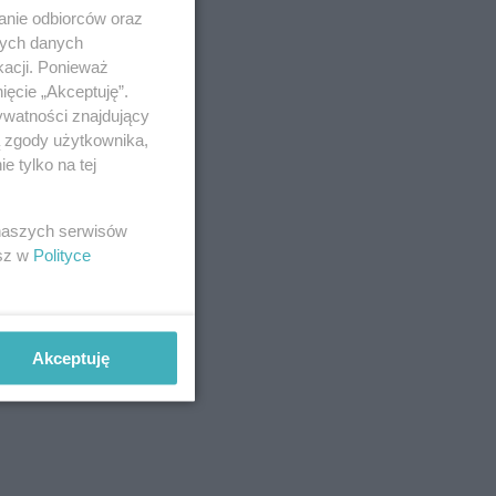
anie odbiorców oraz
nych danych
kacji. Ponieważ
ięcie „Akceptuję”.
ywatności znajdujący
ą zgody użytkownika,
 tylko na tej
 naszych serwisów
esz w
Polityce
Akceptuję