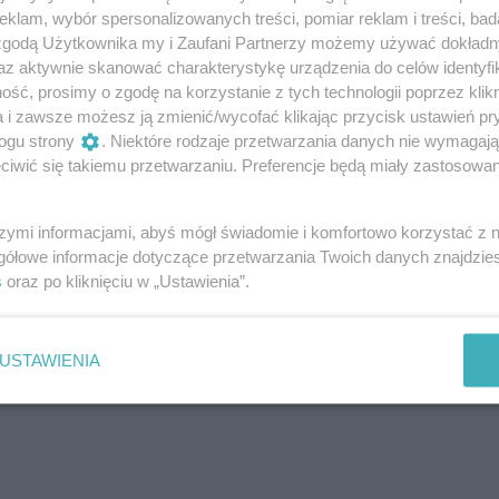
klam, wybór spersonalizowanych treści, pomiar reklam i treści, bad
 zgodą Użytkownika my i Zaufani Partnerzy możemy używać dokład
az aktywnie skanować charakterystykę urządzenia do celów identyfi
 norma
ść, prosimy o zgodę na korzystanie z tych technologii poprzez klikn
a i zawsze możesz ją zmienić/wycofać klikając przycisk ustawień pr
ogu strony
. Niektóre rodzaje przetwarzania danych nie wymagaj
e ścisłego kierownictwa. Według danych z portalu
iwić się takiemu przetwarzaniu. Preferencje będą miały zastosowanie
 Porsche zarabia średnio 91 800 euro rocznie, czyli
yć przeciętnie na 83 400 euro, czyli około 358 100 zł
.
szymi informacjami, abyś mógł świadomie i komfortowo korzystać z
gółowe informacje dotyczące przetwarzania Twoich danych znajdzi
dają bardzo dobrze na tle niemieckiego rynku.
s
oraz po kliknięciu w „Ustawienia”.
ch stanowiskach ma wynosić około 58 200 euro brutto,
ania,
mediana rocznych zarobków brutto
emczech wynosi 54 066 euro
.
USTAWIENIA