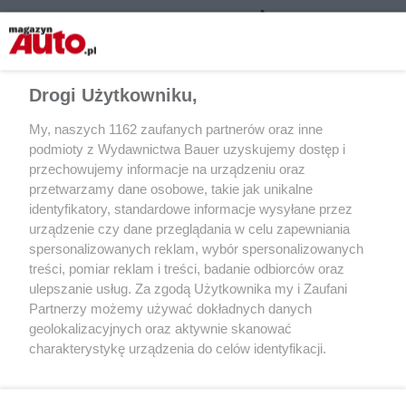
CZYTAJ TAKŻE
Drogi Użytkowniku,
My, naszych 1162 zaufanych partnerów oraz inne
podmioty z Wydawnictwa Bauer uzyskujemy dostęp i
przechowujemy informacje na urządzeniu oraz
przetwarzamy dane osobowe, takie jak unikalne
identyfikatory, standardowe informacje wysyłane przez
urządzenie czy dane przeglądania w celu zapewniania
spersonalizowanych reklam, wybór spersonalizowanych
TEST
KATALOG UŻYWANE
treści, pomiar reklam i treści, badanie odbiorców oraz
Audi Q4 Sportback 50 e-tron – test
Land Rover Range Ro
ulepszanie usług. Za zgodą Użytkownika my i Zaufani
Partnerzy możemy używać dokładnych danych
geolokalizacyjnych oraz aktywnie skanować
charakterystykę urządzenia do celów identyfikacji.
Ponieważ cenimy Twoją prywatność, prosimy o zgodę na
korzystanie z tych technologii poprzez kliknięcie