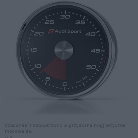
Czasomierz zaopatrzono w przydatne magnetyczne
mocowanie.