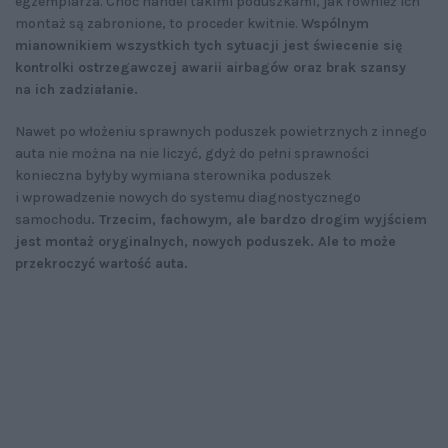
egzemplarza. Choć handel takimi poduszkami, jak również ich
montaż są zabronione, to proceder kwitnie.
Wspólnym
mianownikiem wszystkich tych sytuacji jest świecenie się
kontrolki ostrzegawczej awarii airbagów oraz brak szansy
na ich zadziałanie.
Nawet po włożeniu sprawnych poduszek powietrznych z innego
auta nie można na nie liczyć, gdyż do pełni sprawności
konieczna byłyby wymiana sterownika poduszek
i wprowadzenie nowych do systemu diagnostycznego
samochodu
. Trzecim, fachowym, ale bardzo drogim wyjściem
jest montaż oryginalnych, nowych poduszek. Ale to może
przekroczyć wartość auta.