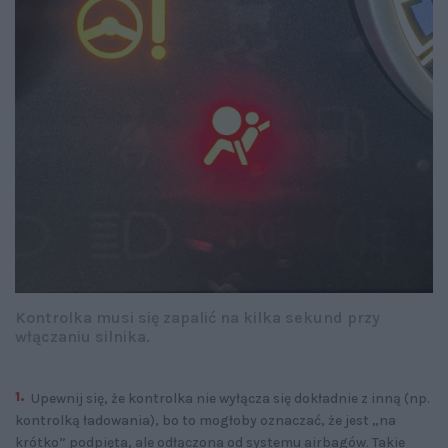
Kontrolka musi się zapalić na kilka sekund przy
włączaniu silnika.
Upewnij się, że kontrolka nie wyłącza się dokładnie z inną (np.
kontrolką ładowania), bo to mogłoby oznaczać, że jest „na
krótko” podpięta, ale odłączona od systemu airbagów. Takie