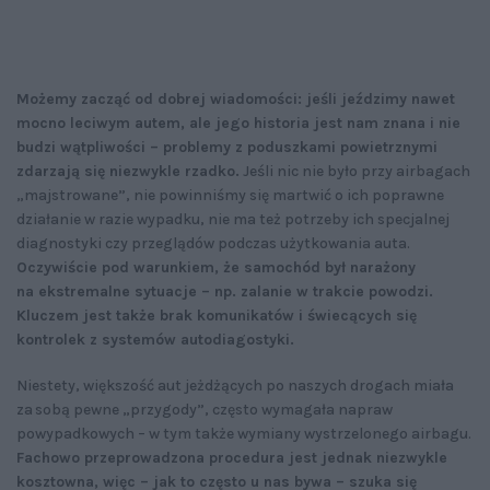
Możemy zacząć od dobrej wiadomości: jeśli jeździmy nawet
mocno leciwym autem, ale jego historia jest nam znana i nie
budzi wątpliwości – problemy z poduszkami powietrznymi
zdarzają się niezwykle rzadko.
Jeśli nic nie było przy airbagach
„majstrowane”, nie powinniśmy się martwić o ich poprawne
działanie w razie wypadku, nie ma też potrzeby ich specjalnej
diagnostyki czy przeglądów podczas użytkowania auta.
Oczywiście pod warunkiem, że samochód był narażony
na ekstremalne sytuacje – np. zalanie w trakcie powodzi.
Kluczem jest także brak komunikatów i świecących się
kontrolek z systemów autodiagostyki.
Niestety, większość aut jeżdżących po naszych drogach miała
za sobą pewne „przygody”, często wymagała napraw
powypadkowych – w tym także wymiany wystrzelonego airbagu.
Fachowo przeprowadzona procedura jest jednak niezwykle
kosztowna, więc – jak to często u nas bywa – szuka się