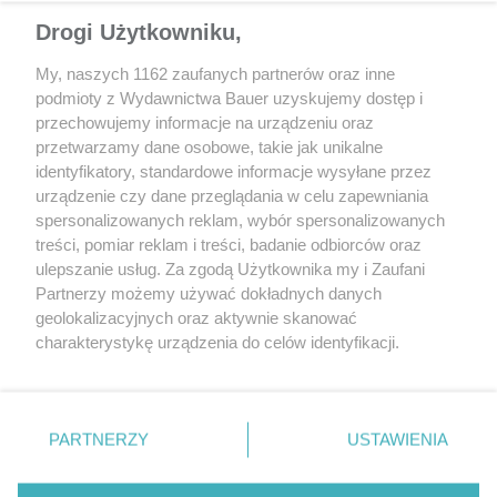
z kierownicy zwykle wymontowuje się dość szybko). Wypadkową
przeszłość zdradzić mogą nadpalone kable zasilające moduły
Drogi Użytkowniku,
poduszki – profesjonalista nie powinien mieć żadnego problemu
My, naszych 1162 zaufanych partnerów oraz inne
z oceną. W skrajnych przypadkach może się okazać, że pod
podmioty z Wydawnictwa Bauer uzyskujemy dostęp i
osłoną w ogóle nie ma poduszki.
przechowujemy informacje na urządzeniu oraz
przetwarzamy dane osobowe, takie jak unikalne
identyfikatory, standardowe informacje wysyłane przez
urządzenie czy dane przeglądania w celu zapewniania
spersonalizowanych reklam, wybór spersonalizowanych
treści, pomiar reklam i treści, badanie odbiorców oraz
ulepszanie usług. Za zgodą Użytkownika my i Zaufani
Partnerzy możemy używać dokładnych danych
geolokalizacyjnych oraz aktywnie skanować
charakterystykę urządzenia do celów identyfikacji.
Ponieważ cenimy Twoją prywatność, prosimy o zgodę na
korzystanie z tych technologii poprzez kliknięcie
„Akceptuję”. Zgoda jest dobrowolna i zawsze możesz ją
zmienić/wycofać klikając przycisk ustawień prywatności
PARTNERZY
USTAWIENIA
znajdujący się w lewym dolnym rogu strony
. Niektóre
Poduszkę po wystrzale zdradzą m.in. nadpalone
rodzaje przetwarzania danych nie wymagają zgody