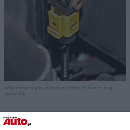
Wtyczki airbagów zawsze są żółte. To tam szukaj
opornika.
Jeżeli to możliwe, obejrzyj samą poduszkę powietrzną (tę