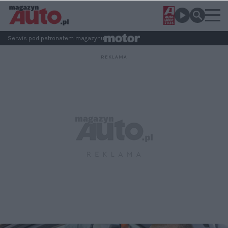
Serwis pod patronatem magazynu