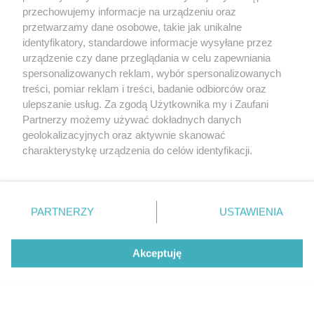
przechowujemy informacje na urządzeniu oraz
przetwarzamy dane osobowe, takie jak unikalne
identyfikatory, standardowe informacje wysyłane przez
urządzenie czy dane przeglądania w celu zapewniania
spersonalizowanych reklam, wybór spersonalizowanych
treści, pomiar reklam i treści, badanie odbiorców oraz
ulepszanie usług. Za zgodą Użytkownika my i Zaufani
Partnerzy możemy używać dokładnych danych
geolokalizacyjnych oraz aktywnie skanować
charakterystykę urządzenia do celów identyfikacji.
Ponieważ cenimy Twoją prywatność, prosimy o zgodę na
korzystanie z tych technologii poprzez kliknięcie
„Akceptuję”. Zgoda jest dobrowolna i zawsze możesz ją
Udostępnij
zmienić/wycofać klikając przycisk ustawień prywatności
PARTNERZY
USTAWIENIA
znajdujący się w lewym dolnym rogu strony
. Niektóre
rodzaje przetwarzania danych nie wymagają zgody
Akceptuję
użytkownika, ale masz prawo sprzeciwić się takiemu
przetwarzaniu. Preferencje będą miały zastosowanie tylko
na tej witrynie.