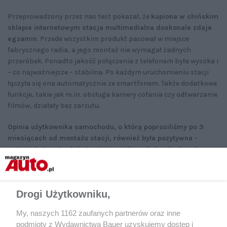
Przeprowadzony przez nas test pokazał, że
kupiona w chińskim
sklepie internetowym stacja multimedialna doskonale zdaje
egzamin
. Przede wszystkim produkt pasował w miejsce
fabrycznego radia, a jego montaż nie wymagał żadnych
przeróbek. Ponadto jakość połączenia z telefonem była wysoka i
– co najważniejsze – stabilna. Po każdym uruchomieniu stacji
łączyła się ona automatycznie ze smartfonem. Także dodatkowe
funkcje, takie jak m.in. obsługa kamery cofania czy odtwarzanie
filmów, działały bez zarzutu.
Opinia użytkownika samochodu, o którą poprosiliśmy po 3
miesiącach od montażu stacji, również była pozytywna
–
potwierdził on, że chińska stacja multimedialna doskonale
sprawdza się w codziennym użytkowaniu. Urządzenie nie gubi
połączenia z telefonem, a dodatkowe funkcje, m.in. wyświetlanie
obrazu z kamery cofania, działają bez zarzutu.
Drogi Użytkowniku,
My, naszych 1162 zaufanych partnerów oraz inne
podmioty z Wydawnictwa Bauer uzyskujemy dostęp i