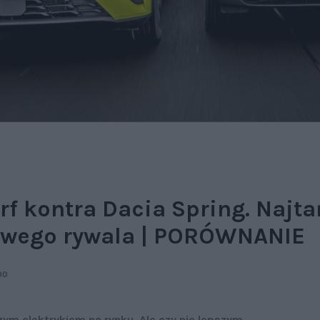
f kontra Dacia Spring. Najta
owego rywala | PORÓWNANIE
00
ym elektrykiem na rynku. Ale czy nie lepszym