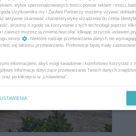
klam, wybór spersonalizowanych treści, pomiar reklam i treści, bad
 zgodą Użytkownika my i Zaufani Partnerzy możemy używać dokład
az aktywnie skanować charakterystykę urządzenia do celów identyfi
ść, prosimy o zgodę na korzystanie z tych technologii poprzez klikn
a i zawsze możesz ją zmienić/wycofać klikając przycisk ustawień pr
ogu strony
. Niektóre rodzaje przetwarzania danych nie wymagaj
iwić się takiemu przetwarzaniu. Preferencje będą miały zastosowanie
szymi informacjami, abyś mógł świadomie i komfortowo korzystać z
gółowe informacje dotyczące przetwarzania Twoich danych znajdzi
s
oraz po kliknięciu w „Ustawienia”.
USTAWIENIA