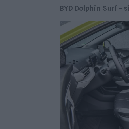
BYD Dolphin Surf – s