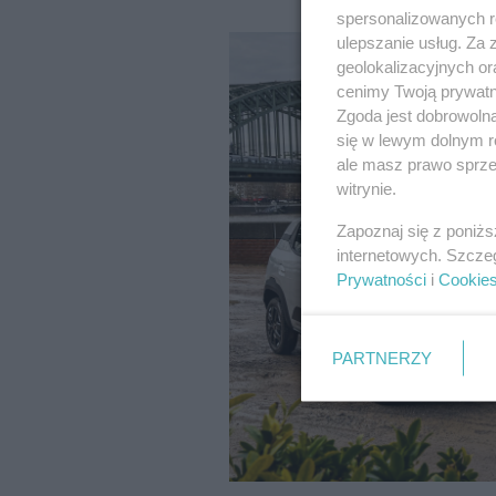
spersonalizowanych re
ulepszanie usług. Za
geolokalizacyjnych or
cenimy Twoją prywatno
Zgoda jest dobrowoln
się w lewym dolnym r
ale masz prawo sprzec
witrynie.
Zapoznaj się z poniż
internetowych. Szcze
Prywatności
i
Cookie
PARTNERZY