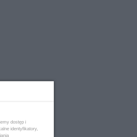
emy dostęp i
lne identyfikatory,
iania