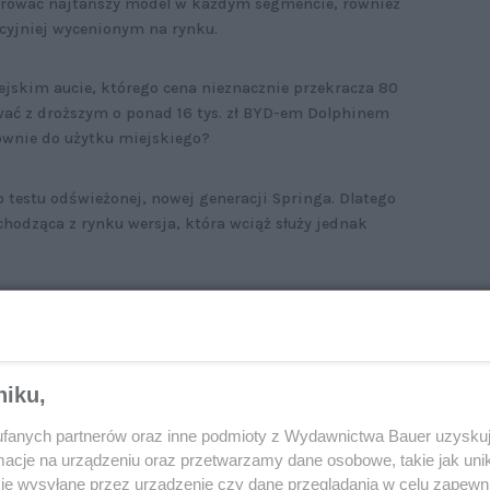
ferować najtańszy model w każdym segmencie, również
kcyjniej wycenionym na rynku.
jskim aucie, którego cena nieznacznie przekracza 80
ować z droższym o ponad 16 tys. zł BYD-em Dolphinem
ównie do użytku miejskiego?
 testu odświeżonej, nowej generacji Springa. Dlatego
chodząca z rynku wersja, która wciąż służy jednak
miasta
bez lusterek) Dacia ma idealne wymiary do poruszania
niku,
ukiwania rzadkich miejsc parkingowych. Mimo
ość 3,99 m, szerokość 1,72 m) BYD również doskonale
fanych partnerów oraz inne podmioty z Wydawnictwa Bauer uzyskuj
akże dzięki wynoszącej zaledwie 9,9 m średnicy
cje na urządzeniu oraz przetwarzamy dane osobowe, takie jak unika
 zwrotniejszy – wystarcza mu 9,6 m.
je wysyłane przez urządzenie czy dane przeglądania w celu zapewn