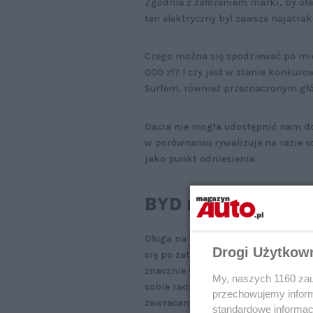
Zgodnie z założeniem marki, by o
ten elektryczny był zawsze najatra
Czego można się spodziewać po mie
000 zł? I czy jest w stanie konkur
Surfem, również przeznaczonym gł
Dacia nie mogła udostępnić nam do
w porównaniu rywalizuje na razie s
jako punkt odniesienia.
BYD nie tylko do 
Długa na 3,7 i szeroka na 1,58 m (
Drogi Użytkow
się po zatłoczonym mieście i posz
znacznie większych wymiarów (dług
My, naszych 1160 zau
sobie radzi w miejskim terenie – t
przechowujemy informa
zawracania. Ale Spring jest jeszcze
standardowe informac