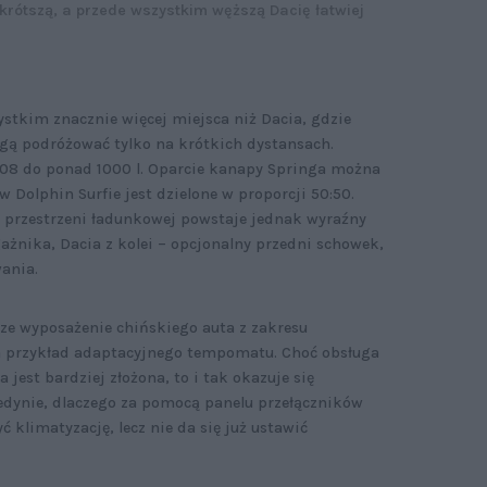
krótszą, a przede wszystkim węższą Dacię łatwiej
stkim znacznie więcej miejsca niż Dacia, gdzie
gą podróżować tylko na krótkich dystansach.
08 do ponad 1000 l. Oparcie kanapy Springa można
w Dolphin Surfie jest dzielone w proporcji 50:50.
 przestrzeni ładunkowej powstaje jednak wyraźny
żnika, Dacia z kolei – opcjonalny przedni schowek,
ania.
sze wyposażenie chińskiego auta z zakresu
a przykład adaptacyjnego tempomatu. Choć obsługa
jest bardziej złożona, to i tak okazuje się
edynie, dlaczego za pomocą panelu przełączników
 klimatyzację, lecz nie da się już ustawić