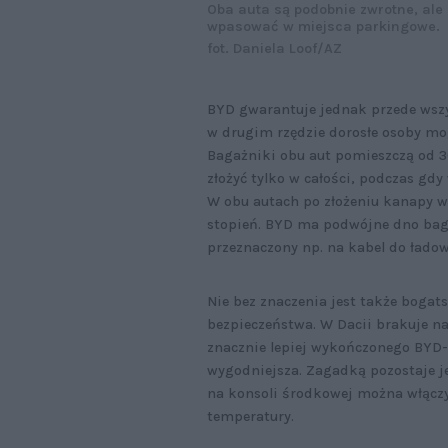
Oba auta są podobnie zwrotne, ale 
wpasować w miejsca parkingowe.
fot. Daniela Loof/AZ
BYD gwarantuje jednak przede wszy
w drugim rzędzie dorosłe osoby mo
Bagażniki obu aut pomieszczą od 3
złożyć tylko w całości, podczas gdy 
W obu autach po złożeniu kanapy w
stopień. BYD ma podwójne dno baga
przeznaczony np. na kabel do ładow
Nie bez znaczenia jest także bogat
bezpieczeństwa. W Dacii brakuje n
znacznie lepiej wykończonego BYD-a 
wygodniejsza. Zagadką pozostaje j
na konsoli środkowej można włączyć
temperatury.