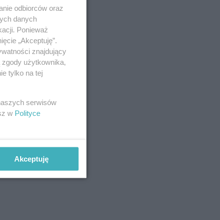
anie odbiorców oraz
nych danych
kacji. Ponieważ
ięcie „Akceptuję”.
ywatności znajdujący
ą zgody użytkownika,
 tylko na tej
 naszych serwisów
esz w
Polityce
Akceptuję