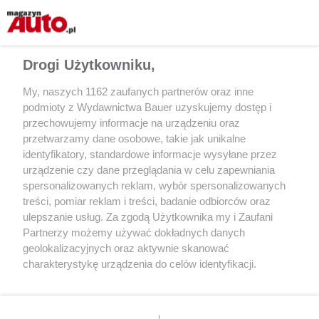
148
537 324
49
1
Q8
2
Audi SQ8
300
418 592
68
Drogi Użytkowniku,
3
BMW X7
861
384 651
59
My, naszych 1162 zaufanych partnerów oraz inne
4
BMW iX
210
312 778
1
podmioty z Wydawnictwa Bauer uzyskujemy dostęp i
przechowujemy informacje na urządzeniu oraz
5
Audi Q8
1 032
293 063
69
przetwarzamy dane osobowe, takie jak unikalne
Mercedes
identyfikatory, standardowe informacje wysyłane przez
935
280 191
93
6
GLS
urządzenie czy dane przeglądania w celu zapewniania
spersonalizowanych reklam, wybór spersonalizowanych
Mercedes
1 150
260 100
74
7
treści, pomiar reklam i treści, badanie odbiorców oraz
G
ulepszanie usług. Za zgodą Użytkownika my i Zaufani
8
Audi SQ7
500
254 505
12
Partnerzy możemy używać dokładnych danych
geolokalizacyjnych oraz aktywnie skanować
Mercedes
3 441
249 816
83
9
charakterystykę urządzenia do celów identyfikacji.
GLE
Ponieważ cenimy Twoją prywatność, prosimy o zgodę na
Jeep
122
242 414
3
korzystanie z tych technologii poprzez kliknięcie
10
Gladiator
„Akceptuję”. Zgoda jest dobrowolna i zawsze możesz ją