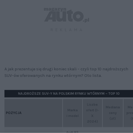
A jak prezentuje się drugi koniec skali – czyli top 10 najdroższych
SUV-ów oferowanych na rynku wtórnym? Oto lista.
NAJDROŻSZE SUV-Y NA POLSKIM RYNKU WTÓRNYM – TOP 10
Liczba
Mediana
Me
Marka
ofert (I-
ceny
prz
POZYCJA
i model
X
(zł)
(
2024)
Audi RS