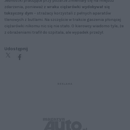
Jednostki pracujące przy pożarze zmieniały się na miejscu
zdarzenia, ponieważ
z wraku ciężarówki wydobywał się
toksyczny dym
– strażacy korzystali z pełnych aparatów
tlenowych z butlami. Na szczęście w trakcie gaszenia płonącej
ciężarówki nikomu nic się nie stało. O kierowcy wiadomo tyle, że
z obrażeniami trafił do szpitala, ale wypadek przeżył.
Udostępnij