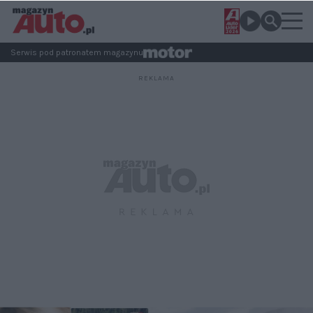
Serwis pod patronatem magazynu