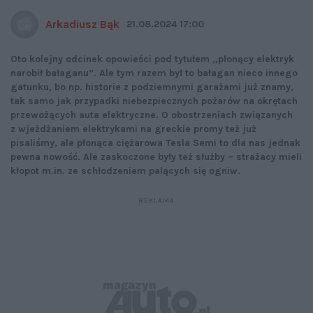
Arkadiusz Bąk
21.08.2024 17:00
Oto kolejny odcinek opowieści pod tytułem „płonący elektryk
narobił bałaganu”. Ale tym razem był to bałagan nieco innego
gatunku, bo np. historie z podziemnymi garażami już znamy,
tak samo jak przypadki niebezpiecznych pożarów na okrętach
przewożących auta elektryczne. O obostrzeniach związanych
z wjeżdżaniem elektrykami na greckie promy też już
pisaliśmy, ale płonąca ciężarowa Tesla Semi to dla nas jednak
pewna nowość. Ale zaskoczone były też służby – strażacy mieli
kłopot m.in. ze schłodzeniem palących się ogniw.