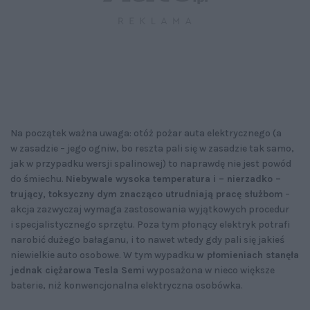
Na początek ważna uwaga: otóż pożar auta elektrycznego (a
w zasadzie – jego ogniw, bo reszta pali się w zasadzie tak samo,
jak w przypadku wersji spalinowej) to naprawdę nie jest powód
do śmiechu.
Niebywale wysoka temperatura i – nierzadko –
trujący, toksyczny dym znacząco utrudniają pracę służbom
–
akcja zazwyczaj wymaga zastosowania wyjątkowych procedur
i specjalistycznego sprzętu. Poza tym płonący elektryk potrafi
narobić dużego bałaganu, i to nawet wtedy gdy pali się jakieś
niewielkie auto osobowe. W tym wypadku
w płomieniach stanęła
jednak ciężarowa Tesla Semi
wyposażona w nieco większe
baterie, niż konwencjonalna elektryczna osobówka.