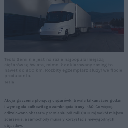
Tesla Semi nie jest na razie najpopularniejszą
ciężarówką świata, mimo iż deklarowany zasięg to
nawet do 800 km. Rozbity egzemplarz służył we flocie
producenta.
Tesla
Akcja gaszenia płonącej ciężarówki trwała kilkanaście godzin
i wymagała całkowitego zamknięcia trasy I-80.
Co więcej,
odizolowano obszar w promieniu pół mili (800 m) wokół miejsca
zdarzenia, a samochody musiały korzystać z niewygodnych
objazdów.