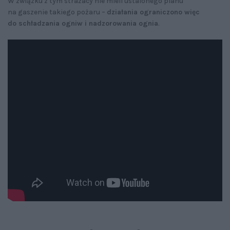
W związku z tym strażacy nie mieli ustalonego planu
na gaszenie takiego pożaru –
działania ograniczono więc
do schładzania ogniw i nadzorowania ognia
.