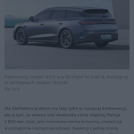
Najnowszy model BYD-a w Europie to Seal 6, dostępny
w odmianach sedan i kombi.
fot. BYD
Dla Stellantisa problem nie leży tylko w rosnącej konkurencji,
ale w tym, że własna sieć dealerska coraz chętniej flirtuje
z BYD-em.
Opel, jako niemiecka marka koncernu, znalazł się
w szczególnie niezręcznej sytuacji. Dealerzy z jednej strony