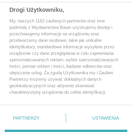
Drogi Użytkowniku,
My, naszych 1162 zaufanych partnerów oraz inne
podmioty z Wydawnictwa Bauer uzyskujemy dostęp i
przechowujemy informacje na urządzeniu oraz
przetwarzamy dane osobowe, takie jak unikalne
identyfikatory, standardowe informacje wysyłane przez
urządzenie czy dane przeglądania w celu zapewniania
spersonalizowanych reklam, wybór spersonalizowanych
treści, pomiar reklam i treści, badanie odbiorców oraz
ulepszanie usług. Za zgodą Użytkownika my i Zaufani
Partnerzy możemy używać dokładnych danych
geolokalizacyjnych oraz aktywnie skanować
charakterystykę urządzenia do celów identyfikacji.
Ponieważ cenimy Twoją prywatność, prosimy o zgodę na
korzystanie z tych technologii poprzez kliknięcie
„Akceptuję”. Zgoda jest dobrowolna i zawsze możesz ją
zmienić/wycofać klikając przycisk ustawień prywatności
PARTNERZY
USTAWIENIA
znajdujący się w lewym dolnym rogu strony
. Niektóre
rodzaje przetwarzania danych nie wymagają zgody