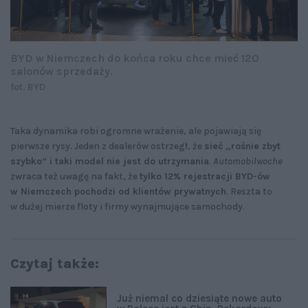
BYD w Niemczech do końca roku chce mieć 120
salonów sprzedaży.
fot. BYD
Taka dynamika robi ogromne wrażenie, ale pojawiają się
pierwsze rysy. Jeden z dealerów ostrzegł, że
sieć „rośnie zbyt
szybko” i taki model nie jest do utrzymania
.
Automobilwoche
zwraca też uwagę na fakt, że
tylko 12% rejestracji BYD-ów
w Niemczech pochodzi od klientów prywatnych
. Reszta to
w dużej mierze floty i firmy wynajmujące samochody.
Czytaj także:
Już niemal co dziesiąte nowe auto