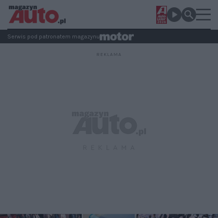
Serwis pod patronatem magazynu