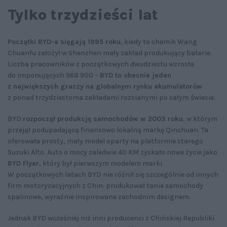
Tylko trzydzieści lat
Początki BYD-a sięgają 1995 roku
, kiedy to chemik Wang
Chuanfu założył w Shenzhen mały zakład produkujący baterie.
Liczba pracowników z początkowych dwudziestu wzrosła
do imponujących 968 900 –
BYD to obecnie jeden
z największych graczy na globalnym rynku akumulatorów
z ponad trzydziestoma zakładami rozsianymi po całym świecie.
BYD
rozpoczął produkcję samochodów w 2003 roku
, w którym
przejął podupadającą finansowo lokalną markę Qinchuan. Ta
oferowała prosty, mały model oparty na platformie starego
Suzuki Alto. Auto o mocy zaledwie 40 KM zyskało nowe życie jako
BYD Flyer
, który był pierwszym modelem marki.
W początkowych latach BYD nie różnił się szczególnie od innych
firm motoryzacyjnych z Chin: produkował tanie samochody
spalinowe, wyraźnie inspirowane zachodnim designem.
Jednak BYD wcześniej niż inni producenci z Chińskiej Republiki