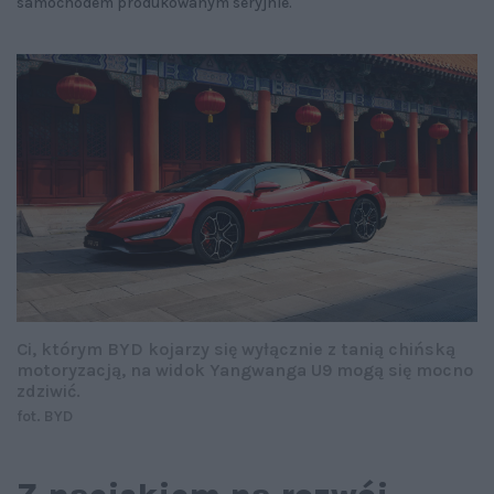
samochodem produkowanym seryjnie.
Ci, którym BYD kojarzy się wyłącznie z tanią chińską
motoryzacją, na widok Yangwanga U9 mogą się mocno
zdziwić.
fot. BYD