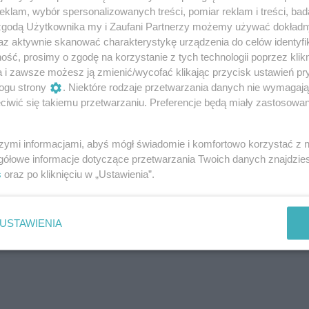
izowany crossover o następujących rozmiarach
klam, wybór spersonalizowanych treści, pomiar reklam i treści, bad
erokość 179,7 cm, wysokość 156,7 cm, rozstaw osi 263,9
 zgodą Użytkownika my i Zaufani Partnerzy możemy używać dokład
ć, ze względu na zastosowanie przesuwanej kanapy.
az aktywnie skanować charakterystykę urządzenia do celów identyfi
,
pojemność kufra wynosi 576 litrów
, zaś
ść, prosimy o zgodę na korzystanie z tych technologii poprzez klikn
odu wzrasta do 708 l (wartości wraz ze schowkiem pod
a i zawsze możesz ją zmienić/wycofać klikając przycisk ustawień pr
ogu strony
. Niektóre rodzaje przetwarzania danych nie wymagaj
iwić się takiemu przetwarzaniu. Preferencje będą miały zastosowanie
szymi informacjami, abyś mógł świadomie i komfortowo korzystać z
gółowe informacje dotyczące przetwarzania Twoich danych znajdzi
s
oraz po kliknięciu w „Ustawienia”.
USTAWIENIA