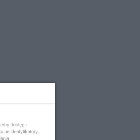
emy dostęp i
lne identyfikatory,
iania