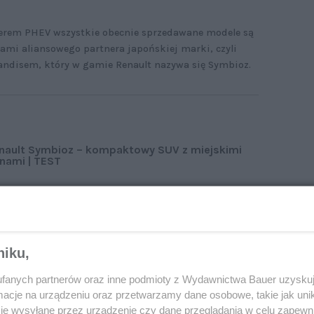
erem PHEV wszystkie obecnie sprzedawane modele są
i aliansowego partnera japońskiej marki, czyli
Grandisem, który w gamie Renault nazywa się Symbioz.
nault Symbioz – kompaktowy SUV z miejskimi
nami | TEST
niku,
fanych partnerów oraz inne podmioty z Wydawnictwa Bauer uzyskuj
cje na urządzeniu oraz przetwarzamy dane osobowe, takie jak unika
je wysyłane przez urządzenie czy dane przeglądania w celu zapewn