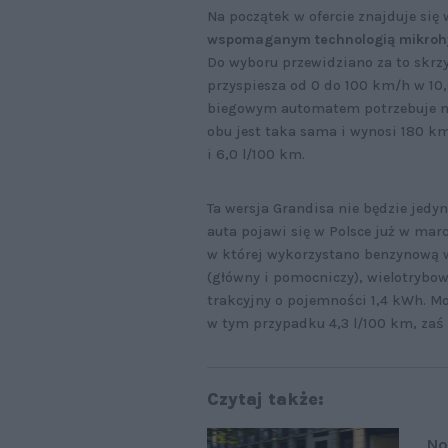
Na początek w ofercie znajduje się
wspomaganym technologią mikrohy
Do wyboru przewidziano za to skrz
przyspiesza od 0 do 100 km/h w 10
biegowym automatem potrzebuje na
obu jest taka sama i wynosi 180 km
i 6,0 l/100 km.
Ta wersja Grandisa nie będzie jedy
auta pojawi się w Polsce już w mar
w której wykorzystano benzynową wo
(główny i pomocniczy), wielotrybo
trakcyjny o pojemności 1,4 kWh. 
w tym przypadku 4,3 l/100 km, zaś „
Czytaj także:
No