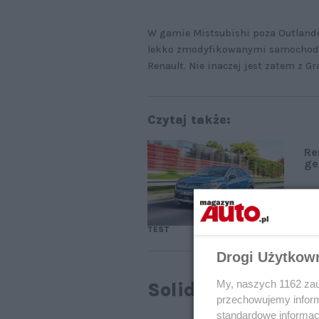
W gamie Mistsubishi poza Outland
lekko zmodyfikowanymi samochodam
Renault. Nie inaczej jest zatem z 
Czytaj także:
Re
ge
TEST
Drogi Użytkow
My, naszych 1162 zau
Solidne rozmiary
przechowujemy informa
standardowe informac