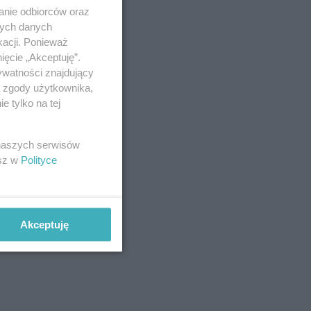
anie odbiorców oraz
nych danych
kacji. Ponieważ
ięcie „Akceptuję”.
ywatności znajdujący
ą zgody użytkownika,
 tylko na tej
 naszych serwisów
esz w
Polityce
Akceptuję