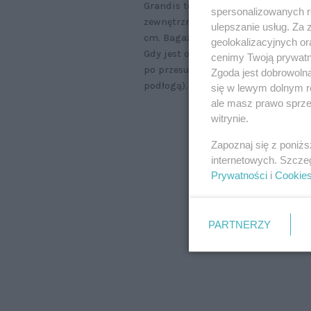
Grandis to spory, atrakcyjnie styl
spersonalizowanych re
zewnętrznych:
długość 442 cm
, sz
ulepszanie usług. Za
cm. Bagażnik ma zmienną pojemnoś
geolokalizacyjnych or
Gdy jest ona maksymalnie cofnięta
cenimy Twoją prywatno
po przesunięciu jej całkiem do prz
Zgoda jest dobrowoln
podłogą).
się w lewym dolnym r
ale masz prawo sprzec
witrynie.
Zapoznaj się z poniż
internetowych. Szcze
Prywatności
i
Cookie
PARTNERZY