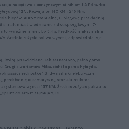
 wersja napędowa
z benzynowym silnikiem 1.3 R4 turbo
brydową 12 V. Rozwija on 140 KM
i 245 Nm.
ynie biegów. Auto z manualną, 6-biegową przekładnią
,6 s, natomiast w odmianie z dwusprzęgłowym, 7-
 to wyraźnie mniej, bo 9,4 s. Prędkość maksymalna
/h. Średnie zużycie paliwa wynosi, odpowiednio, 5,9
ną, którą przewidziano. Jak zaznaczono, pełna gama
cu.
Drugi z wariantów Mitsubishi to pełna hybryda
,
lnossącą jednostkę 1.8, dwa silniki elektryczne
wą przekładnię automatyczną oraz akumulator
Moc systemowa wynosi
157 KM
. Średnie zużycie paliwa to
sprint do setki” zajmuje 9,1 s.
we Mitsubishi Eclipse Cross – teraz to