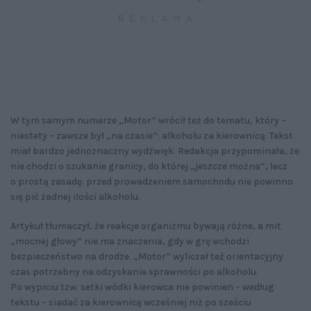
W tym samym numerze „Motor” wrócił też do tematu, który –
niestety – zawsze był „na czasie”: alkoholu za kierownicą. Tekst
miał bardzo jednoznaczny wydźwięk. Redakcja przypominała, że
nie chodzi o szukanie granicy, do której „jeszcze można”, lecz
o prostą zasadę: przed prowadzeniem samochodu nie powinno
się pić żadnej ilości alkoholu.
Artykuł tłumaczył, że reakcje organizmu bywają różne, a mit
„mocnej głowy” nie ma znaczenia, gdy w grę wchodzi
bezpieczeństwo na drodze. „Motor” wyliczał też orientacyjny
czas potrzebny na odzyskanie sprawności po alkoholu.
Po wypiciu tzw. setki wódki kierowca nie powinien – według
tekstu – siadać za kierownicą wcześniej niż po sześciu