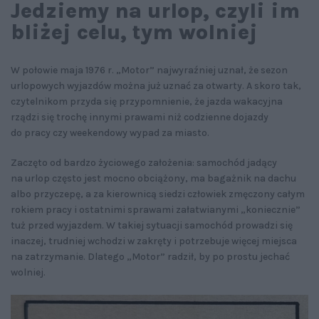
Jedziemy na urlop, czyli im
bliżej celu, tym wolniej
W połowie maja 1976 r. „Motor” najwyraźniej uznał, że sezon
urlopowych wyjazdów można już uznać za otwarty. A skoro tak,
czytelnikom przyda się przypomnienie, że jazda wakacyjna
rządzi się trochę innymi prawami niż codzienne dojazdy
do pracy czy weekendowy wypad za miasto.
Zaczęto od bardzo życiowego założenia: samochód jadący
na urlop często jest mocno obciążony, ma bagażnik na dachu
albo przyczepę, a za kierownicą siedzi człowiek zmęczony całym
rokiem pracy i ostatnimi sprawami załatwianymi „koniecznie”
tuż przed wyjazdem. W takiej sytuacji samochód prowadzi się
inaczej, trudniej wchodzi w zakręty i potrzebuje więcej miejsca
na zatrzymanie. Dlatego „Motor” radził, by po prostu jechać
wolniej.