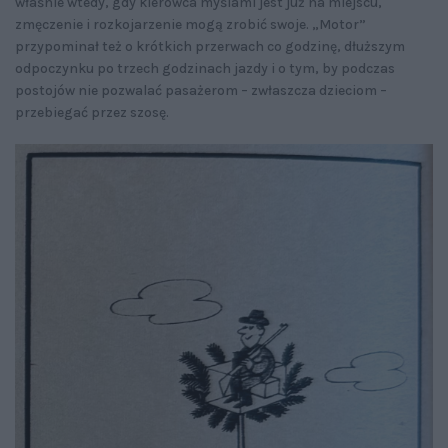
właśnie wtedy, gdy kierowca myślami jest już na miejscu,
zmęczenie i rozkojarzenie mogą zrobić swoje. „Motor”
przypominał też o krótkich przerwach co godzinę, dłuższym
odpoczynku po trzech godzinach jazdy i o tym, by podczas
postojów nie pozwalać pasażerom – zwłaszcza dzieciom –
przebiegać przez szosę.