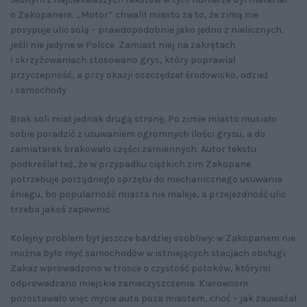
o Zakopanem. „Motor” chwalił miasto za to, że zimą nie
posypuje ulic solą – prawdopodobnie jako jedno z nielicznych,
jeśli nie jedyne w Polsce. Zamiast niej na zakrętach
i skrzyżowaniach stosowano grys, który poprawiał
przyczepność, a przy okazji oszczędzał środowisko, odzież
i samochody.
Brak soli miał jednak drugą stronę. Po zimie miasto musiało
sobie poradzić z usuwaniem ogromnych ilości grysu, a do
zamiatarek brakowało części zamiennych. Autor tekstu
podkreślał też, że w przypadku ciężkich zim Zakopane
potrzebuje porządnego sprzętu do mechanicznego usuwania
śniegu, bo popularność miasta nie maleje, a przejezdność ulic
trzeba jakoś zapewnić.
Kolejny problem był jeszcze bardziej osobliwy: w Zakopanem nie
można było myć samochodów w istniejących stacjach obsługi.
Zakaz wprowadzono w trosce o czystość potoków, którymi
odprowadzano miejskie zanieczyszczenia. Kierowcom
pozostawało więc mycie auta poza miastem, choć – jak zauważał