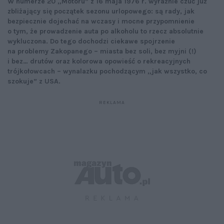
W numerze 20 „Motoru” z 16 maja 1976 r. wyraźnie czuć już
zbliżający się początek sezonu urlopowego: są rady, jak
bezpiecznie dojechać na wczasy i mocne przypomnienie
o tym, że prowadzenie auta po alkoholu to rzecz absolutnie
wykluczona. Do tego dochodzi ciekawe spojrzenie
na problemy Zakopanego – miasta bez soli, bez myjni (!)
i bez… drutów oraz kolorowa opowieść o rekreacyjnych
trójkołowcach – wynalazku pochodzącym „jak wszystko, co
szokuje” z USA.