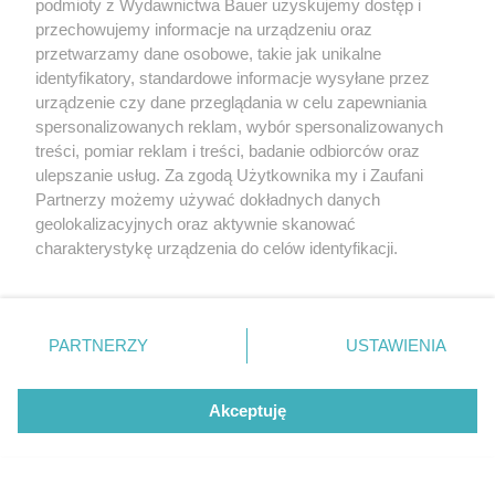
podmioty z Wydawnictwa Bauer uzyskujemy dostęp i
przechowujemy informacje na urządzeniu oraz
przetwarzamy dane osobowe, takie jak unikalne
identyfikatory, standardowe informacje wysyłane przez
urządzenie czy dane przeglądania w celu zapewniania
spersonalizowanych reklam, wybór spersonalizowanych
treści, pomiar reklam i treści, badanie odbiorców oraz
ulepszanie usług. Za zgodą Użytkownika my i Zaufani
Partnerzy możemy używać dokładnych danych
geolokalizacyjnych oraz aktywnie skanować
charakterystykę urządzenia do celów identyfikacji.
Ponieważ cenimy Twoją prywatność, prosimy o zgodę na
korzystanie z tych technologii poprzez kliknięcie
„Akceptuję”. Zgoda jest dobrowolna i zawsze możesz ją
CZYTAJ TAKŻE
zmienić/wycofać klikając przycisk ustawień prywatności
PARTNERZY
USTAWIENIA
znajdujący się w lewym dolnym rogu strony
. Niektóre
rodzaje przetwarzania danych nie wymagają zgody
Akceptuję
użytkownika, ale masz prawo sprzeciwić się takiemu
przetwarzaniu. Preferencje będą miały zastosowanie tylko
na tej witrynie.