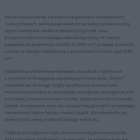
Konstrukcje opierały się zwykle na gotowych podzespołach
motocyklowych. Jedne powstawały przez wykorzystanie tylnej
części motocykla i dodanie dwóch tylnych kół, inne
przypominały coś w rodzaju odwróconej rikszy. W tekście
pojawiały się pojemności od 250 do 1000 cm³, a nawet przeróbki
oparte na Harleyu-Davidsonie o pojemności 5/4 litra, czyli 1250
cm³.
Najbardziej widowiskowe wydawały się jednak trójkołowce
z silnikiem Volkswagena napędzającym tylne koła. „Motor”
zauważał, że ich osiągi mogły teoretycznie przewyższać
wartości uzyskiwane przez pojazdy wyścigowe, szczególnie jeśli
przy okazji podnoszono moc silnika. Zaraz potem przychodziło
jednak otrzeźwienie: przy tak rozpaczliwej geometrii przedniego
zawieszenia trudno byłoby znaleźć kogoś, kto odważyłby się
wykorzystać pełną prędkość takiego wehikułu.
Podpisy pod zdjęciami były równie barwne jak same pojazdy.
Przy plażowym trójkołowcu zaznaczano, że przednie koło nie