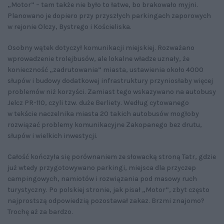
„Motor” – tam także nie było to łatwe, bo brakowało myjni.
Planowano je dopiero przy przyszłych parkingach zaporowych
w rejonie Olczy, Bystrego i Kościeliska.
Osobny wątek dotyczył komunikacji miejskiej. Rozważano
wprowadzenie trolejbusów, ale lokalne władze uznały, że
konieczność „zadrutowania” miasta, ustawienia około 4000
słupów i budowy dodatkowej infrastruktury przyniosłaby więcej
problemów niż korzyści. Zamiast tego wskazywano na autobusy
Jelcz PR-110, czyli tzw. duże Berliety. Według cytowanego
w tekście naczelnika miasta 20 takich autobusów mogłoby
rozwiązać problemy komunikacyjne Zakopanego bez drutu,
słupów i wielkich inwestycji.
Całość kończyła się porównaniem ze słowacką stroną Tatr, gdzie
już wtedy przygotowywano parkingi, miejsca dla przyczep
campingowych, namiotów i rozwiązania pod masowy ruch
turystyczny. Po polskiej stronie, jak pisał „Motor”, zbyt często
najprostszą odpowiedzią pozostawał zakaz. Brzmi znajomo?
Trochę aż za bardzo.