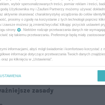
klam, wybór spersonalizowanych treści, pomiar reklam i treści, bad
 zgodą Użytkownika my i Zaufani Partnerzy możemy używać dokład
ach, które zabraniają parkowania. W tym przypadku
az aktywnie skanować charakterystykę urządzenia do celów identyfi
Znaki „zakaz postoju” i „zakaz zatrzymywania się” są
ść, prosimy o zgodę na korzystanie z tych technologii poprzez klikn
ednak
nie każde połączenie dróg – np. przecięcie drogi
a i zawsze możesz ją zmienić/wycofać klikając przycisk ustawień pr
krzyżowaniem
. W tym przypadku zakaz będzie dalej
ogu strony
. Niektóre rodzaje przetwarzania danych nie wymagaj
a za takim „skrzyżowaniem” grozi mandatem.
iwić się takiemu przetwarzaniu. Preferencje będą miały zastosowanie
isy dotyczące przyczep kempingowych. Jeśli na znaku
szymi informacjami, abyś mógł świadomie i komfortowo korzystać z
lem przyczepy, nie jest on przeznaczony dla aut
gółowe informacje dotyczące przetwarzania Twoich danych znajdzi
ciekawe, przyczepę bagażową można zaparkować.
s
oraz po kliknięciu w „Ustawienia”.
awidłowy postój grozi do 100 lub 300 zł mandatu, ale
awnych już 1200 zł
.
USTAWIENIA
ważniejsze zasady
ie