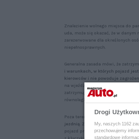
Znalezienie wolnego miejsca do par
uda, może się okazać, że w danym 
zarezerwowane dla określonych osó
niepełnosprawnych.
Generalna zasada mówi, że zatrzy
i warunkach, w których pojazd jest
kierowców i nie powoduje zagrożen
na wjeździe i wyjeździe z bramy, g
zatrzymuje pojazd na jezdni, musi 
równolegle do niej.
Drogi Użytkow
Poza terenem zabudowanym, jeśli t
My, naszych 1162 zau
jezdnią
. Zmotoryzowany nie może z
przechowujemy informa
pojazd przed uruchomieniem go prz
standardowe informac
z kluczykami w stacyjce).