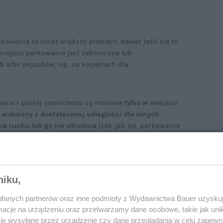
kowania to coraz większy problem. Nawet jeśli się to
miejscu parkowanie jest zabronione lub
b albo pojazdów, np. na kopertach dla
manie i postój samochodu są możliwe
tylko w miejscu
 widoczny z dostatecznej odległości dla innych
ia ruchu lub go nie utrudnia
(tak jak np. parkowanie
arażu lub parkingu). Dodatkowo, jeśli kierowca
go ustawić jak najbliżej krawędzi jezdni oraz
niku,
ylko to możliwe,
należy pozostawiać auto poza
fanych partnerów oraz inne podmioty z Wydawnictwa Bauer uzyskuj
apomnieć, aby w razie parkowania zabezpieczyć
cje na urządzeniu oraz przetwarzamy dane osobowe, takie jak unika
ez osobę niepowołaną (czyli nie można zostawić auta
je wysyłane przez urządzenie czy dane przeglądania w celu zapewn