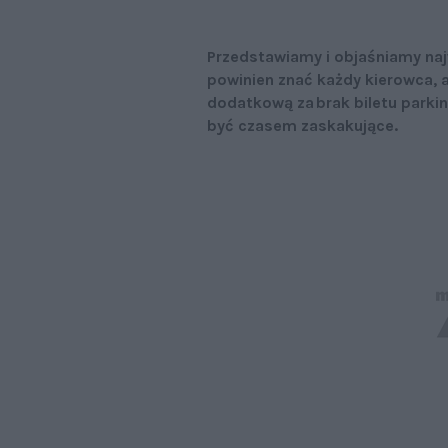
Przedstawiamy i objaśniamy naj
powinien znać każdy kierowca, a
dodatkową za brak biletu parki
być czasem zaskakujące.