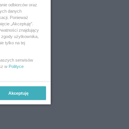
anie odbiorców oraz
nych danych
kacji. Ponieważ
ięcie „Akceptuję”.
ywatności znajdujący
ą zgody użytkownika,
 tylko na tej
 naszych serwisów
esz w
Polityce
Akceptuję