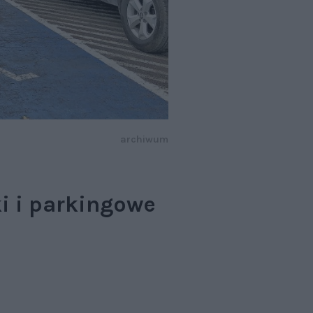
archiwum
i i parkingowe