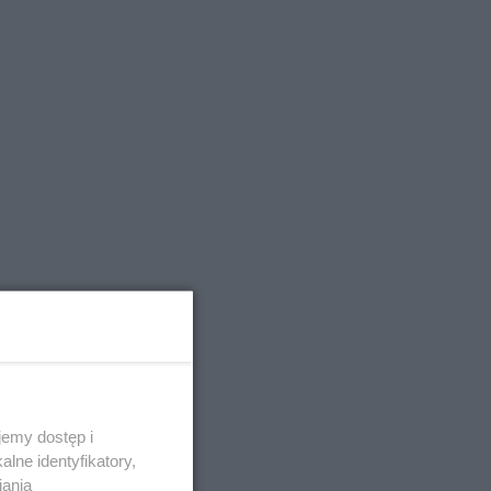
emy dostęp i
lne identyfikatory,
iania