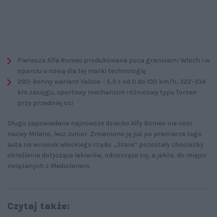
Pierwsza Alfa Romeo produkowana poza granicami Włoch i w
oparciu o nową dla tej marki technologię
280-konny wariant Veloce – 5,9 s od 0 do 100 km/h, 322-334
km zasięgu, sportowy mechanizm różnicowy typu Torsen
przy przedniej osi
Długo zapowiadane najnowsze dziecko Alfy Romeo nie nosi
nazwy Milano, lecz Junior. Zmieniono ją już po premierze tego
auta na wniosek włoskiego rządu. „Stare” pozostały chociażby
określenia dotyczące lakierów, odnoszące się, a jakże, do miejsc
związanych z Mediolanem.
Czytaj także: