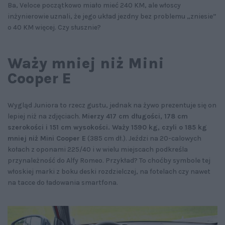
Ba, Veloce początkowo miało mieć 240 KM, ale włoscy
inżynierowie uznali, że jego układ jezdny bez problemu „zniesie”
o 40 KM więcej. Czy słusznie?
Waży mniej niż Mini
Cooper E
Wygląd Juniora to rzecz gustu, jednak na żywo prezentuje się on
lepiej niż na zdjęciach.
Mierzy 417 cm długości, 178 cm
szerokości i 151 cm wysokości. Waży 1590 kg, czyli o 185 kg
mniej niż Mini Cooper E
(385 cm dł.). Jeździ na 20-calowych
kołach z oponami 225/40 i w wielu miejscach podkreśla
przynależność do Alfy Romeo. Przykład? To choćby symbole tej
włoskiej marki z boku deski rozdzielczej, na fotelach czy nawet
na tacce do ładowania smartfona.