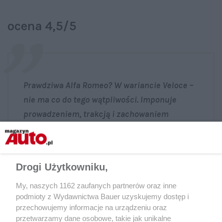
ocena 4,5/5
Prawdziwa Alfa Romeo? W wariancie Veloce –
nie ma co do tego wątpliwości. Imponuje
prowadzeniem, trakcją i zachowaniem
w zakrętach. W trakcie jazdy absolutnie nie
czuć wspólnych genów m.in. z Fiatem 600.
Drogi Użytkowniku,
Maciej Struk, „Motor”
My, naszych 1162 zaufanych partnerów oraz inne
podmioty z Wydawnictwa Bauer uzyskujemy dostęp i
przechowujemy informacje na urządzeniu oraz
przetwarzamy dane osobowe, takie jak unikalne
Udostępnij