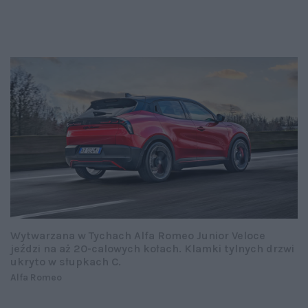
Wytwarzana w Tychach Alfa Romeo Junior Veloce
jeździ na aż 20-calowych kołach. Klamki tylnych drzwi
ukryto w słupkach C.
Alfa Romeo