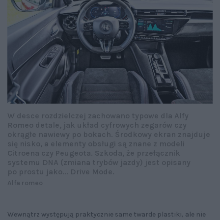
W desce rozdzielczej zachowano typowe dla Alfy
Romeo detale, jak układ cyfrowych zegarów czy
okrągłe nawiewy po bokach. Środkowy ekran znajduje
się nisko, a elementy obsługi są znane z modeli
Citroena czy Peugeota. Szkoda, że przełącznik
systemu DNA (zmiana trybów jazdy) jest opisany
po prostu jako... Drive Mode.
Alfa romeo
Wewnątrz występują praktycznie same twarde plastiki, ale nie