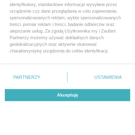
identyfikatory, standardowe informacje wysyłane przez
urządzenie czy dane przeglądania w celu zapewniania
spersonalizowanych reklam, wybór spersonalizowanych
treści, pomiar reklam i treści, badanie odbiorców oraz
ulepszanie usług. Za zgodą Użytkownika my i Zaufani
Partnerzy możemy używać dokładnych danych
geolokalizacyjnych oraz aktywnie skanować
charakterystykę urządzenia do celów identyfikacji.
Ponieważ cenimy Twoją prywatność, prosimy o zgodę na
korzystanie z tych technologii poprzez kliknięcie
„Akceptuję”. Zgoda jest dobrowolna i zawsze możesz ją
zmienić/wycofać klikając przycisk ustawień prywatności
PARTNERZY
USTAWIENIA
znajdujący się w lewym dolnym rogu strony
. Niektóre
rodzaje przetwarzania danych nie wymagają zgody
Akceptuję
użytkownika, ale masz prawo sprzeciwić się takiemu
przetwarzaniu. Preferencje będą miały zastosowanie tylko
na tej witrynie.
Zapoznaj się z poniższymi informacjami, abyś mógł
świadomie i komfortowo korzystać z naszych serwisów
internetowych. Szczegółowe informacje dotyczące