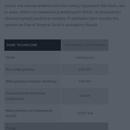
Junior nie ma wprawdzie ostrości reakcji typowych dla Giulii, ale
to auto, które nie zawiedzie prawdziwych Alifsti. W przeszłości
również bywały podobne modele. Przykładem jest choćby 155,
oparte na Fiacie Tempra. Dziś to pożądany klasyk.
DANE TECHNICZNE
Alfa Romeo Junior Veloce
Silnik
elektryczny
Moc maksymalna
280 KM
Maksymalny moment obrotowy
345 Nm
Pojemność akumulatora
51 kWh
(użytkowa)
Maksymalna moc ładowania
11/100 kW
AC/DC
Osiągi