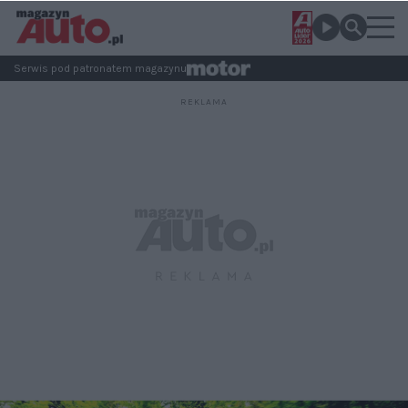
Serwis pod patronatem magazynu