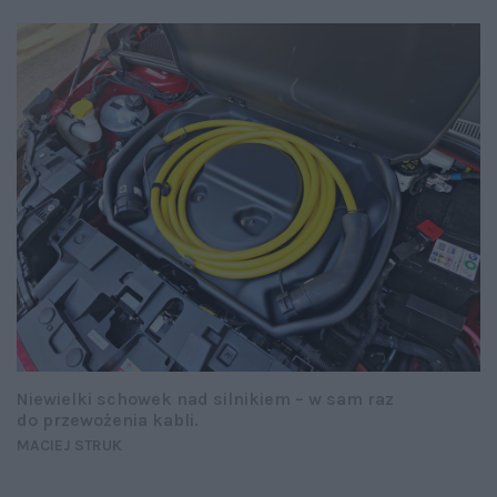
Niewielki schowek nad silnikiem – w sam raz
do przewożenia kabli.
MACIEJ STRUK