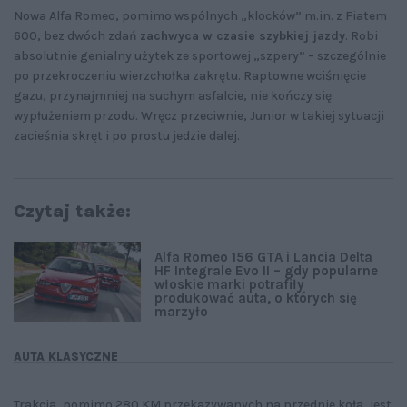
Nowa Alfa Romeo, pomimo wspólnych „klocków” m.in. z Fiatem
600, bez dwóch zdań
zachwyca w czasie szybkiej jazdy
. Robi
absolutnie genialny użytek ze sportowej „szpery” – szczególnie
po przekroczeniu wierzchołka zakrętu. Raptowne wciśnięcie
gazu, przynajmniej na suchym asfalcie, nie kończy się
wypłużeniem przodu. Wręcz przeciwnie, Junior w takiej sytuacji
zacieśnia skręt i po prostu jedzie dalej.
Czytaj także:
Alfa Romeo 156 GTA i Lancia Delta
HF Integrale Evo II – gdy popularne
włoskie marki potrafiły
produkować auta, o których się
marzyło
AUTA KLASYCZNE
Trakcja, pomimo 280 KM przekazywanych na przednie koła, jest