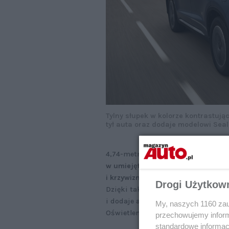
Tylny słupek w kolorze kontrastują
tył auta oraz dodaje modelowi Seal
4,74-metrowe nadwozie BYD Sealion
w umiejętny sposób połączyli miękk
i krzywiznami. Uwagę zwraca tylny
Drogi Użytkow
Dzięki takiemu rozwiązaniu tylna 
i dodaje autu wizualnej lekkości. D
My, naszych 1160 zau
Oświetlenie bazuje na efektownej i
przechowujemy informa
standardowe informac