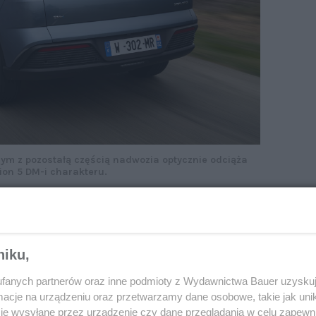
cym z pozostałą częścią nadwozia optycznie odciąża
ion 5 DM-i charakteru.
 5 DM-i wyróżnia się z tłumu.
Designerzy marki
ie linie ze zdecydowanymi przetłoczeniami
 słupek w kolorze kontrastującym z resztą nadwozia.
niku,
część dachu sprawia wrażenie zawieszonej w powietrzu
opełnieniem całości są 18-calowe, dwukolorowe felgi.
fanych partnerów oraz inne podmioty z Wydawnictwa Bauer uzyskuj
 wydajnej technologii diodowej.
cje na urządzeniu oraz przetwarzamy dane osobowe, takie jak unika
je wysyłane przez urządzenie czy dane przeglądania w celu zapewn