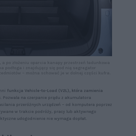
 a po złożeniu oparcia kanapy przestrzeń ładunkowa
na podłoga i znajdujący się pod nią segregator
zedmiotów – można schować je w dolnej części kufra.
emni
funkcja Vehicle-to-Load (V2L), która zamienia
i
. Pozwala na czerpanie prądu z akumulatora
zasilania przeróżnych urządzeń – od komputera poprzez
ywane w trakcie podróży, pracy lub aktywnego
aktyczne udogodnienie nie wymaga dopłat.