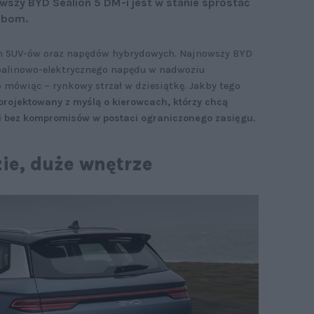
nowszy BYD Sealion 5 DM-i jest w stanie sprostać
ebom.
em SUV-ów oraz napędów hybrydowych. Najnowszy BYD
 spalinowo-elektrycznego napędu w nadwoziu
mówiąc – rynkowy strzał w dziesiątkę. Jakby tego
projektowany z myślą o kierowcach, którzy chcą
i bez kompromisów w postaci ograniczonego zasięgu.
ie, duże wnętrze