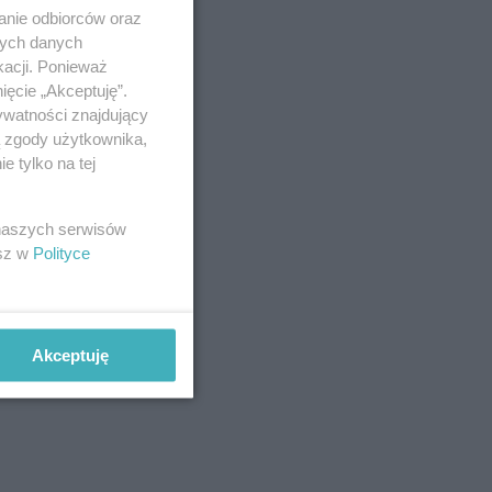
anie odbiorców oraz
nych danych
kacji. Ponieważ
ięcie „Akceptuję”.
ywatności znajdujący
ą zgody użytkownika,
 tylko na tej
 naszych serwisów
esz w
Polityce
Akceptuję