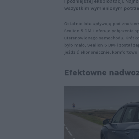
i późniejszej eksploatacji. Naj
wszystkim wymienionym potrz
Ostatnie lata upływają pod znaki
Sealion 5 DM-i oferuje połączenie
uterenowionego samochodu. Krótko 
było mało,
Sealion 5 DM-i został za
jeździć ekonomicznie, komfortowo 
Efektowne nadwoz