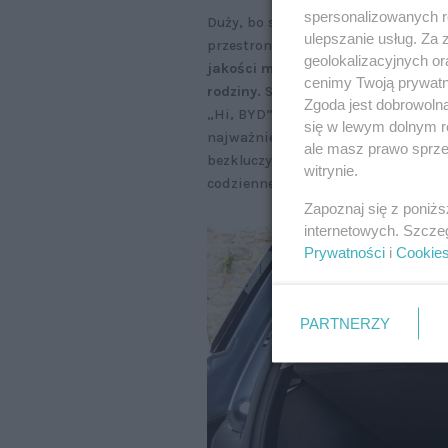
spersonalizowanych re
Duży, bo sięgający 2,71 metra rozs
ulepszanie usług. Za
przestronnego wnętrza.
Designerzy 
geolokalizacyjnych or
jakości materiały wykończeniowe sp
cenimy Twoją prywatno
rodziny.
Sterowanie głosowe – uru
Zgoda jest dobrowoln
„Hi, BYD”, bezprzewodowe Apple Car
się w lewym dolnym r
najważniejszych funkcji jest szybk
ale masz prawo sprzec
bezkluczykowy dostęp do pojazdu 
witrynie.
codziennego użytkowania auta.
Zapoznaj się z poniż
internetowych. Szcze
Prywatności
i
Cookie
PARTNERZY