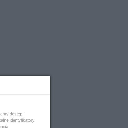
emy dostęp i
lne identyfikatory,
iania