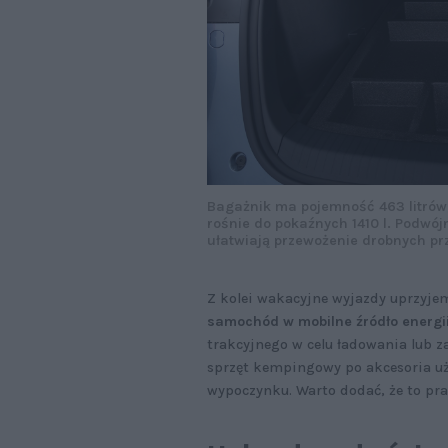
Bagażnik ma pojemność 463 litrów,
rośnie do pokaźnych 1410 l. Podwój
ułatwiają przewożenie drobnych pr
Z kolei wakacyjne wyjazdy uprzyj
samochód w mobilne źródło energi
trakcyjnego w celu ładowania lub 
sprzęt kempingowy po akcesoria uż
wypoczynku. Warto dodać, że to pr