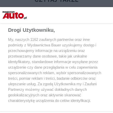
Drogi Użytkowniku,
My, naszych 1162 zaufanych partnerów oraz inne
podmioty z Wydawnictwa Bauer uzyskujemy dostęp i
przechowujemy informacje na urządzeniu oraz
przetwarzamy dane osobowe, takie jak unikalne
identyfikatory, standardowe informacje wysyłane przez
AKTUALNOŚCI
AKTUALNOŚCI
urządzenie czy dane przeglądania w celu zapewniania
Chińska marka samochodowa
Najszybciej rozwijają
spersonalizowanych reklam, wybór spersonalizowanych
Avatr pozywa influencera na kwotę
producent samochod
treści, pomiar reklam i treści, badanie odbiorców oraz
1,4 mln dolarów. Powód?
łapie zadyszkę
ulepszanie usług. Za zgodą Użytkownika my i Zaufani
Partnerzy możemy używać dokładnych danych
geolokalizacyjnych oraz aktywnie skanować
charakterystykę urządzenia do celów identyfikacji.
Ponieważ cenimy Twoją prywatność, prosimy o zgodę na
korzystanie z tych technologii poprzez kliknięcie