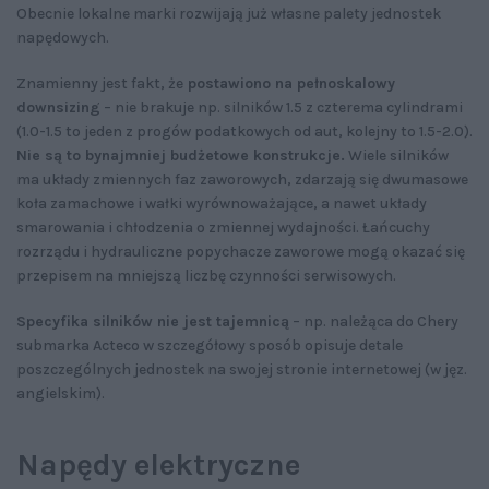
Obecnie lokalne marki rozwijają już własne palety jednostek
napędowych.
Znamienny jest fakt, że
postawiono na pełnoskalowy
downsizing
– nie brakuje np. silników 1.5 z czterema cylindrami
(1.0-1.5 to jeden z progów podatkowych od aut, kolejny to 1.5-2.0).
Nie są to bynajmniej budżetowe konstrukcje.
Wiele silników
ma układy zmiennych faz zaworowych, zdarzają się dwumasowe
koła zamachowe i wałki wyrównoważające, a nawet układy
smarowania i chłodzenia o zmiennej wydajności. Łańcuchy
rozrządu i hydrauliczne popychacze zaworowe mogą okazać się
przepisem na mniejszą liczbę czynności serwisowych.
Specyfika silników nie jest tajemnicą
– np. należąca do Chery
submarka Acteco w szczegółowy sposób opisuje detale
poszczególnych jednostek na swojej stronie internetowej (w jęz.
angielskim).
Napędy elektryczne