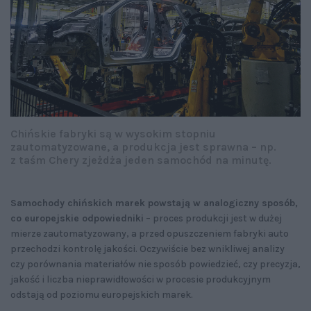
Chińskie fabryki są w wysokim stopniu
zautomatyzowane, a produkcja jest sprawna – np.
z taśm Chery zjeżdża jeden samochód na minutę.
Samochody chińskich marek powstają w analogiczny sposób,
co europejskie odpowiedniki
– proces produkcji jest w dużej
mierze zautomatyzowany, a przed opuszczeniem fabryki auto
przechodzi kontrolę jakości. Oczywiście bez wnikliwej analizy
czy porównania materiałów nie sposób powiedzieć, czy precyzja,
jakość i liczba nieprawidłowości w procesie produkcyjnym
odstają od poziomu europejskich marek.