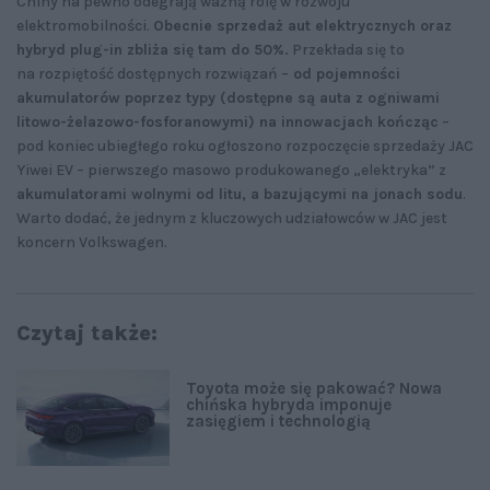
Chiny na pewno odegrają ważną rolę w rozwoju
elektromobilności.
Obecnie sprzedaż aut elektrycznych oraz
hybryd plug-in zbliża się tam do 50%.
Przekłada się to
na rozpiętość dostępnych rozwiązań –
od pojemności
akumulatorów poprzez typy (dostępne są auta z ogniwami
litowo-żelazowo-fosforanowymi) na innowacjach kończąc
–
pod koniec ubiegłego roku ogłoszono rozpoczęcie sprzedaży JAC
Yiwei EV – pierwszego masowo produkowanego „elektryka” z
akumulatorami wolnymi od litu, a bazującymi na jonach sodu
.
Warto dodać, że jednym z kluczowych udziałowców w JAC jest
koncern Volkswagen.
Czytaj także:
Toyota może się pakować? Nowa
chińska hybryda imponuje
zasięgiem i technologią