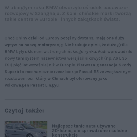
W ubiegłym roku BMW otworzyło ośrodek badawczo-
rozwojowy w Szanghaju. Z kolei chińskie marki tworzą
takie centra w Europie i innych zakątkach świata.
Choć Chiny dzieli od Europy potężny dystans, mają one
duży
wpływ na naszą motoryzację
. Nie brakuje opinii, że duże grille
BMW były ukłonem w stronę chińskiego rynku. Audi wprowadziło
nowy tam system nazewnictwa wersji silnikowych (np. A6 L 35
FSI) pięć lat wcześniej niż w Europie.
Pierwsza generacja Skody
Superb
to mechanicznie rzecz biorąc Passat B5 ze zwiększonym
rozstawem osi, który
w Chinach był
oferowany jako
Volkswagen Passat Lingyu
.
Czytaj także:
Najlepsze tanie auta używane –
20-letnie, ale sprawdzone i solidne
konstrukcje