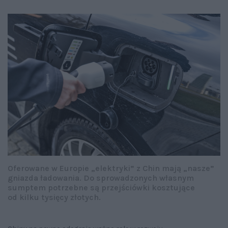
Oferowane w Europie „elektryki” z Chin mają „nasze”
gniazda ładowania. Do sprowadzonych własnym
sumptem potrzebne są przejściówki kosztujące
od kilku tysięcy złotych.