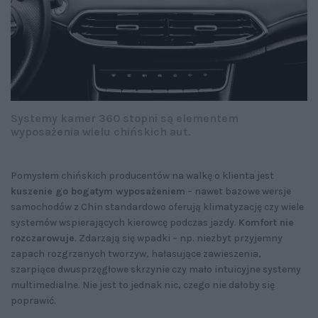
Systemy kamer 360 stopni są elementem
wyposażenia wielu chińskich aut.
Pomysłem chińskich producentów na walkę o klienta jest
kuszenie go bogatym wyposażeniem
– nawet bazowe wersje
samochodów z Chin standardowo oferują klimatyzację czy wiele
systemów wspierających kierowcę podczas jazdy.
Komfort nie
rozczarowuje
. Zdarzają się wpadki – np. niezbyt przyjemny
zapach rozgrzanych tworzyw, hałasujące zawieszenia,
szarpiące dwusprzęgłowe skrzynie czy mało intuicyjne systemy
multimedialne. Nie jest to jednak nic, czego nie dałoby się
poprawić.