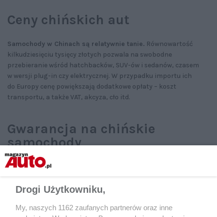
Ceny chińskich aut
Samochody w Chinach są relatywnie tanie.
Równowartość
kilkudziesięciu tysięcy złotych pozwala na swobodne
przebieranie wśród hatchbacków, SUV-ów i sedanów, czasem
w wersji plug-in czy elektrycznej. W przypadku importu ich
do Europy cenę powiększają dodatkowe opłaty – koszt
transportu, a także VAT, akcyza, cło itd.
Gwarancja na chińskie
samochody
Chińskie auta, które oficjalnymi kanałami wprowadzono
na europejski rynek, są objęte gwarancją.
Obecnie stanowi ona
swoistą kartę przetargow
ą. Omoda i MG oferują 7 lat gwarancji
Drogi Użytkowniku,
z limitem 150 tys. km, Beijing – 7 lat i 100 tys. km, a Voyah – 5 lat
My, naszych 1162 zaufanych partnerów oraz inne
i 100 tys. km. W przypadku modeli z napędem elektrycznym