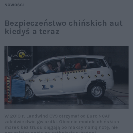
NOWOŚCI
Bezpieczeństwo chińskich aut
kiedyś a teraz
W 2010 r. Landwind CV9 otrzymał od Euro NCAP
zaledwie dwie gwiazdki. Obecnie modele chińskich
marek bez trudu sięgają po maksymalną notę, nie
pozwalając sobie na potknięcia w żadnej