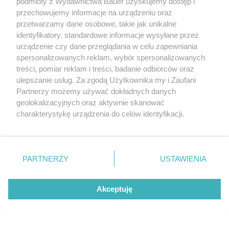
podmioty z Wydawnictwa Bauer uzyskujemy dostęp i
akumulator jest objęty osobną ochroną.
przechowujemy informacje na urządzeniu oraz
przetwarzamy dane osobowe, takie jak unikalne
Auta z Chin – zaplecze
identyfikatory, standardowe informacje wysyłane przez
serwisowe
urządzenie czy dane przeglądania w celu zapewniania
spersonalizowanych reklam, wybór spersonalizowanych
treści, pomiar reklam i treści, badanie odbiorców oraz
ulepszanie usług. Za zgodą Użytkownika my i Zaufani
Partnerzy możemy używać dokładnych danych
geolokalizacyjnych oraz aktywnie skanować
charakterystykę urządzenia do celów identyfikacji.
Ponieważ cenimy Twoją prywatność, prosimy o zgodę na
korzystanie z tych technologii poprzez kliknięcie
„Akceptuję”. Zgoda jest dobrowolna i zawsze możesz ją
zmienić/wycofać klikając przycisk ustawień prywatności
PARTNERZY
USTAWIENIA
znajdujący się w lewym dolnym rogu strony
. Niektóre
rodzaje przetwarzania danych nie wymagają zgody
Akceptuję
użytkownika, ale masz prawo sprzeciwić się takiemu
przetwarzaniu. Preferencje będą miały zastosowanie tylko
na tej witrynie.
W ASO w Chinach standardy obsługi czy wyposażenie