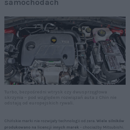
samochodach
Turbo, bezpośredni wtrysk czy dwusprzęgłowa
skrzynia – pod względem rozwiązań auta z Chin nie
odstają od europejskich rywali.
Chińskie marki nie rozwijały technologii od zera.
Wiele silników
produkowano na licencji innych marek
– chociażby Mitsubishi.