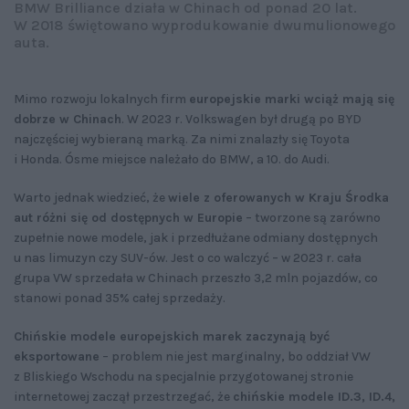
BMW Brilliance działa w Chinach od ponad 20 lat.
W 2018 świętowano wyprodukowanie dwumulionowego
auta.
Mimo rozwoju lokalnych firm
europejskie marki wciąż mają się
dobrze w Chinach
. W 2023 r. Volkswagen był drugą po BYD
najczęściej wybieraną marką. Za nimi znalazły się Toyota
i Honda. Ósme miejsce należało do BMW, a 10. do Audi.
Warto jednak wiedzieć, że
wiele z oferowanych w Kraju Środka
aut różni się od dostępnych w Europie
– tworzone są zarówno
zupełnie nowe modele, jak i przedłużane odmiany dostępnych
u nas limuzyn czy SUV-ów. Jest o co walczyć – w 2023 r. cała
grupa VW sprzedała w Chinach przeszło 3,2 mln pojazdów, co
stanowi ponad 35% całej sprzedaży.
Chińskie modele europejskich marek zaczynają być
eksportowane
– problem nie jest marginalny, bo oddział VW
z Bliskiego Wschodu na specjalnie przygotowanej stronie
internetowej zaczął przestrzegać, że
chińskie modele ID.3, ID.4,