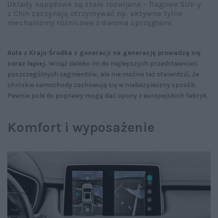
Układy napędowe są stale rozwijane – flagowe SUV-y
z Chin zaczynają otrzymywać np. aktywne tylne
mechanizmy różnicowe z dwoma sprzęgłami.
Auta z Kraju Środka z generacji na generację prowadzą się
coraz lepiej.
Wciąż daleko im do najlepszych przedstawicieli
poszczególnych segmentów, ale nie można też stwierdzić, że
chińskie samochody zachowują się w niebezpieczny sposób.
Pewnie pole do poprawy mogą dać opony z europejskich fabryk.
Komfort i wyposażenie