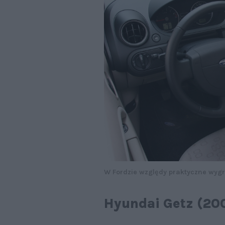
W Fordzie względy praktyczne wygr
Hyundai Getz (20