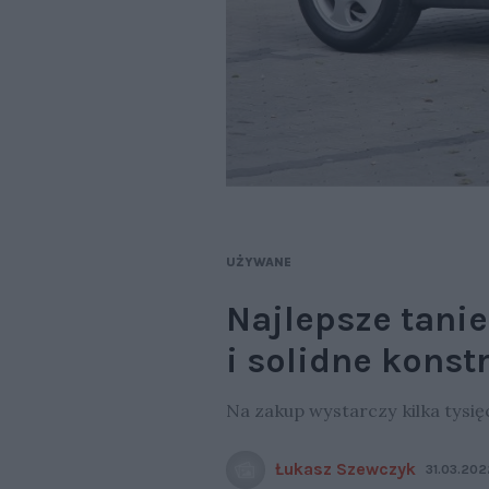
UŻYWANE
Najlepsze tanie
i solidne konst
Na zakup wystarczy kilka tysię
Łukasz Szewczyk
31.03.202