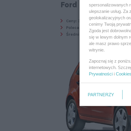
Ford Fiesta Mk6 
spersonalizowanych re
ulepszanie usług. Za
geolokalizacyjnych or
Ceny:
3-13 tys. zł
cenimy Twoją prywatno
Polecany silnik:
1.4 16V, 75 KM
Zgoda jest dobrowoln
Średnie spalanie:
6,5 l/100 km
się w lewym dolnym r
ale masz prawo sprzec
witrynie.
Zapoznaj się z poniż
internetowych. Szcze
Prywatności
i
Cookie
PARTNERZY