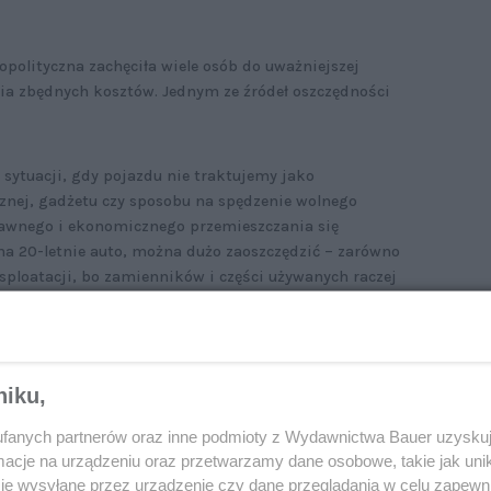
opolityczna zachęciła wiele osób do uważniejszej
ia zbędnych kosztów. Jednym ze źródeł oszczędności
 sytuacji, gdy pojazdu nie traktujemy jako
znej, gadżetu czy sposobu na spędzenie wolnego
prawnego i ekonomicznego przemieszczania się
na 20-letnie auto, można dużo zaoszczędzić – zarówno
ksploatacji, bo zamienników i części używanych raczej
 kontrola interesującego nas auta i określenie
sty zakupowej należy wykreślić samochody
niku,
 przypadku tanich pojazdów naprawa blacharsko-
fanych partnerów oraz inne podmioty z Wydawnictwa Bauer uzyskuj
uzasadnienia.
cje na urządzeniu oraz przetwarzamy dane osobowe, takie jak unika
je wysyłane przez urządzenie czy dane przeglądania w celu zapewn