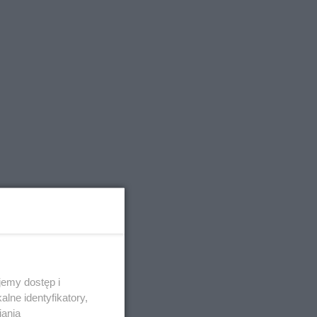
emy dostęp i
lne identyfikatory,
iania