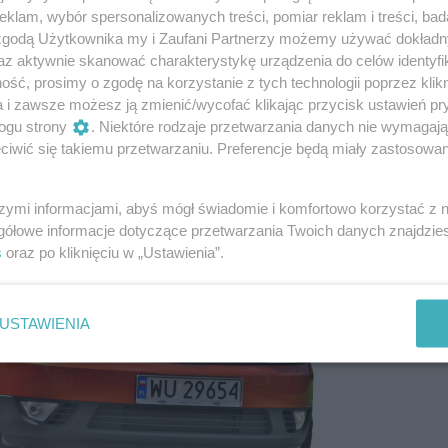
(2001-2008)
klam, wybór spersonalizowanych treści, pomiar reklam i treści, bad
 zgodą Użytkownika my i Zaufani Partnerzy możemy używać dokład
az aktywnie skanować charakterystykę urządzenia do celów identyfi
ść, prosimy o zgodę na korzystanie z tych technologii poprzez klikn
a i zawsze możesz ją zmienić/wycofać klikając przycisk ustawień pr
ogu strony
. Niektóre rodzaje przetwarzania danych nie wymagaj
iwić się takiemu przetwarzaniu. Preferencje będą miały zastosowanie
szymi informacjami, abyś mógł świadomie i komfortowo korzystać z
gółowe informacje dotyczące przetwarzania Twoich danych znajdzi
s
oraz po kliknięciu w „Ustawienia”.
USTAWIENIA