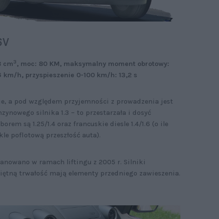
6V
3
8 cm
, moc: 80 KM, maksymalny moment obrotowy:
km/h, przyspieszenie 0-100 km/h: 13,2 s
ie, a pod względem przyjemności z prowadzenia jest
ynowego silnika 1.3 – to przestarzała i dosyć
em są 1.25/1.4 oraz francuskie diesle 1.4/1.6 (o ile
le poflotową przeszłość auta).
anowano w ramach liftingu z 2005 r. Silniki
eciętną trwałość mają elementy przedniego zawieszenia.