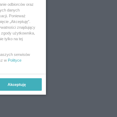
anie odbiorców oraz
nych danych
kacji. Ponieważ
ięcie „Akceptuję”.
ywatności znajdujący
ą zgody użytkownika,
 tylko na tej
 naszych serwisów
esz w
Polityce
Akceptuję