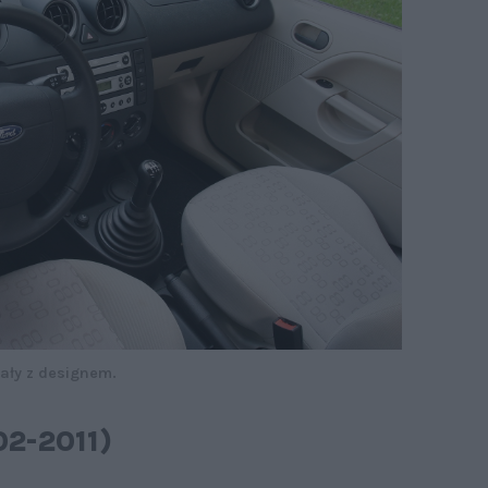
ały z designem.
02-2011)