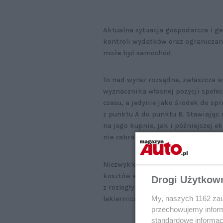
Aktualna sytuacja gospodarcza i ge
kontroli wydatków oraz ograniczan
może być samochód.
To nad wyraz rozsądne, zwłaszcza w
wyznacznika własnej pozycji społec
czasu, a jedynie jako środek do s
z punktu A do punktu B. Stawiając 
na jego kupnie, jak i późniejszej e
nie zabraknie.
Niezwykle ważna jest przedzakupowa
kosztów ewentualnych napraw. Z li
Drogi Użytkow
z rozległymi ogniskami korozji. W
My, naszych 1162 zau
lakiernicza nie ma ekonomicznego 
przechowujemy informa
standardowe informac