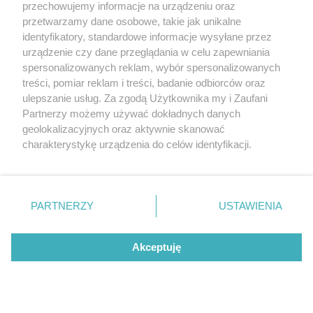
przechowujemy informacje na urządzeniu oraz
CZYTAJ TAKŻE
przetwarzamy dane osobowe, takie jak unikalne
identyfikatory, standardowe informacje wysyłane przez
urządzenie czy dane przeglądania w celu zapewniania
spersonalizowanych reklam, wybór spersonalizowanych
treści, pomiar reklam i treści, badanie odbiorców oraz
ulepszanie usług. Za zgodą Użytkownika my i Zaufani
Partnerzy możemy używać dokładnych danych
geolokalizacyjnych oraz aktywnie skanować
charakterystykę urządzenia do celów identyfikacji.
Ponieważ cenimy Twoją prywatność, prosimy o zgodę na
korzystanie z tych technologii poprzez kliknięcie
„Akceptuję”. Zgoda jest dobrowolna i zawsze możesz ją
AKTUALNOŚCI
KATALOG UŻYWANE
zmienić/wycofać klikając przycisk ustawień prywatności
PARTNERZY
USTAWIENIA
1210 km na jednym ładowaniu?
Mini One/Cooper II (
znajdujący się w lewym dolnym rogu strony
. Niektóre
Amerykański startup One Next
rodzaje przetwarzania danych nie wymagają zgody
Akceptuję
Energy udowodnił, że to możliwe!
użytkownika, ale masz prawo sprzeciwić się takiemu
przetwarzaniu. Preferencje będą miały zastosowanie tylko
na tej witrynie.
Zapoznaj się z poniższymi informacjami, abyś mógł