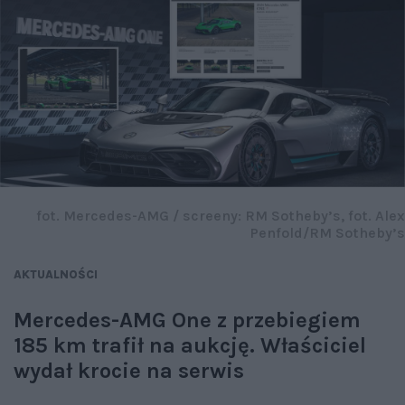
fot. Mercedes-AMG / screeny: RM Sotheby’s, fot. Alex
Penfold/RM Sotheby’s
AKTUALNOŚCI
Mercedes-AMG One z przebiegiem
185 km trafił na aukcję. Właściciel
wydał krocie na serwis