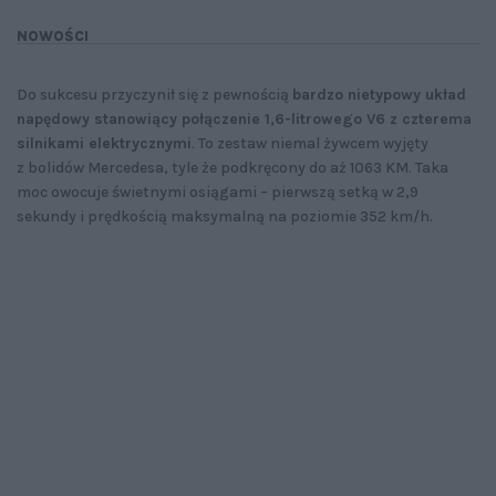
NOWOŚCI
Do sukcesu przyczynił się z pewnością
bardzo nietypowy układ
napędowy stanowiący połączenie 1,6-litrowego V6 z czterema
silnikami elektrycznymi
. To zestaw niemal żywcem wyjęty
z bolidów Mercedesa, tyle że podkręcony do aż 1063 KM. Taka
moc owocuje świetnymi osiągami – pierwszą setką w 2,9
sekundy i prędkością maksymalną na poziomie 352 km/h.