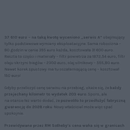
37 610 euro – na taką kwotę wyceniono „serwis A”
obejmujący
tylko podstawowe wymiany eksploatacyjne. Sama robocizna –
80 godzin w cenie 395 euro każda, kosztowała 31 600 euro.
Reszta to części i materiały – filtr powietrza za 1872,54 euro, filtr
oleju skrzyni biegów – 2300 euro, olej silnikowy – 555,80 euro.
Nawet korek spustowy ma tu oszałamiającą cenę – kosztował
150 euro!
Gdyby przeliczyć cenę serwisu na przebieg, okaże się, że
każdy
przejechany kilometr to wydatek 203 euro
. Sporo, ale
na otarcie łez warto dodać, że
pozwoliło to przedłużyć fabryczną
gwarancję do 2028 roku
. Nowy właściciel może więc spać
spokojnie.
Przewidywana przez RM Sotheby’s cena waha się w granicach