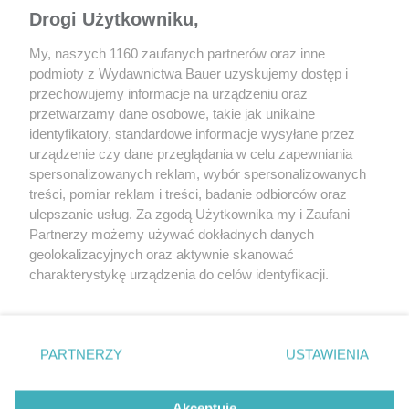
Drogi Użytkowniku,
My, naszych 1160 zaufanych partnerów oraz inne
podmioty z Wydawnictwa Bauer uzyskujemy dostęp i
przechowujemy informacje na urządzeniu oraz
przetwarzamy dane osobowe, takie jak unikalne
identyfikatory, standardowe informacje wysyłane przez
urządzenie czy dane przeglądania w celu zapewniania
CZYTAJ TAKŻE
spersonalizowanych reklam, wybór spersonalizowanych
treści, pomiar reklam i treści, badanie odbiorców oraz
ulepszanie usług. Za zgodą Użytkownika my i Zaufani
Partnerzy możemy używać dokładnych danych
geolokalizacyjnych oraz aktywnie skanować
charakterystykę urządzenia do celów identyfikacji.
Ponieważ cenimy Twoją prywatność, prosimy o zgodę na
korzystanie z tych technologii poprzez kliknięcie
„Akceptuję”. Zgoda jest dobrowolna i zawsze możesz ją
zmienić/wycofać klikając przycisk ustawień prywatności
PARTNERZY
USTAWIENIA
znajdujący się w lewym dolnym rogu strony
. Niektóre
rodzaje przetwarzania danych nie wymagają zgody
MOTOR RETRO
AUTA KLASYCZNE
Akceptuję