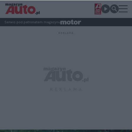
Serwis pod patronatem magazynu