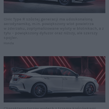
Civic Type R szóstej generacji ma udoskonaloną
aerodynamikę, m.in. powiększony wlot powietrza
w zderzaku, zoptymalizowane wyloty w błotnikach, a z
tyłu – powiększony dyfuzor oraz niższy, ale szerszy
spojler.
Honda
Charakterystyczny wydech z trzema końcówkami