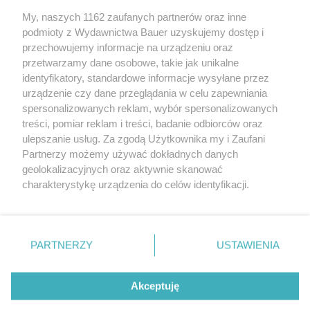
My, naszych 1162 zaufanych partnerów oraz inne
podmioty z Wydawnictwa Bauer uzyskujemy dostęp i
przechowujemy informacje na urządzeniu oraz
przetwarzamy dane osobowe, takie jak unikalne
AKTUALNOŚCI
PORÓWNANIE
identyfikatory, standardowe informacje wysyłane przez
Za rok skończy się era sportowych
BMW 128ti, Cupra Le
urządzenie czy dane przeglądania w celu zapewniania
Jaguarów. Oto najlepsze takie auta
Honda Civic Type R, 
spersonalizowanych reklam, wybór spersonalizowanych
w historii brytyjskiej marki
Performance – PORÓ
treści, pomiar reklam i treści, badanie odbiorców oraz
Osiągi nie muszą wy
ulepszanie usług. Za zgodą Użytkownika my i Zaufani
wszechstronności
Partnerzy możemy używać dokładnych danych
geolokalizacyjnych oraz aktywnie skanować
charakterystykę urządzenia do celów identyfikacji.
Ponieważ cenimy Twoją prywatność, prosimy o zgodę na
korzystanie z tych technologii poprzez kliknięcie
„Akceptuję”. Zgoda jest dobrowolna i zawsze możesz ją
zmienić/wycofać klikając przycisk ustawień prywatności
PARTNERZY
USTAWIENIA
znajdujący się w lewym dolnym rogu strony
. Niektóre
rodzaje przetwarzania danych nie wymagają zgody
REKLAMA
REDAKCJA
REGULAMIN SERWISU
POLITYKA PRYWATNOŚCI
Akceptuję
użytkownika, ale masz prawo sprzeciwić się takiemu
MAPA SERWISU
przetwarzaniu. Preferencje będą miały zastosowanie tylko