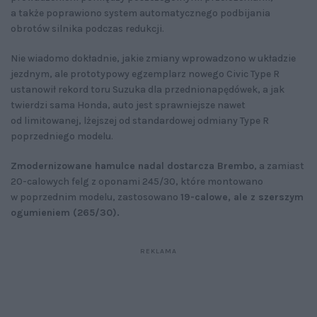
a także poprawiono system automatycznego podbijania
obrotów silnika podczas redukcji.
Nie wiadomo dokładnie, jakie zmiany wprowadzono w układzie
jezdnym, ale prototypowy egzemplarz nowego Civic Type R
ustanowił rekord toru Suzuka dla przednionapędówek, a jak
twierdzi sama Honda, auto jest sprawniejsze nawet
od limitowanej, lżejszej od standardowej odmiany Type R
poprzedniego modelu.
Zmodernizowane hamulce nadal dostarcza Brembo
, a zamiast
20-calowych felg z oponami 245/30, które montowano
w poprzednim modelu, zastosowano
19-calowe, ale z szerszym
ogumieniem (265/30).