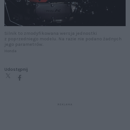
Silnik to zmodyfikowana wersja jednostki
z poprzedniego modelu. Na razie nie podano żadnych
jego parametrów.
Honda
Udostępnij