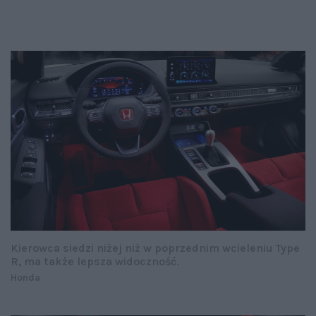
Kierowca siedzi niżej niż w poprzednim wcieleniu Type
R, ma także lepsza widoczność.
Honda