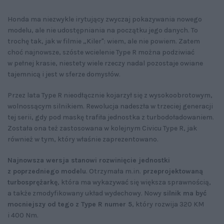
Honda ma niezwykle irytujący zwyczaj pokazywania nowego
modelu, ale nie udostępniania na początku jego danych. To
trochę tak, jak w filmie „Kiler": wiem, ale nie powiem. Zatem
choć najnowsze, szóste wcielenie Type R można podziwiać
w pełnej krasie, niestety wiele rzeczy nadal pozostaje owiane
tajemnicą i jest w sferze domysłów.
Przez lata Type R nieodłącznie kojarzył się z wysokoobrotowym,
wolnossącym silnikiem. Rewolucja nadeszła w trzeciej generacji
tej serii, gdy pod maskę trafiła jednostka z turbodoładowaniem.
Została ona też zastosowana w kolejnym Civicu Type R, jak
również w tym, który właśnie zaprezentowano.
Najnowsza wersja stanowi rozwinięcie jednostki
z poprzedniego modelu
. Otrzymała m.in.
przeprojektowaną
turbosprężarkę
, która ma wykazywać się większa sprawnością,
a także zmodyfikowany układ wydechowy. Nowy
silnik ma być
mocniejszy od tego z Type R numer 5
, który rozwija 320 KM
i 400 Nm.