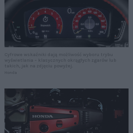
Cyfrowe wskaźniki dają możliwość wyboru trybu
wyświetlania – klasycznych okrągłych zgarów lub
takich, jak na zdjęciu powyżej.
Honda