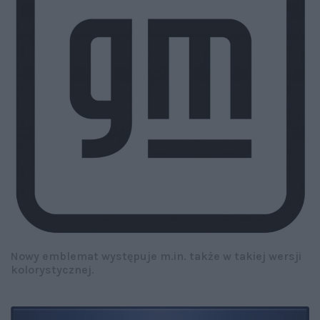
Nowy emblemat występuje m.in. także w takiej wersji
kolorystycznej.