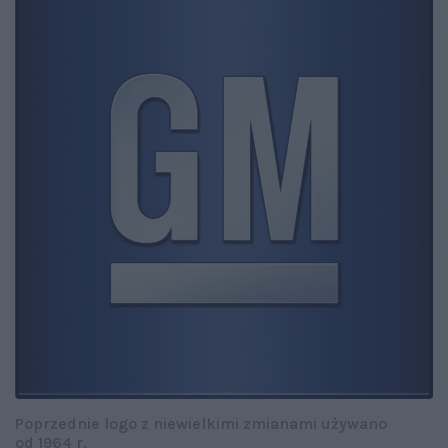
Poprzednie logo z niewielkimi zmianami używano
od 1964 r.