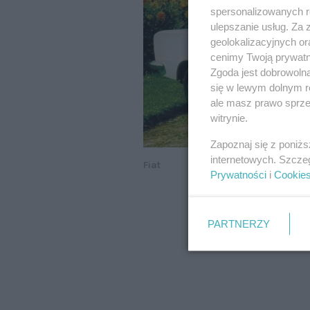
spersonalizowanych re
ulepszanie usług. Za
geolokalizacyjnych or
cenimy Twoją prywatno
Zgoda jest dobrowoln
się w lewym dolnym r
ale masz prawo sprzec
witrynie.
Zapoznaj się z poniż
internetowych. Szcze
Fiat
Prywatności
i
Cookie
PARTNERZY