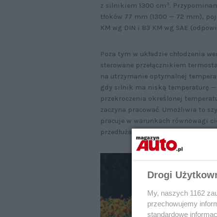
3
z silnikiem 1300 cm
. Przypominam
tłoków 77 mm (1300 — 72 mm), po
KM wg DIN i 83 KM wg SAE (odpowi
Poza tym w układzie chłodzenia we
sterowane przełącznikiem termost
na utrzymanie optymalnej temperat
gdy silnik ma niską temperaturę —
przekroczenia określonej temperat
zaczyna pracować. Umożliwia to szyb
pracuje w warunkach równowagi cie
przedłuża jego trwałość i niezawod
Drogi Użytkow
My, naszych 1162 zau
przechowujemy informa
standardowe informac