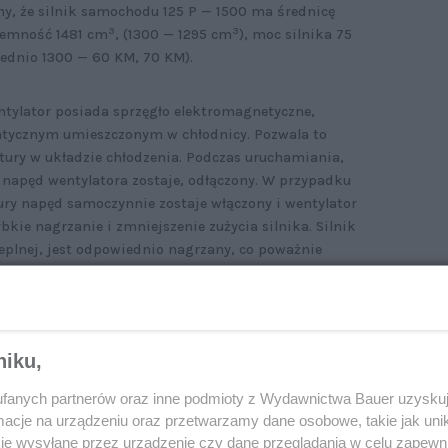
y, że silnik samochodu 125 P — 1500 ma średnicę
3
3
jemność 1481 cm
, (1300 — 1295 cm
), moc silnika 75
ednio 1300 — 60 KM, 70 KM).
ntylator posiada sprzęgło elektromagnetyczne,
atycznym umieszczonym w chłodnicy. Pozwala to
ury w układzie chłodzenia. Podczas uruchamiania,
 napęd wentylatora zostaje, odłączony. W przypadku
ury napęd samoczynnie zostaje włączony i wentylator
kie nagrzanie i zmniejszenie zużycia silnika. Silnik
plnej, jest odpowiednio nagrzany, co poważnie
ność.
niku,
fanych partnerów oraz inne podmioty z Wydawnictwa Bauer uzyskuj
cje na urządzeniu oraz przetwarzamy dane osobowe, takie jak unika
je wysyłane przez urządzenie czy dane przeglądania w celu zapewn