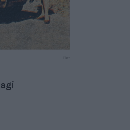
Fiat
wagi