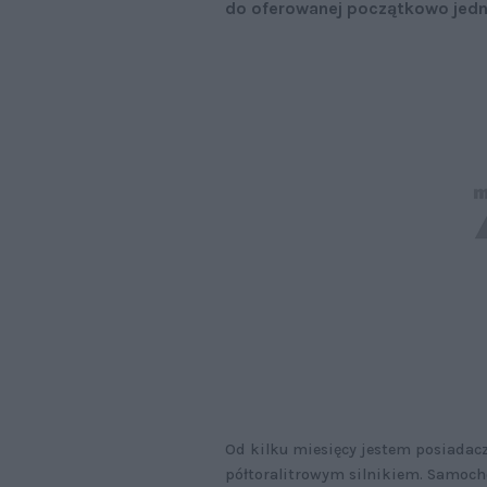
do oferowanej początkowo jedno
Od kilku miesięcy jestem posiadac
półtoralitrowym silnikiem. Samochó