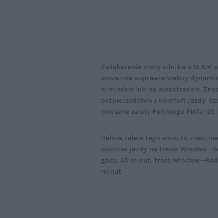
Zwiększenie mocy silnika o 15 KM 
poważnie poprawia walory dynamic
w mieście lub na autostradzie. Zna
bezpieczeństwo i komfort jazdy. S
poważne zalety Polskiego FIATa 125
Dalsza zaleta tego wozu to znaczni
podczas jazdy na trasie Wrocław—W
godz. 45 minut, trasę Wrocław—Ra
minut.