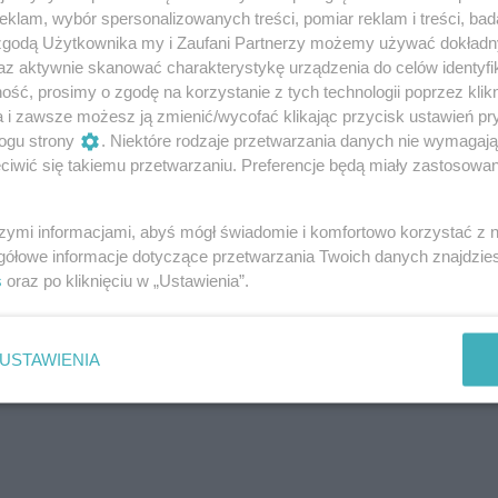
klam, wybór spersonalizowanych treści, pomiar reklam i treści, bad
 zgodą Użytkownika my i Zaufani Partnerzy możemy używać dokład
az aktywnie skanować charakterystykę urządzenia do celów identyfi
ść, prosimy o zgodę na korzystanie z tych technologii poprzez klikn
a i zawsze możesz ją zmienić/wycofać klikając przycisk ustawień pr
ogu strony
. Niektóre rodzaje przetwarzania danych nie wymagaj
iwić się takiemu przetwarzaniu. Preferencje będą miały zastosowanie
szymi informacjami, abyś mógł świadomie i komfortowo korzystać z
gółowe informacje dotyczące przetwarzania Twoich danych znajdzi
s
oraz po kliknięciu w „Ustawienia”.
USTAWIENIA