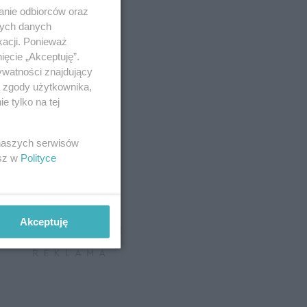
anie odbiorców oraz
nych danych
kacji. Ponieważ
ięcie „Akceptuję”.
ywatności znajdujący
ą zgody użytkownika,
 tylko na tej
 naszych serwisów
esz w
Polityce
Akceptuję