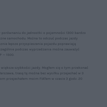
w porównaniu do jednostki o pojemności 1300 bardzo
zne samochodu. Można to odczuć podczas jazdy
cznie lepsze przyspieszenia pojazdu poprawiają
zczególnie podczas wyprzedzania można zauważyć
 P — 1500.
e większe szybkości jazdy. Mogłem się o tym przekonać
arszawa, trasę tę można bez wysiłku przejechać w 3
dom przejechałem moim FIATem w czasie 3 godz. 20