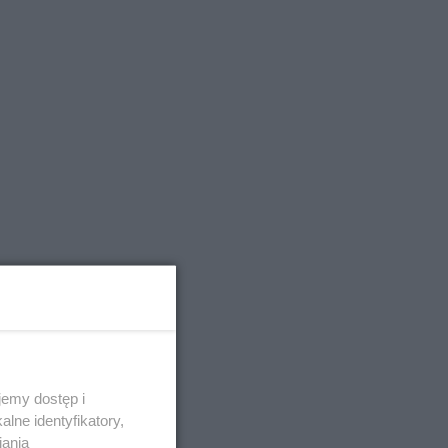
emy dostęp i
lne identyfikatory,
iania