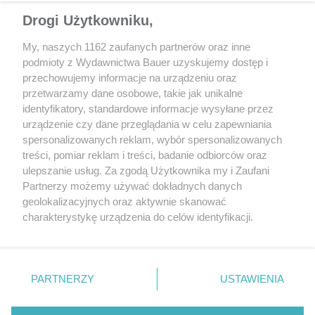
Drogi Użytkowniku,
My, naszych 1162 zaufanych partnerów oraz inne
podmioty z Wydawnictwa Bauer uzyskujemy dostęp i
przechowujemy informacje na urządzeniu oraz
przetwarzamy dane osobowe, takie jak unikalne
identyfikatory, standardowe informacje wysyłane przez
AKTUALNOŚCI
PORADY
urządzenie czy dane przeglądania w celu zapewniania
Świat coraz mocniej odwraca się
Co to jest skrzynia
spersonalizowanych reklam, wybór spersonalizowanych
od ręcznych skrzyń biegów
zautomatyzowana i j
treści, pomiar reklam i treści, badanie odbiorców oraz
w autach. Skąd ta zmiana?
ulepszanie usług. Za zgodą Użytkownika my i Zaufani
Partnerzy możemy używać dokładnych danych
geolokalizacyjnych oraz aktywnie skanować
charakterystykę urządzenia do celów identyfikacji.
Ponieważ cenimy Twoją prywatność, prosimy o zgodę na
korzystanie z tych technologii poprzez kliknięcie
„Akceptuję”. Zgoda jest dobrowolna i zawsze możesz ją
zmienić/wycofać klikając przycisk ustawień prywatności
PARTNERZY
USTAWIENIA
znajdujący się w lewym dolnym rogu strony
. Niektóre
rodzaje przetwarzania danych nie wymagają zgody