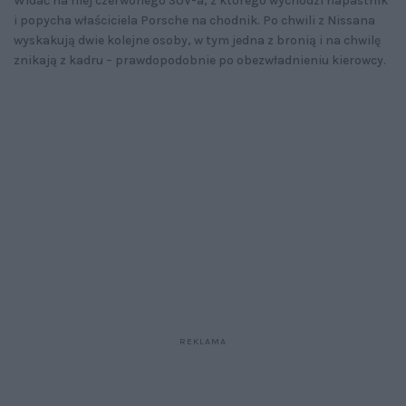
Widać na niej czerwonego SUV-a, z którego wychodzi napastnik
i popycha właściciela Porsche na chodnik. Po chwili z Nissana
wyskakują dwie kolejne osoby, w tym jedna z bronią i na chwilę
znikają z kadru – prawdopodobnie po obezwładnieniu kierowcy.