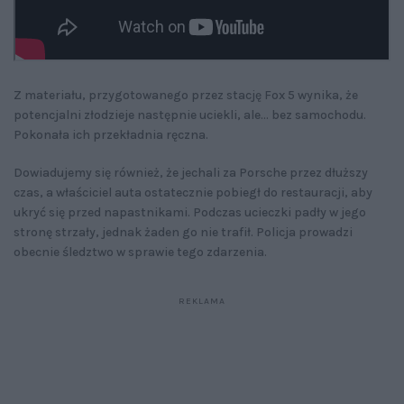
Z materiału, przygotowanego przez stację Fox 5 wynika, że
potencjalni złodzieje następnie uciekli, ale... bez samochodu.
Pokonała ich przekładnia ręczna.
Dowiadujemy się również, że jechali za Porsche przez dłuższy
czas, a właściciel auta ostatecznie pobiegł do restauracji, aby
ukryć się przed napastnikami. Podczas ucieczki padły w jego
stronę strzały, jednak żaden go nie trafił. Policja prowadzi
obecnie śledztwo w sprawie tego zdarzenia.