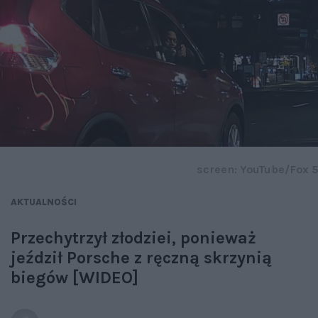
screen: YouTube/Fox 5
AKTUALNOŚCI
Przechytrzył złodziei, ponieważ
jeździł Porsche z ręczną skrzynią
biegów [WIDEO]