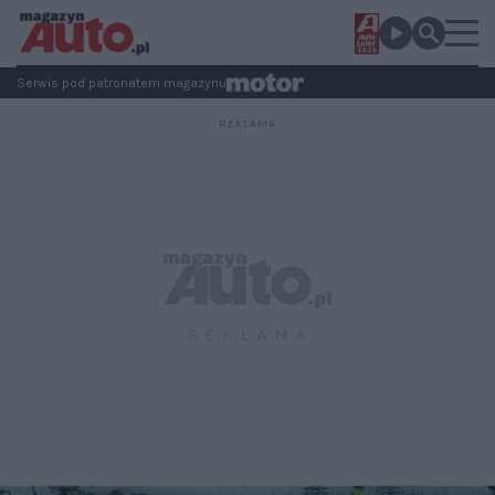
Serwis pod patronatem magazynu