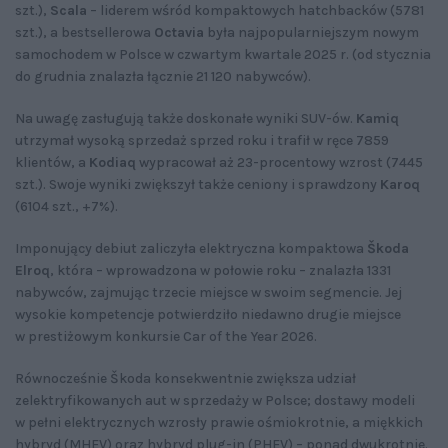
szt.),
Scala
– liderem wśród kompaktowych hatchbacków (5781
szt.), a bestsellerowa
Octavia
była najpopularniejszym nowym
samochodem w Polsce w czwartym kwartale 2025 r. (od stycznia
do grudnia znalazła łącznie 21 120 nabywców).
Na uwagę zasługują także doskonałe wyniki SUV-ów.
Kamiq
utrzymał wysoką sprzedaż sprzed roku i trafił w ręce 7859
klientów, a
Kodiaq
wypracował aż 23-procentowy wzrost (7445
szt.). Swoje wyniki zwiększył także ceniony i sprawdzony
Karoq
(6104 szt., +7%).
Imponujący debiut zaliczyła elektryczna kompaktowa
Škoda
Elroq
, która – wprowadzona w połowie roku – znalazła 1331
nabywców, zajmując trzecie miejsce w swoim segmencie. Jej
wysokie kompetencje potwierdziło niedawno drugie miejsce
w prestiżowym konkursie Car of the Year 2026.
Równocześnie Škoda konsekwentnie zwiększa udział
zelektryfikowanych aut w sprzedaży w Polsce; dostawy modeli
w pełni elektrycznych wzrosły prawie ośmiokrotnie, a miękkich
hybryd (MHEV) oraz hybryd plug-in (PHEV) – ponad dwukrotnie.