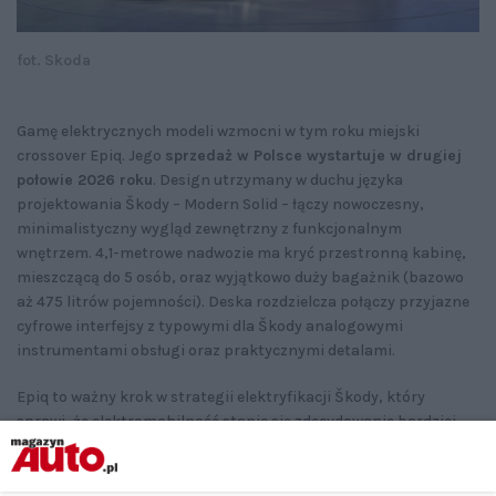
fot. Skoda
Gamę elektrycznych modeli wzmocni w tym roku miejski
crossover Epiq. Jego
sprzedaż w Polsce wystartuje w drugiej
połowie 2026 roku
. Design utrzymany w duchu języka
projektowania Škody – Modern Solid – łączy nowoczesny,
minimalistyczny wygląd zewnętrzny z funkcjonalnym
wnętrzem. 4,1-metrowe nadwozie ma kryć przestronną kabinę,
mieszczącą do 5 osób, oraz wyjątkowo duży bagażnik (bazowo
aż 475 litrów pojemności). Deska rozdzielcza połączy przyjazne
cyfrowe interfejsy z typowymi dla Škody analogowymi
instrumentami obsługi oraz praktycznymi detalami.
Epiq to ważny krok w strategii elektryfikacji Škody, który
sprawi, że elektromobilność stanie się zdecydowanie bardziej
przystępna cenowo.
Model będzie oferowany z wydajnym napędem (deklarowany