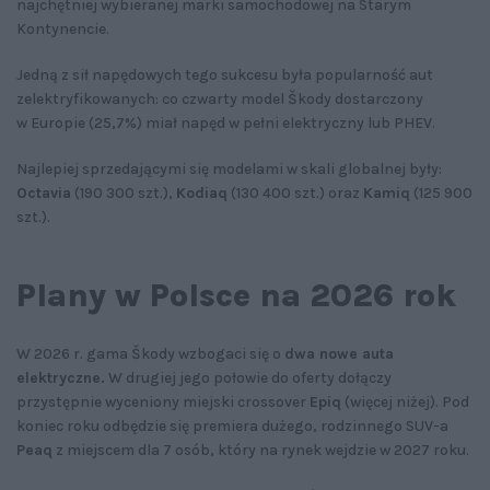
najchętniej wybieranej marki samochodowej na Starym
Kontynencie.
Jedną z sił napędowych tego sukcesu była popularność aut
zelektryfikowanych: co czwarty model Škody dostarczony
w Europie (25,7%) miał napęd w pełni elektryczny lub PHEV.
Najlepiej sprzedającymi się modelami w skali globalnej były:
Octavia
(190 300 szt.),
Kodiaq
(130 400 szt.) oraz
Kamiq
(125 900
szt.).
Plany w Polsce na 2026 rok
W 2026 r. gama Škody wzbogaci się o
dwa nowe auta
elektryczne.
W drugiej jego połowie do oferty dołączy
przystępnie wyceniony miejski crossover
Epiq
(więcej niżej). Pod
koniec roku odbędzie się premiera dużego, rodzinnego SUV-a
Peaq
z miejscem dla 7 osób, który na rynek wejdzie w 2027 roku.