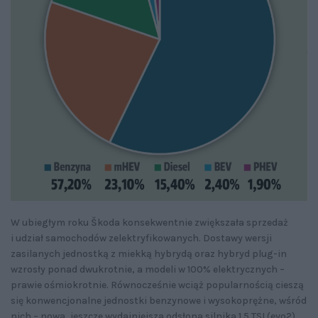
W ubiegłym roku Škoda konsekwentnie zwiększała sprzedaż
i udział samochodów zelektryfikowanych. Dostawy wersji
zasilanych jednostką z miekką hybrydą oraz hybryd plug-in
wzrosły ponad dwukrotnie, a modeli w 100% elektrycznych –
prawie ośmiokrotnie. Równocześnie wciąż popularnością cieszą
się konwencjonalne jednostki benzynowe i wysokoprężne, wśród
nich – nowa, jeszcze wydajniejsza odsłona silnika 1.5 TSI (evo2).