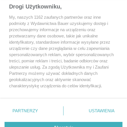
zasięg w cyklu mieszanym WLTP wynosi do 425 km) oraz
Drogi Użytkowniku,
znanymi z większych elektrycznych SUV-ów Škody
My, naszych 1162 zaufanych partnerów oraz inne
rozwiązaniami, takimi jak inteligentna nawigacja
podmioty z Wydawnictwa Bauer uzyskujemy dostęp i
automatycznie uwzględniająca przystanki na ładowanie
przechowujemy informacje na urządzeniu oraz
na wytyczonej trasie czy karta Powerpass, zapewniająca
przetwarzamy dane osobowe, takie jak unikalne
intuicyjny dostęp do stacji ładowania różnych operatorów oraz
identyfikatory, standardowe informacje wysyłane przez
łatwe zbiorcze rozliczanie.
urządzenie czy dane przeglądania w celu zapewniania
spersonalizowanych reklam, wybór spersonalizowanych
Udostępnij
treści, pomiar reklam i treści, badanie odbiorców oraz
ulepszanie usług. Za zgodą Użytkownika my i Zaufani
Partnerzy możemy używać dokładnych danych
geolokalizacyjnych oraz aktywnie skanować
charakterystykę urządzenia do celów identyfikacji.
Ponieważ cenimy Twoją prywatność, prosimy o zgodę na
korzystanie z tych technologii poprzez kliknięcie
CZYTAJ TAKŻE
„Akceptuję”. Zgoda jest dobrowolna i zawsze możesz ją
zmienić/wycofać klikając przycisk ustawień prywatności
PARTNERZY
USTAWIENIA
znajdujący się w lewym dolnym rogu strony
. Niektóre
rodzaje przetwarzania danych nie wymagają zgody