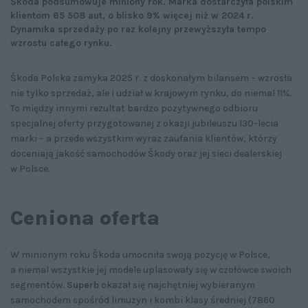
Škoda podsumowuje miniony rok. Marka dostarczyła polskim
klientom 65 508 aut, o blisko 9% więcej niż w 2024 r.
Dynamika sprzedaży po raz kolejny przewyższyła tempo
wzrostu całego rynku.
Škoda Polska zamyka 2025 r. z doskonałym bilansem – wzrosła
nie tylko sprzedaż, ale i udział w krajowym rynku, do niemal 11%.
To między innymi rezultat bardzo pozytywnego odbioru
specjalnej oferty przygotowanej z okazji jubileuszu 130-lecia
marki – a przede wszystkim wyraz zaufania klientów, którzy
doceniają jakość samochodów Škody oraz jej sieci dealerskiej
w Polsce.
Ceniona oferta
W minionym roku Škoda umocniła swoją pozycję w Polsce,
a niemal wszystkie jej modele uplasowały się w czołówce swoich
segmentów.
Superb
okazał się najchętniej wybieranym
samochodem spośród limuzyn i kombi klasy średniej (7860