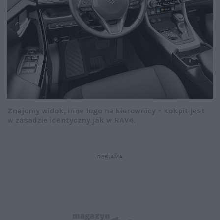
Znajomy widok, inne logo na kierownicy – kokpit jest
w zasadzie identyczny jak w RAV4.