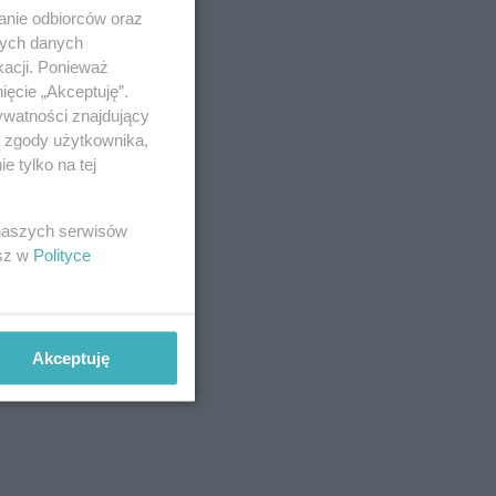
anie odbiorców oraz
nych danych
kacji. Ponieważ
ięcie „Akceptuję”.
ywatności znajdujący
ą zgody użytkownika,
 tylko na tej
 naszych serwisów
esz w
Polityce
Akceptuję