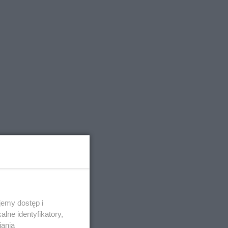
emy dostęp i
lne identyfikatory,
iania