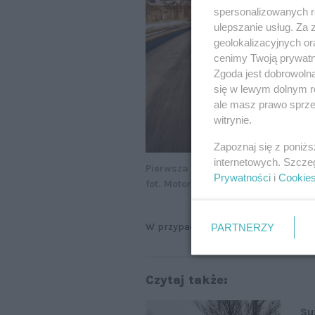
spersonalizowanych re
ulepszanie usług. Za
geolokalizacyjnych or
cenimy Twoją prywatno
Zgoda jest dobrowoln
się w lewym dolnym r
ale masz prawo sprzec
witrynie.
Zapoznaj się z poniż
internetowych. Szcze
Pierwsza generacja Acrossa wciąż j
Prywatności
i
Cookie
fot. Motor
W przypadku pierwszego Acrossa in
PARTNERZY
Czytaj także:
Su