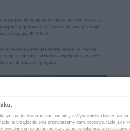
 wciąż jest do kupienia w Polsce.
Ten 306-konny SUV
rakcyjną o pojemności 18,1 kWh w obecnej promocji
ecenę sięgającą 65 000 zł.
ak poprzednik, również będzie oparte na Toyocie
 generacji. Co ciekawe, zmiany w wyglądzie względem
yłącznie do innych logotypów.
niku,
fanych partnerów oraz inne podmioty z Wydawnictwa Bauer uzyskuj
cje na urządzeniu oraz przetwarzamy dane osobowe, takie jak unika
je wysyłane przez urządzenie czy dane przeglądania w celu zapewn