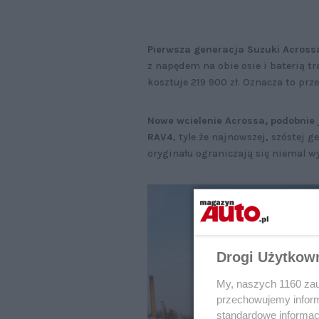
Pierwsza generacja Suzuki Acrossa
z napędem na obie osie i baterią t
kosztuje 219 900 zł. Oznacza to prz
Nowe wcielenie Acrossa, podobnie j
RAV4
, tyle że najnowszej, szóstej
oryginału ograniczają się niemal w
Drogi Użytkow
My, naszych 1160 zau
przechowujemy informa
standardowe informac