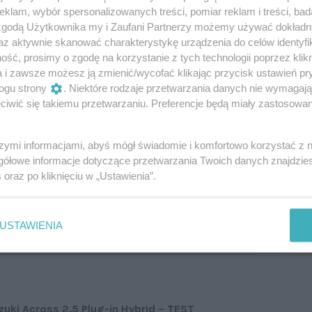
klam, wybór spersonalizowanych treści, pomiar reklam i treści, bad
 zgodą Użytkownika my i Zaufani Partnerzy możemy używać dokład
az aktywnie skanować charakterystykę urządzenia do celów identyfi
ść, prosimy o zgodę na korzystanie z tych technologii poprzez klikn
a i zawsze możesz ją zmienić/wycofać klikając przycisk ustawień pr
ogu strony
. Niektóre rodzaje przetwarzania danych nie wymagaj
iwić się takiemu przetwarzaniu. Preferencje będą miały zastosowanie
szymi informacjami, abyś mógł świadomie i komfortowo korzystać z
gółowe informacje dotyczące przetwarzania Twoich danych znajdzi
est do kupienia w Polsce.
s
oraz po kliknięciu w „Ustawienia”.
ne były m.in. przednie lampy.
USTAWIENIA
zuki Across 2.5 Plug-in Hybrid – TEST