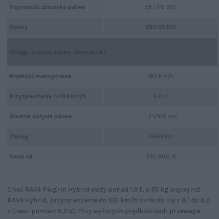
Pojemność zbiornika paliwa
55 l (Pb 95)
Opony
235/55 R19
Osiągi, zużycie paliwa (dane prod.)
Prędkość maksymalna
180 km/h
Przyspieszenie 0-100 km/h
6,0 s
Średnie zużycie paliwa
1,2 l/100 km
Zasięg
4580 km
Cena od
232 900 zł
Choć RAV4 Plug-in Hybrid waży ponad 1,9 t, o 115 kg więcej niż
RAV4 Hybrid, przyspieszenie do 100 km/h skróciło się z 8,1 do 6,0
s (nasz pomiar: 6,2 s). Przy wyższych prędkościach przewaga