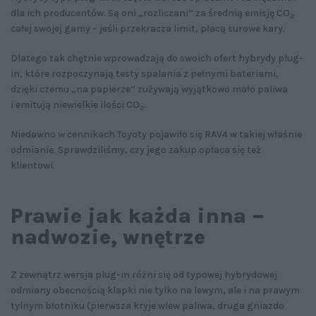
dla ich producentów. Są oni „rozliczani” za średnią emisję CO
2
całej swojej gamy – jeśli przekracza limit, płacą surowe kary.
Dlatego tak chętnie wprowadzają do swoich ofert hybrydy plug-
in, które rozpoczynają testy spalania z pełnymi bateriami,
dzięki czemu „na papierze” zużywają wyjątkowo mało paliwa
i emitują niewielkie ilości CO
.
2
Niedawno w cennikach Toyoty pojawiło się RAV4 w takiej właśnie
odmianie. Sprawdziliśmy, czy jego zakup opłaca się też
klientowi.
Prawie jak każda inna –
nadwozie, wnętrze
Z zewnątrz wersja plug-in różni się od typowej hybrydowej
odmiany obecnością klapki nie tylko na lewym, ale i na prawym
tylnym błotniku (pierwsza kryje wlew paliwa, druga gniazdo