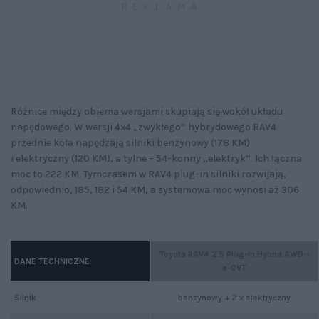
Różnice między obiema wersjami skupiają się wokół układu
napędowego. W wersji 4x4 „zwykłego” hybrydowego RAV4
przednie koła napędzają silniki benzynowy (178 KM)
i elektryczny (120 KM), a tylne – 54-konny „elektryk”. Ich łączna
moc to 222 KM. Tymczasem w RAV4 plug-in silniki rozwijają,
odpowiednio, 185, 182 i 54 KM, a systemowa moc wynosi aż 306
KM.
Toyota RAV4 2.5 Plug-in Hybrid AWD-i
DANE TECHNICZNE
e-CVT
Silnik
benzynowy + 2 x elektryczny