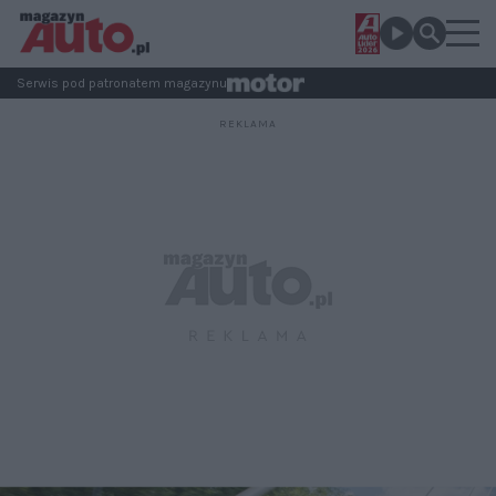
Serwis pod patronatem magazynu