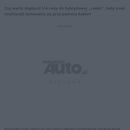
Czy warto dopłacić 1/4 ceny do hybrydowej „rawki”, żeby mieć
możliwość ładowania jej przy pomocy kabla?
Hybrydy typu plug-in to często bardzo opłacalne rozwiązanie...