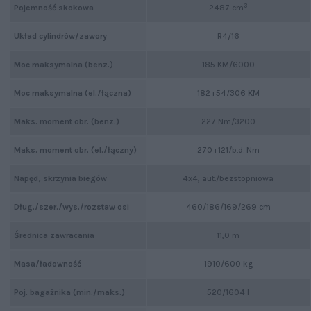
3
Pojemność skokowa
2487 cm
Układ cylindrów/zawory
R4/16
Moc maksymalna (benz.)
185 KM/6000
Moc maksymalna (el./łączna)
182+54/306 KM
Maks. moment obr. (benz.)
227 Nm/3200
Maks. moment obr. (el./łączny)
270+121/b.d. Nm
Napęd, skrzynia biegów
4x4, aut./bezstopniowa
Dług./szer./wys./rozstaw osi
460/186/169/269 cm
Średnica zawracania
11,0 m
Masa/ładowność
1910/600 kg
Poj. bagażnika (min./maks.)
520/1604 l