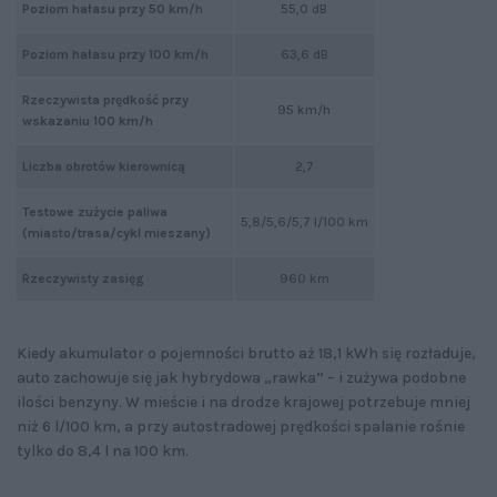
Poziom hałasu przy 50 km/h
55,0 dB
Poziom hałasu przy 100 km/h
63,6 dB
Rzeczywista prędkość przy
95 km/h
wskazaniu 100 km/h
Liczba obrotów kierownicą
2,7
Testowe zużycie paliwa
5,8/5,6/5,7 l/100 km
(miasto/trasa/cykl mieszany)
Rzeczywisty zasięg
960 km
Kiedy akumulator o pojemności brutto aż 18,1 kWh się rozładuje,
auto zachowuje się jak hybrydowa „rawka” – i zużywa podobne
ilości benzyny. W mieście i na drodze krajowej potrzebuje mniej
niż 6 l/100 km, a przy autostradowej prędkości spalanie rośnie
tylko do 8,4 l na 100 km.