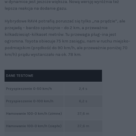
w dynamice jest jeszcze większa. Nową wersję wyróżnia też
lepsza reakcja na dodanie gazu.
Hybrydowe RAV4 potrafią poruszać się tylko „na prądzie”, ale
przejadą – bardzo spokojnie – do 2 km, a przeważnie
kilkadziesiąt-kilkaset metrów. Tu przewaga plug-ina jest
ogromna. Toyota obiecuje 75 km zasięgu, nam w ruchu miejsko-
podmiejskim (prędkość do 90 km/h, ale przeważnie poniżej 70
km/h) prądu wystarczało na ok. 78 km.
DANE TESTOWE
Przyspieszenie 0-50 km/h
2,4 s
Przyspieszenie 0-100 km/h
6,2 s
Hamowanie 100-0 km/h (zimne)
37,6 m
Hamowanie 100-0 km/h (ciepłe)
37,6 m