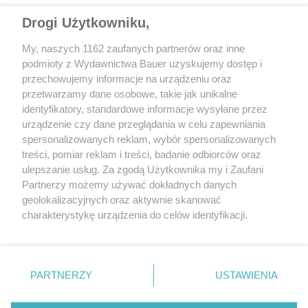
Drogi Użytkowniku,
Bez powłoki:
na lakierze pojawiły się charakterystyczne
My, naszych 1162 zaufanych partnerów oraz inne
przebarwienia, pod światło widoczne były mikropurchle,
podmioty z Wydawnictwa Bauer uzyskujemy dostęp i
powierzchnia lakieru stała się chropowata
przechowujemy informacje na urządzeniu oraz
Z powłoką:
działanie ptasich odchodów przez tydzień nie
przetwarzamy dane osobowe, takie jak unikalne
wyrządziło żadnych szkód na lakierze, po umyciu lakier miał
identyfikatory, standardowe informacje wysyłane przez
pierwotny połysk, a jego powierzchnia była równa
urządzenie czy dane przeglądania w celu zapewniania
spersonalizowanych reklam, wybór spersonalizowanych
Wynik:
PRÓBA ZALICZONA
treści, pomiar reklam i treści, badanie odbiorców oraz
ulepszanie usług. Za zgodą Użytkownika my i Zaufani
Partnerzy możemy używać dokładnych danych
geolokalizacyjnych oraz aktywnie skanować
charakterystykę urządzenia do celów identyfikacji.
Ponieważ cenimy Twoją prywatność, prosimy o zgodę na
korzystanie z tych technologii poprzez kliknięcie
„Akceptuję”. Zgoda jest dobrowolna i zawsze możesz ją
zmienić/wycofać klikając przycisk ustawień prywatności
PARTNERZY
USTAWIENIA
znajdujący się w lewym dolnym rogu strony
. Niektóre
rodzaje przetwarzania danych nie wymagają zgody