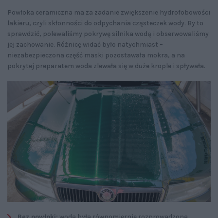
Powłoka ceramiczna ma za zadanie zwiększenie hydrofobowości
lakieru, czyli skłonności do odpychania cząsteczek wody. By to
sprawdzić, polewaliśmy pokrywę silnika wodą i obserwowaliśmy
jej zachowanie. Różnicę widać było natychmiast –
niezabezpieczona część maski pozostawała mokra, a na
pokrytej preparatem woda zlewała się w duże krople i spływała.
Bez powłoki:
woda była równomiernie rozprowadzona