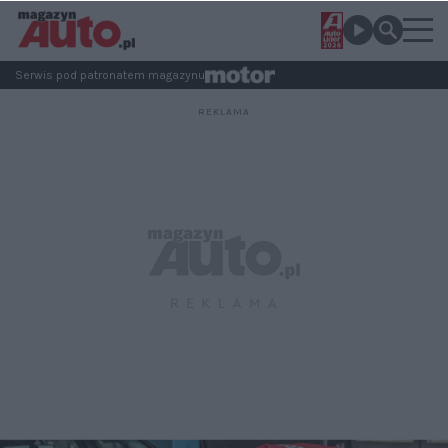
Serwis pod patronatem magazynu