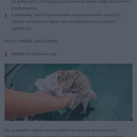
po gałęziach, w miejscu porysowania lakier uległ wyraźnemu
zmatowieniu
Z powłoką:
uschnięte drzewko nie pozostawiło żadnych
śladów na lakierze, lakier utrzymał pierwotny połysk
i gładkość
Wynik:
PRÓBA ZALICZONA
PRÓBA 5:
Głębokie rysy
By sprawdzić odporność powłoki na mocne zarysowania,
przetarliśmy maskę szmatą ubrudzoną piaskiem z drobnymi,