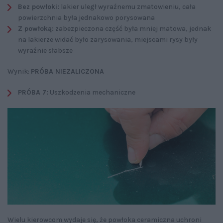
Bez powłoki:
lakier uległ wyraźnemu zmatowieniu, cała
powierzchnia była jednakowo porysowana
Z powłoką:
zabezpieczona część była mniej matowa, jednak
na lakierze widać było zarysowania, miejscami rysy były
wyraźnie słabsze
Wynik:
PRÓBA NIEZALICZONA
PRÓBA 7:
Uszkodzenia mechaniczne
Wielu kierowcom wydaje się, że powłoka ceramiczna uchroni