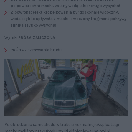
po powierzchni maski, zalany wodą lakier długo wysychał
Z powłoką:
efekt kropelkowania był doskonale widoczny,
woda szybko spływała z maski, zmoczony fragment pokrywy
silnika szybko wysychał
Wynik:
PRÓBA ZALICZONA
PRÓBA 2:
Zmywanie brudu
Po ubrudzeniu samochodu w trakcie normalnej eksploatacji
maskę myliśmy przy użyciu myjki ciśnieniowej na myjni